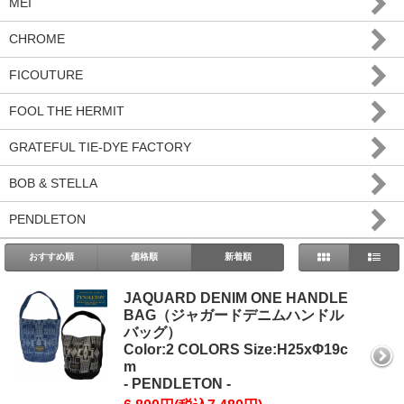
MEI
CHROME
FICOUTURE
FOOL THE HERMIT
GRATEFUL TIE-DYE FACTORY
BOB & STELLA
PENDLETON
おすすめ順
価格順
新着順
JAQUARD DENIM ONE HANDLE
BAG（ジャガードデニムハンドル
バッグ）
Color:2 COLORS Size:H25xΦ19c
m
- PENDLETON -