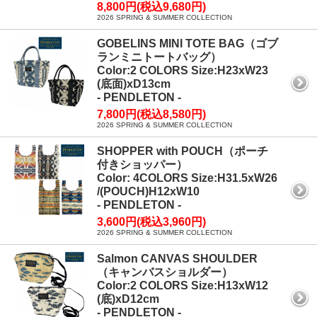
8,800円(税込9,680円)
2026 SPRING & SUMMER COLLECTION
GOBELINS MINI TOTE BAG（ゴブ
ランミニトートバッグ）
Color:2 COLORS Size:H23xW23
(底面)xD13cm
- PENDLETON -
7,800円(税込8,580円)
2026 SPRING & SUMMER COLLECTION
SHOPPER with POUCH（ポーチ
付きショッパー）
Color: 4COLORS Size:H31.5xW26
/(POUCH)H12xW10
- PENDLETON -
3,600円(税込3,960円)
2026 SPRING & SUMMER COLLECTION
Salmon CANVAS SHOULDER
（キャンバスショルダー）
Color:2 COLORS Size:H13xW12
(底)xD12cm
- PENDLETON -