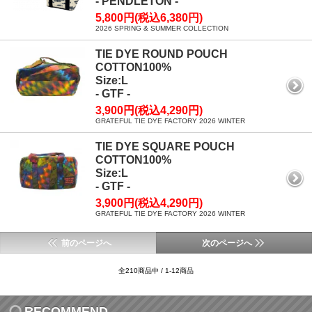
- PENDLETON -
5,800円(税込6,380円)
2026 SPRING & SUMMER COLLECTION
TIE DYE ROUND POUCH
COTTON100%
Size:L
- GTF -
3,900円(税込4,290円)
GRATEFUL TIE DYE FACTORY 2026 WINTER
TIE DYE SQUARE POUCH
COTTON100%
Size:L
- GTF -
3,900円(税込4,290円)
GRATEFUL TIE DYE FACTORY 2026 WINTER
前のページへ
次のページへ
全210商品中 / 1-12商品
RECOMMEND