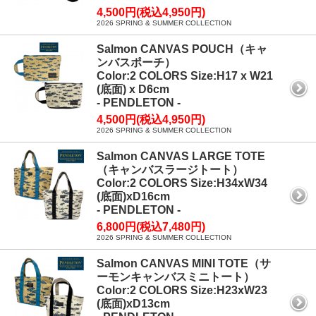
4,500円(税込4,950円)
2026 SPRING & SUMMER COLLECTION
Salmon CANVAS POUCH（キャ
ンバスポーチ）
Color:2 COLORS Size:H17 x W21
(底面) x D6cm
- PENDLETON -
4,500円(税込4,950円)
2026 SPRING & SUMMER COLLECTION
Salmon CANVAS LARGE TOTE
（キャンバスラージトート）
Color:2 COLORS Size:H34xW34
(底面)xD16cm
- PENDLETON -
6,800円(税込7,480円)
2026 SPRING & SUMMER COLLECTION
Salmon CANVAS MINI TOTE（サ
ーモンキャンバスミニトート）
Color:2 COLORS Size:H23xW23
(底面)xD13cm