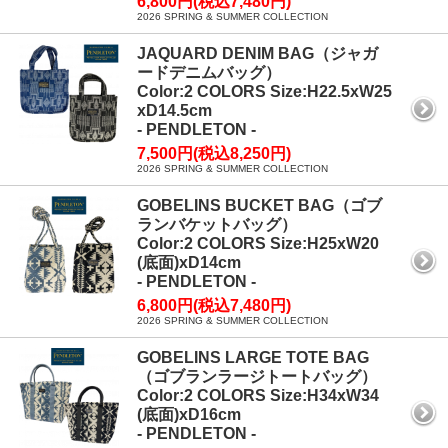
6,800円(税込7,480円)
2026 SPRING & SUMMER COLLECTION
JAQUARD DENIM BAG（ジャガ
ードデニムバッグ）
Color:2 COLORS Size:H22.5xW25
xD14.5cm
- PENDLETON -
7,500円(税込8,250円)
2026 SPRING & SUMMER COLLECTION
GOBELINS BUCKET BAG（ゴブ
ランバケットバッグ）
Color:2 COLORS Size:H25xW20
(底面)xD14cm
- PENDLETON -
6,800円(税込7,480円)
2026 SPRING & SUMMER COLLECTION
GOBELINS LARGE TOTE BAG
（ゴブランラージトートバッグ）
Color:2 COLORS Size:H34xW34
(底面)xD16cm
- PENDLETON -