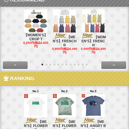
【WOMEN'S】
【ME
【WOM
【W
CROP T
N'S】FRENCH
EN'S】FRENC
EN'S】CAL
6,200円(税込6,820
R
H
15,400円(税込
円)
40円)
5,900円(税込6,490
5,500円(税込6,050
円)
円)
<
>
RANKING
No.1
No.2
No.3
No.4
【ME
【ME
【ME
【
N'S】FLOWER
N'S】FLOWER
N'S】ANGRY B
N'S】ANGR