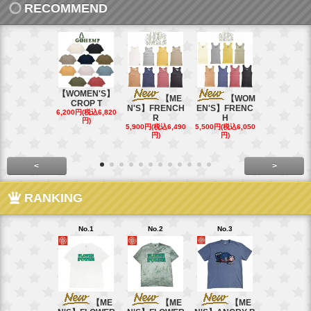
RECOMMEND
【WOMEN'S】
【ME
【WOM
【W
CROP T
N'S】FRENCH
EN'S】FRENC
EN'S】CAL
6,200円(税込6,820
R
H
15,400円(税込
円)
40円)
5,900円(税込6,490
5,500円(税込6,050
円)
円)
<
>
RANKING
No.1
No.2
No.3
No.4
【ME
【ME
【ME
【