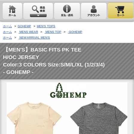
ホーム
>
GOHEMP
>
MEN'S TOPS
ホーム
>
MENS WEAR
>
MENS TOP
>
GOHEMP
ホーム
>
NEW ARRIVAL MEN'S
【MEN'S】BASIC FITS PK TEE
H/OC JERSEY
Color:3 COLORS Size:S/M/L/XL (1/2/3/4)
- GOHEMP -