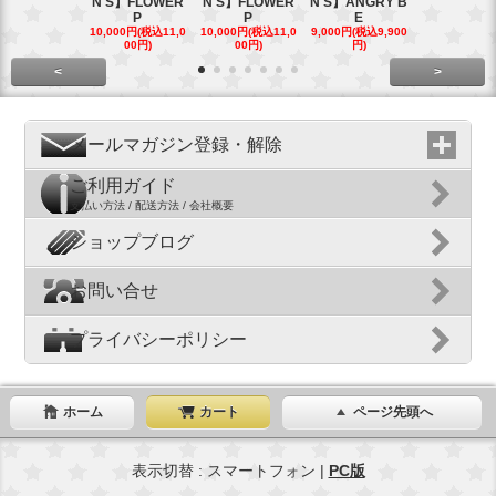
N'S】FLOWER
N'S】FLOWER
N'S】ANGRY B
N'S】ANGR
P
P
E
E
10,000円(税込11,0
10,000円(税込11,0
9,000円(税込9,900
9,000円(税込9
00円)
00円)
円)
円)
<
>
メールマガジン登録・解除
ご利用ガイド
支払い方法 / 配送方法 / 会社概要
ショップブログ
お問い合せ
プライバシーポリシー
ホーム
カート
ページ先頭へ
表示切替 : スマートフォン |
PC版