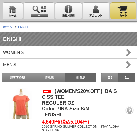
ホーム
>
ENISHI
ENISHI
WOMEN'S
MEN'S
おすすめ順
価格順
新着順
【WOMEN'S20%OFF】BAIS
C SS TEE
REGULER OZ
Color:PINK Size:S/M
- ENISHI -
4,640円(税込5,104円)
2016 SPRING-SUMMER COLLECTION STAY ALOHA
STAY HEMP