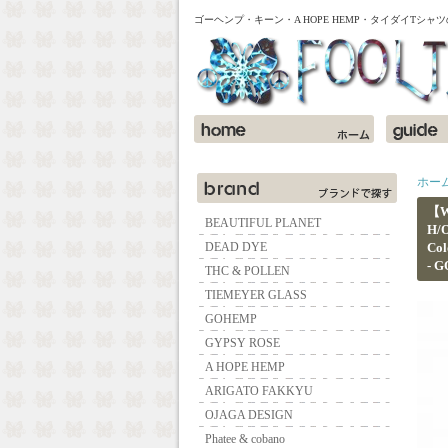
ゴーヘンプ・キーン・A HOPE HEMP・タイダイTシ
ホー
【W
BEAUTIFUL PLANET
H/
DEAD DYE
Col
- 
THC & POLLEN
TIEMEYER GLASS
GOHEMP
GYPSY ROSE
A HOPE HEMP
ARIGATO FAKKYU
OJAGA DESIGN
Phatee & cobano