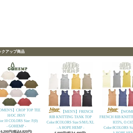
ックアップ商品
MEN'S】CROP TOP TEE
【MEN'S】FRENCH
【WOME
H/OC JRSY
RIB KNITTING TANK TOP
FRENCH RIB KNITT
or:10 COLORS Size: F(0)
Color:8COLORS Size:S/M/L/XL
H35%, O.C6
- GOHEMP -
- A HOPE HEMP -
Color:8COLORS Si
6,200円(税込6,820円)