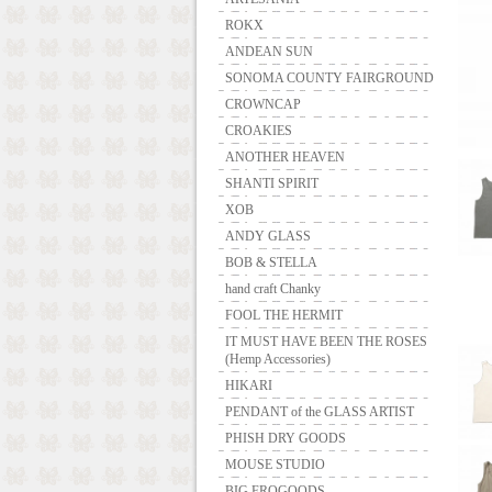
ROKX
ANDEAN SUN
SONOMA COUNTY FAIRGROUND
CROWNCAP
CROAKIES
ANOTHER HEAVEN
SHANTI SPIRIT
XOB
ANDY GLASS
BOB & STELLA
hand craft Chanky
FOOL THE HERMIT
IT MUST HAVE BEEN THE ROSES
(Hemp Accessories)
HIKARI
PENDANT of the GLASS ARTIST
PHISH DRY GOODS
MOUSE STUDIO
BIG FROGOODS