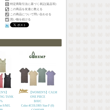
特定商取引法に基づく表記(返品等)
この商品を友達に教える
この商品について問い合わせる
買い物を続ける
N'S】
【WOMEN'S】CALM
ING TANK
ONE PIECE
5%
B/H/C
ze:S/M/L
Color:4COLORS Size:F (0)