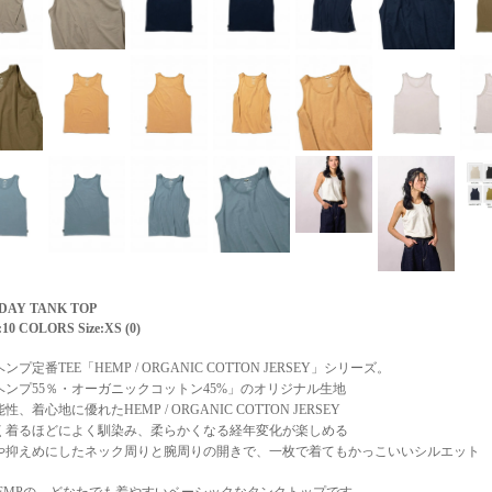
DAY TANK TOP
:10 COLORS Size:XS (0)
ンプ定番TEE「HEMP / ORGANIC COTTON JERSEY」シリーズ。
ヘンプ55％・オーガニックコットン45%」のオリジナル生地
性、着心地に優れたHEMP / ORGANIC COTTON JERSEY
く着るほどによく馴染み、柔らかくなる経年変化が楽しめる
や抑えめにしたネック周りと腕周りの開きで、一枚で着てもかっこいいシルエット