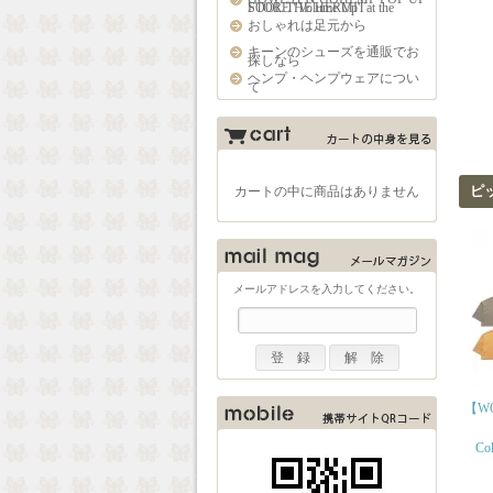
STORE "Volume Up" at the FOOL THE HERMIT
おしゃれは足元から
キーンのシューズを通販でお
探しなら
ヘンプ・ヘンプウェアについ
て
ピ
カートの中に商品はありません
メールアドレスを入力してください。
【WO
Col