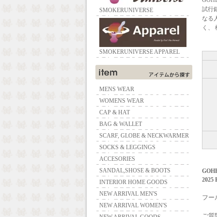
GO
試行
SMOKERUNIVERSE
なる
く、
SMOKERUNIVERSE APPAREL
MENS WEAR
WOMENS WEAR
CAP & HAT
BAG & WALLET
SCARF, GLOBE & NECKWARMER
SOCKS & LEGGINGS
ACCESORIES
SANDAL,SHOSE & BOOTS
GOHE
2025
INTERIOR HOME GOODS
NEW ARRIVAL MEN'S
フー
NEW ARRIVAL WOMEN'S
ご質問