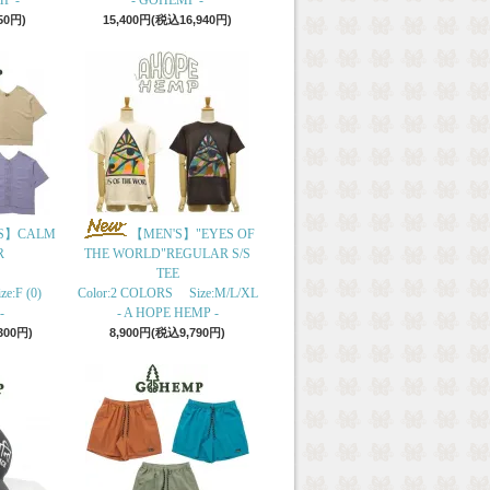
P -
- GOHEMP -
50円)
15,400円(税込16,940円)
S】CALM
【MEN'S】"EYES OF
R
THE WORLD"REGULAR S/S
TEE
e:F (0)
Color:2 COLORS Size:M/L/XL
-
- A HOPE HEMP -
300円)
8,900円(税込9,790円)