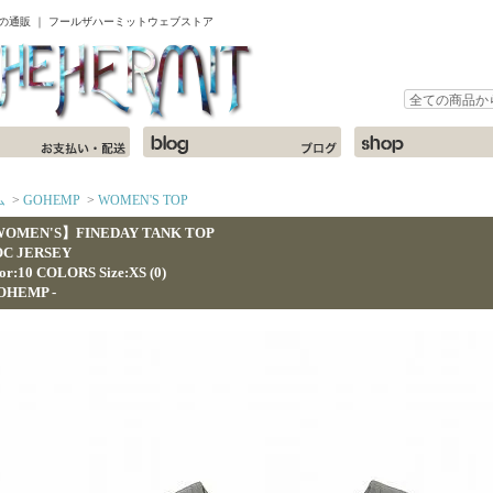
ャツの通販 ｜ フールザハーミットウェブストア
ム
>
GOHEMP
>
WOMEN'S TOP
OMEN'S】FINEDAY TANK TOP
OC JERSEY
or:10 COLORS Size:XS (0)
GOHEMP -