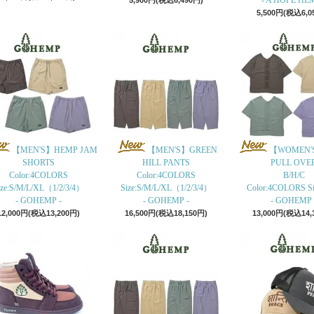
- A HOPE HEM
5,900円(税込6,490円)
5,500円(税込6,0
【MEN'S】HEMP JAM
【MEN'S】GREEN
【WOMEN'
SHORTS
HILL PANTS
PULL OVE
Color:4COLORS
Color:4COLORS
B/H/C
ize:S/M/L/XL（1/2/3/4）
Size:S/M/L/XL（1/2/3/4）
Color:4COLORS Siz
- GOHEMP -
- GOHEMP -
- GOHEMP 
12,000円(税込13,200円)
16,500円(税込18,150円)
13,000円(税込14,