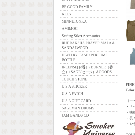
BE GOOD FAMILY
KEEN
MINNETONKA
AMIMOC
Sterling Silver Accessories
RUDRAKSHA PRAYER MALA &
SANDALWOOD
JEWELRY CASE / PERFUME
BOTTLE
INCENSE(お香）/ BURNER（香
立）/ SAGE(セージ）&GOODS
TOUCH STONE
FINE
U.S.A STICKER
Color
U.S.A PATCH
U.S.A GIFT CARD
ゴーヘ
・「
SAGEMAN DRUMS
・機能
JAM BANDS CD
・長
・や