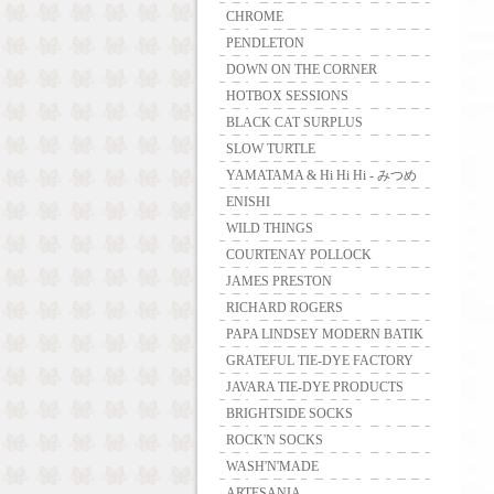
CHROME
PENDLETON
DOWN ON THE CORNER
HOTBOX SESSIONS
BLACK CAT SURPLUS
SLOW TURTLE
YAMATAMA & Hi Hi Hi - みつめ
ENISHI
WILD THINGS
COURTENAY POLLOCK
JAMES PRESTON
RICHARD ROGERS
PAPA LINDSEY MODERN BATIK
GRATEFUL TIE-DYE FACTORY
JAVARA TIE-DYE PRODUCTS
BRIGHTSIDE SOCKS
ROCK'N SOCKS
WASH'N'MADE
ARTESANIA