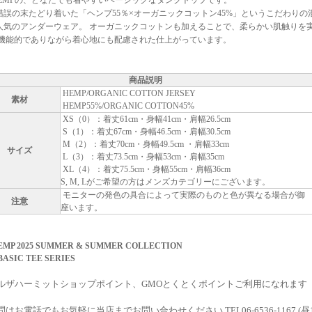
HEMPの、どなたでも着やすいベーシックなタンクトップです。
錯誤の末たどり着いた「ヘンプ55％×オーガニックコットン45%」というこだわり
人気のアンダーウェア。 オーガニックコットンも加えることで、柔らかい肌触りを実
 機能的でありながら着心地にも配慮された仕上がっています。
商品説明
HEMP/ORGANIC COTTON JERSEY
素材
HEMP55%/ORGANIC COTTON45%
XS（0）：着丈61cm・身幅41cm・肩幅26.5cm
S（1）：着丈67cm・身幅46.5cm・肩幅30.5cm
M（2）：着丈70cm・身幅49.5cm ・肩幅33cm
サイズ
L（3）：着丈73.5cm・身幅53cm・肩幅35cm
XL（4）：着丈75.5cm・身幅55cm・肩幅36cm
S, M, Lがご希望の方はメンズカテゴリーにございます。
モニターの発色の具合によって実際のものと色が異なる場合が御
注意
座います。
MP 2025 SUMMER & SUMMER COLLECTION
 BASIC TEE SERIES
ルザハーミットショップポイント、GMOとくとくポイントご利用になれます
はお電話でもお気軽に当店までお問い合わせください TEL06-6536-1167 (昼