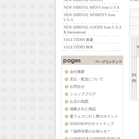
NEW ARRIVAL GOODS
NEW ARRIVAL MEN'S from U.S.A
NEW ARRIVAL WOMEN'S from
U.S.A
NEW ARRIVAL GOODS from U.S.A
& International
SALE ITEMS 春夏
SALE ITEMS 秋冬
会社概要
XS
支払・配送について
(0)
お問合せ
ショップブログ
お店の地図
掲載された雑誌
夏フェスに行く際のポイント
WEBSHOPのサイトマップ
＊臨時休業のお知らせ＊
GOWEST & GOHEMP POP UP