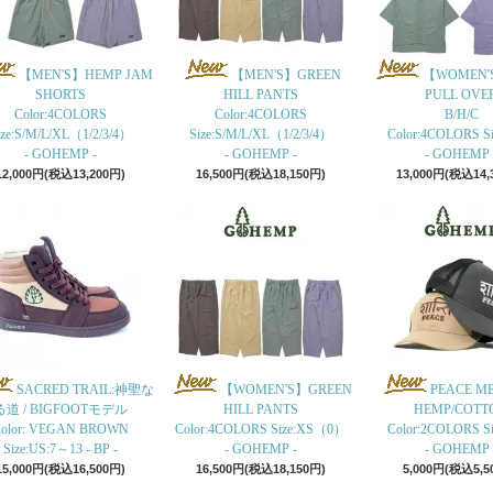
【MEN'S】HEMP JAM
【MEN'S】GREEN
【WOMEN'
SHORTS
HILL PANTS
PULL OVE
Color:4COLORS
Color:4COLORS
B/H/C
ize:S/M/L/XL（1/2/3/4）
Size:S/M/L/XL（1/2/3/4）
Color:4COLORS Siz
- GOHEMP -
- GOHEMP -
- GOHEMP 
12,000円(税込13,200円)
16,500円(税込18,150円)
13,000円(税込14,
SACRED TRAIL:神聖な
【WOMEN'S】GREEN
PEACE M
る道 / BIGFOOTモデル
HILL PANTS
HEMP/COTT
olor: VEGAN BROWN
Color:4COLORS Size:XS（0）
Color:2COLORS Siz
Size:US:7～13 - BP -
- GOHEMP -
- GOHEMP 
15,000円(税込16,500円)
16,500円(税込18,150円)
5,000円(税込5,5