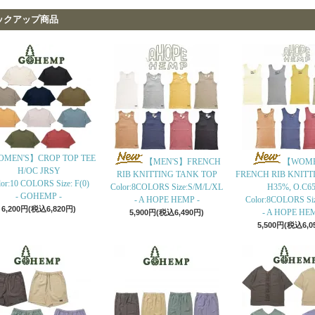
ックアップ商品
MEN'S】CROP TOP TEE
【MEN'S】FRENCH
【WOME
H/OC JRSY
RIB KNITTING TANK TOP
FRENCH RIB KNITT
or:10 COLORS Size: F(0)
Color:8COLORS Size:S/M/L/XL
H35%, O.C6
- GOHEMP -
- A HOPE HEMP -
Color:8COLORS Si
6,200円(税込6,820円)
- A HOPE HEM
5,900円(税込6,490円)
5,500円(税込6,0