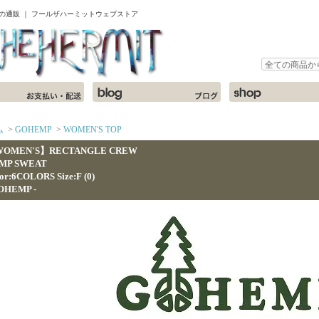
ャツの通販 ｜ フールザハーミットウェブストア
ム
>
GOHEMP
>
WOMEN'S TOP
OMEN'S】RECTANGLE CREW
MP SWEAT
or:6COLORS Size:F (0)
GOHEMP -