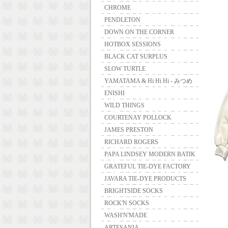
CHROME
PENDLETON
DOWN ON THE CORNER
HOTBOX SESSIONS
BLACK CAT SURPLUS
SLOW TURTLE
YAMATAMA & Hi Hi Hi - みつめ
ENISHI
WILD THINGS
COURTENAY POLLOCK
JAMES PRESTON
RICHARD ROGERS
PAPA LINDSEY MODERN BATIK
GRATEFUL TIE-DYE FACTORY
JAVARA TIE-DYE PRODUCTS
BRIGHTSIDE SOCKS
ROCK'N SOCKS
WASH'N'MADE
ARTESANIA