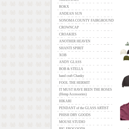
ROKX
ANDEAN SUN
SONOMA COUNTY FAIRGROUND
CROWNCAP
CROAKIES
ANOTHER HEAVEN
SHANTI SPIRIT
XOB
ANDY GLASS
BOB & STELLA
hand craft Chanky
FOOL THE HERMIT
IT MUST HAVE BEEN THE ROSES
(Hemp Accessories)
HIKARI
PENDANT of the GLASS ARTIST
PHISH DRY GOODS
MOUSE STUDIO
BIG FROGOODS