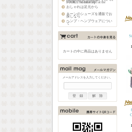
STORE "Volume Up" at the FOOL THE HERMIT
おしゃれは足元から
キーンのシューズを通販でお
探しなら
ヘンプ・ヘンプウェアについ
て
S
カートの中に商品はありません
メールアドレスを入力してください。
C