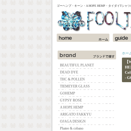
ゴーヘンプ・キーン・A HOPE HEMP・タイダイTシ
ホー
【W
BEAUTIFUL PLANET
HE
DEAD DYE
Col
- 
THC & POLLEN
TIEMEYER GLASS
GOHEMP
GYPSY ROSE
A HOPE HEMP
ARIGATO FAKKYU
OJAGA DESIGN
Phatee & cobano