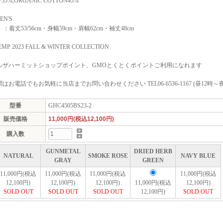
55%,ORGANIC COTTON45%
EN'S
）：着丈53/56cm・身幅59cm・肩幅62cm・袖丈48cm
MP 2023 FALL & WINTER COLLECTION
ルザハーミットショップポイント、GMOとくとくポイントご利用になれます
はお電話でもお気軽に当店までお問い合わせください TEL06-6536-1167 (昼12時～夜
型番
GHC4505BS23-2
販売価格
11,000円(税込12,100円)
購入数
GUNMETAL
DRIED HERB
NATURAL
SMOKE ROSE
NAVY BLUE
GRAY
GREEN
11,000円(税込
11,000円(税込
11,000円(税込
11,000円(税込
12,100円)
12,100円)
12,100円)
11,000円(税込
12,100円)
SOLD OUT
SOLD OUT
SOLD OUT
12,100円)
SOLD OUT