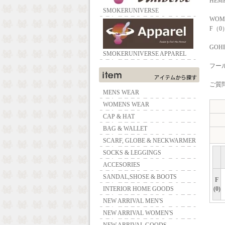
HEMP
SMOKERUNIVERSE
WOM
F（0
GOHE
SMOKERUNIVERSE APPAREL
フー
ご質問
MENS WEAR
WOMENS WEAR
CAP & HAT
BAG & WALLET
SCARF, GLOBE & NECKWARMER
SOCKS & LEGGINGS
ACCESORIES
SANDAL,SHOSE & BOOTS
F
INTERIOR HOME GOODS
(0)
NEW ARRIVAL MEN'S
NEW ARRIVAL WOMEN'S