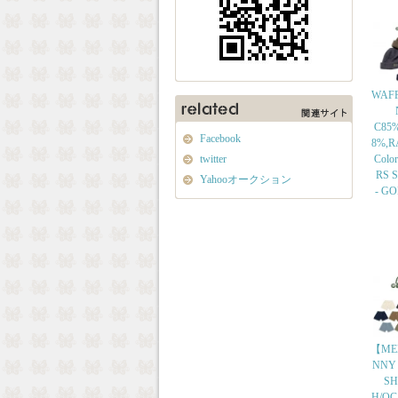
WAFF
C85
Facebook
8%,R
twitter
Colo
RS Si
Yahooオークション
- G
【ME
NNY
SH
H/OC