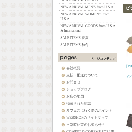
NEW ARRIVAL GOODS
NEW ARRIVAL MEN'S from U.S.A
ピ
NEW ARRIVAL WOMEN'S from
U.S.A
NEW ARRIVAL GOODS from U.S.A
& International
SALE ITEMS 春夏
SALE ITEMS 秋冬
【WO
会社概要
支払・配送について
Col
お問合せ
ショップブログ
お店の地図
掲載された雑誌
夏フェスに行く際のポイント
WEBSHOPのサイトマップ
＊臨時休業のお知らせ＊
GOWEST & GOHEMP POP UP