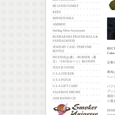
BE GOOD FAMILY
KEEN
MINNETONKA
AMIMOC
Sterling Silver Accessories
RUDRAKSHA PRAYER MALA &
SANDALWOOD
JEWELRY CASE / PERFUME
REC
BOTTLE
Color
INCENSE(お香）/ BURNER（香
立）/ SAGE(セージ）&GOODS
定番の
TOUCH STONE
裏地
U.S.A STICKER
ヘン
U.S.A PATCH
U.S.A GIFT CARD
パフ
プッ
SAGEMAN DRUMS
肩回
JAM BANDS CD
り過
HEMP