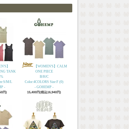
N'S】
【WOMEN'S】CALM
ING TANK
ONE PIECE
5%
B/H/C
ze:S/M/L
Color:4COLORS Size:F (0)
P -
- GOHEMP -
50円)
15,400円(税込16,940円)