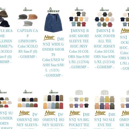
LE BEA
CAPTAIN CA
【MEN'S】B
【MEN'S】B
NIE
P
ASIC SHORT
ASIC FOOTB
N'S】
【ME
%,LINEN
LINEN100%
SLEEVE TEE
ALL TEE
OCK
N'S】WIDE G
AMIE7%
Color:3COLO
H/OC JRSY
H/OC JERSEY
H/OC
ENDER SHOR
r:3COLO
RS Size:F (0)
Color:10 COL
Color:10 COL
Color
TS
ze:F (0)
- GOHEMP -
ORS Size:S/M/
ORS Size:S/M/
ORS S
Color:USED W
OHEMP -
L/XL (1/2/3/4)
L/XL (1/2/3/4)
L/XL (
ASH Size:S/M/
- GOHEMP -
- GOHEMP -
- GO
L（1/2/3）
- GOHEMP -
N'S】SU
【W
【W
【ME
【ME
 UNDER
OMEN'S】HO
OMEN'S】HO
N'S】S/S BIG
N'S】NO SLE
OMEN
ORTS
NEY SLEEVE-
NEY SLEEVE-
POCKET TEE
EVE TEE
SIC R
 JERSEY