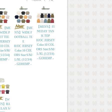
【MEN'S】FI
【ME
【ME
NEDAY TAN
WIDE P
N'S】WIDE F
K TOP
ET TEE
OOTBALL TE
H/OC JERSEY
 JERSEY
E
Color:10 COL
:10 COL
H/OC JERSEY
ORS Size:S/M/
ize:S/M/
Color:10 COL
L/XL (1/2/3/4)
1/2/3/4)
ORS Size:S/M/
- GOHEMP -
HEMP -
L/XL (1/2/3/4)
- GOHEMP -
【W
'S】BA
ELAX S/