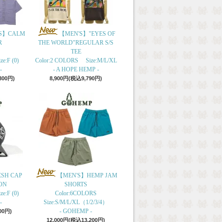
S】CALM
【MEN'S】"EYES OF
R
THE WORLD"REGULAR S/S
TEE
e:F (0)
Color:2 COLORS Size:M/L/XL
-
- A HOPE HEMP -
300円)
8,900円(税込9,790円)
ESH CAP
【MEN'S】HEMP JAM
ON
SHORTS
e:F (0)
Color:6COLORS
-
Size:S/M/L/XL（1/2/3/4）
- GOHEMP -
00円)
12,000円(税込13,200円)