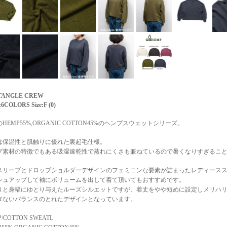
TANGLE CREW
:6COLORS Size:F (0)
HEMP55%,ORGANIC COTTON45%のヘンプスウェットシリーズ。
は保温性と肌触りに優れた裏起毛仕様。
プ素材の特徴でもある吸湿速乾性で蒸れにくさも兼ねているので暑くなりすぎること
スリーブとドロップショルダーデザインのフェミニンな要素が詰まったレディース
シュアップして袖にボリュームを出して着て頂いてもおすすめです。
りと身幅にゆとり与えたルーズシルエットですが、着丈をやや短めに設定しメリハ
ぎないバランスのとれたデザインとなっています。
/COTTON SWEATL