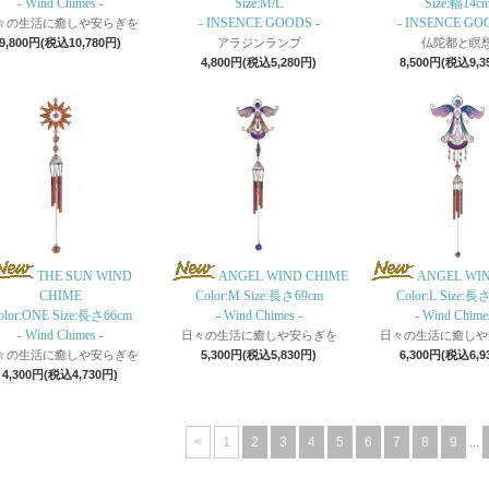
- Wind Chimes -
Size:M/L
Size:幅14c
- INSENCE GOODS -
- INSENCE GO
々の生活に癒しや安らぎを
9,800円(税込10,780円)
アラジンランプ
仏陀都と瞑
4,800円(税込5,280円)
8,500円(税込9,3
THE SUN WIND
ANGEL WIND CHIME
ANGEL WI
CHIME
Color:M Size:長さ69cm
Color:L Size:長
olor:ONE Size:長さ66cm
- Wind Chimes -
- Wind Chimes
- Wind Chimes -
日々の生活に癒しや安らぎを
日々の生活に癒しや
々の生活に癒しや安らぎを
5,300円(税込5,830円)
6,300円(税込6,9
4,300円(税込4,730円)
<
1
2
3
4
5
6
7
8
9
...