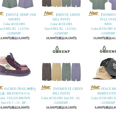
【MEN'S】HEMP JAM
【MEN'S】GREEN
【WOMEN'
SHORTS
HILL PANTS
PULL OVE
Color:4COLORS
Color:4COLORS
B/H/C
ize:S/M/L/XL（1/2/3/4）
Size:S/M/L/XL（1/2/3/4）
Color:4COLORS Siz
- GOHEMP -
- GOHEMP -
- GOHEMP 
12,000円(税込13,200円)
16,500円(税込18,150円)
13,000円(税込14,
SACRED TRAIL:神聖な
【WOMEN'S】GREEN
PEACE M
る道 / BIGFOOTモデル
HILL PANTS
HEMP/COTT
olor: VEGAN BROWN
Color:4COLORS Size:XS（0）
Color:2COLORS Siz
Size:US:7～13 - BP -
- GOHEMP -
- GOHEMP 
15,000円(税込16,500円)
16,500円(税込18,150円)
5,000円(税込5,5