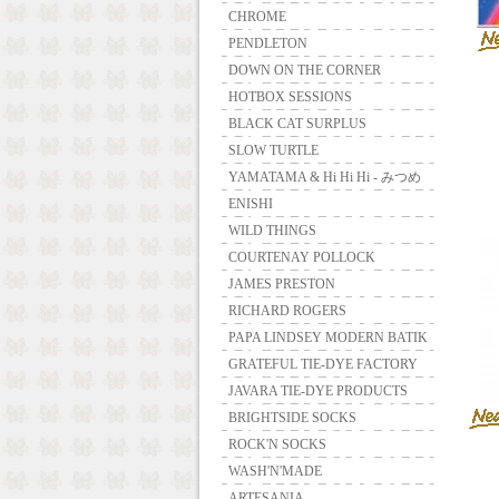
CHROME
PENDLETON
DOWN ON THE CORNER
HOTBOX SESSIONS
BLACK CAT SURPLUS
SLOW TURTLE
YAMATAMA & Hi Hi Hi - みつめ
ENISHI
WILD THINGS
COURTENAY POLLOCK
JAMES PRESTON
RICHARD ROGERS
PAPA LINDSEY MODERN BATIK
GRATEFUL TIE-DYE FACTORY
JAVARA TIE-DYE PRODUCTS
BRIGHTSIDE SOCKS
ROCK'N SOCKS
WASH'N'MADE
ARTESANIA