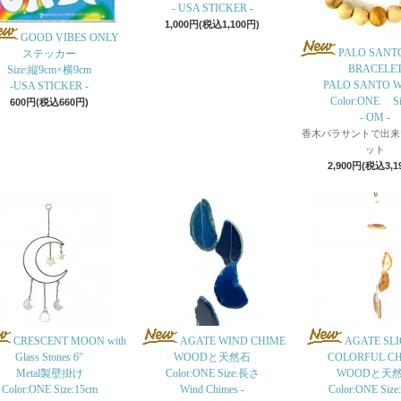
- USA STICKER -
1,000円(税込1,100円)
GOOD VIBES ONLY
PALO SANT
ステッカー
BRACELE
Size:縦9cm×横9cm
PALO SANTO 
-USA STICKER -
Color:ONE Si
600円(税込660円)
- OM -
香木パラサントで出来
ット
2,900円(税込3,1
CRESCENT MOON with
AGATE WIND CHIME
AGATE SLI
Glass Stones 6"
WOODと天然石
COLORFUL C
Metal製壁掛け
Color:ONE Size:長さ
WOODと天
Color:ONE Size:15cm
Wind Chimes -
Color:ONE Siz