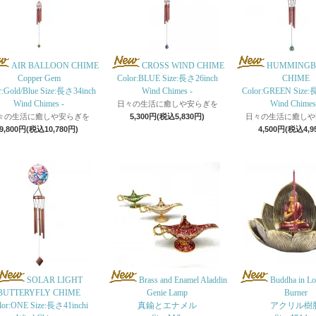
AIR BALLOON CHIME
CROSS WIND CHIME
HUMMINGB
Copper Gem
Color:BLUE Size:長さ26inch
CHIME
r:Gold/Blue Size:長さ34inch
Wind Chimes -
Color:GREEN Size:
Wind Chimes -
Wind Chimes
日々の生活に癒しや安らぎを
々の生活に癒しや安らぎを
5,300円(税込5,830円)
日々の生活に癒しや
9,800円(税込10,780円)
4,500円(税込4,9
SOLAR LIGHT
Brass and Enamel Aladdin
Buddha in Lo
BUTTERYFLY CHIME
Genie Lamp
Burner
lor:ONE Size:長さ41inchi
真鍮とエナメル
アクリル樹