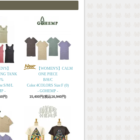
N'S】
【WOMEN'S】CALM
ING TANK
ONE PIECE
5%
B/H/C
ze:S/M/L
Color:4COLORS Size:F (0)
P -
- GOHEMP -
50円)
15,400円(税込16,940円)