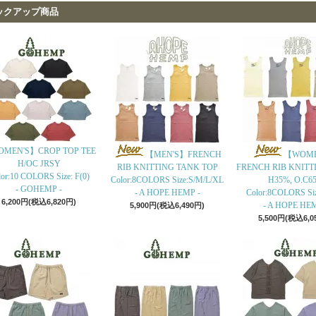
ックアップ商品
MEN'S】CROP TOP TEE
【MEN'S】FRENCH
【WOME
H/OC JRSY
RIB KNITTING TANK TOP
FRENCH RIB KNITT
or:10 COLORS Size: F(0)
Color:8COLORS Size:S/M/L/XL
H35%, O.C6
- GOHEMP -
- A HOPE HEMP -
Color:8COLORS Si
6,200円(税込6,820円)
- A HOPE HEM
5,900円(税込6,490円)
5,500円(税込6,0