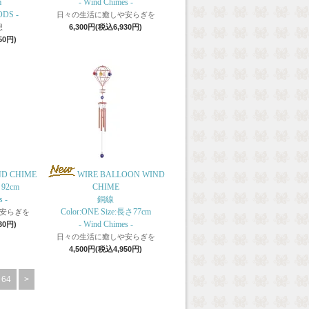
m
- Wind Chimes -
ODS -
日々の生活に癒しや安らぎを
想
6,300円(税込6,930円)
50円)
ND CHIME
WIRE BALLOON WIND
さ92cm
CHIME
 -
銅線
Color:ONE Size:長さ77cm
安らぎを
- Wind Chimes -
30円)
日々の生活に癒しや安らぎを
4,500円(税込4,950円)
64
>