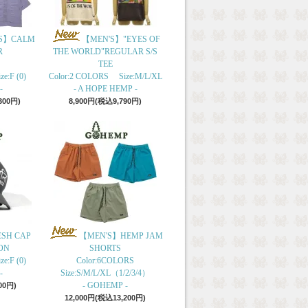
S】CALM
【MEN'S】"EYES OF
R
THE WORLD"REGULAR S/S
TEE
e:F (0)
Color:2 COLORS Size:M/L/XL
-
- A HOPE HEMP -
300円)
8,900円(税込9,790円)
ESH CAP
【MEN'S】HEMP JAM
ON
SHORTS
e:F (0)
Color:6COLORS
-
Size:S/M/L/XL（1/2/3/4）
- GOHEMP -
00円)
12,000円(税込13,200円)