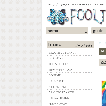
ゴーヘンプ・キーン・A HOPE HEMP・タイダイTシ
ホー
NEW
BEAUTIFUL PLANET
DEAD DYE
商
THC & POLLEN
TIEMEYER GLASS
GOHEMP
GYPSY ROSE
A HOPE HEMP
ARIGATO FAKKYU
OJAGA DESIGN
Phatee & cobano