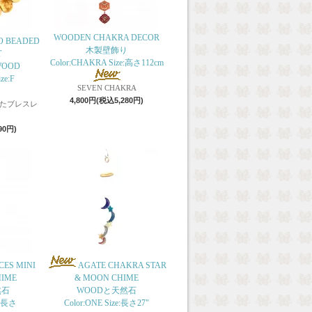
WOODEN CHAKRA DECOR
O BEADED
木製壁飾り
T
Color:CHAKRA Size:高さ112cm
WOOD
ze:F
SEVEN CHAKRA
4,800円(税込5,280円)
たブレスレ
90円)
CES MINI
AGATE CHAKRA STAR
HIME
& MOON CHIME
然石
WOODと天然石
e:長さ
Color:ONE Size:長さ27"