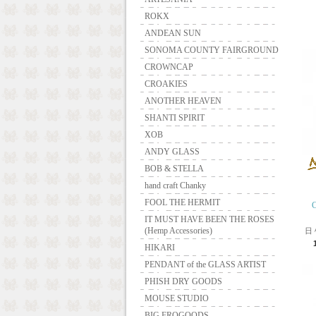
ROKX
ANDEAN SUN
SONOMA COUNTY FAIRGROUND
CROWNCAP
CROAKIES
ANOTHER HEAVEN
SHANTI SPIRIT
XOB
ANDY GLASS
BOB & STELLA
hand craft Chanky
FOOL THE HERMIT
IT MUST HAVE BEEN THE ROSES
(Hemp Accessories)
日
HIKARI
PENDANT of the GLASS ARTIST
PHISH DRY GOODS
MOUSE STUDIO
BIG FROGOODS