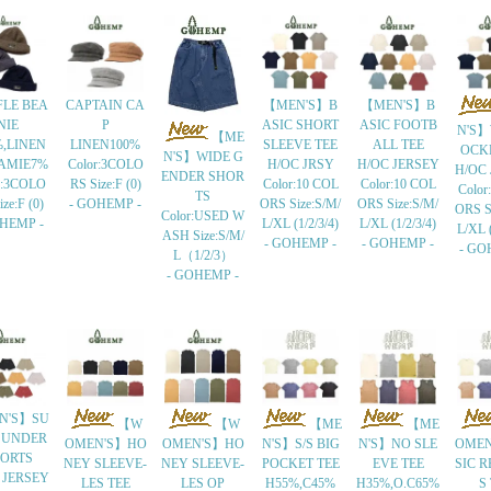
LE BEA
CAPTAIN CA
【MEN'S】B
【MEN'S】B
NIE
P
ASIC SHORT
ASIC FOOTB
N'S】
【ME
%,LINEN
LINEN100%
SLEEVE TEE
ALL TEE
OCK
N'S】WIDE G
AMIE7%
Color:3COLO
H/OC JRSY
H/OC JERSEY
H/OC
ENDER SHOR
r:3COLO
RS Size:F (0)
Color:10 COL
Color:10 COL
Color
TS
ze:F (0)
- GOHEMP -
ORS Size:S/M/
ORS Size:S/M/
ORS S
Color:USED W
OHEMP -
L/XL (1/2/3/4)
L/XL (1/2/3/4)
L/XL (
ASH Size:S/M/
- GOHEMP -
- GOHEMP -
- GO
L（1/2/3）
- GOHEMP -
N'S】SU
【W
【W
【ME
【ME
 UNDER
OMEN'S】HO
OMEN'S】HO
N'S】S/S BIG
N'S】NO SLE
OMEN
ORTS
NEY SLEEVE-
NEY SLEEVE-
POCKET TEE
EVE TEE
SIC R
 JERSEY
LES TEE
LES OP
H55%,C45%
H35%,O.C65%
S