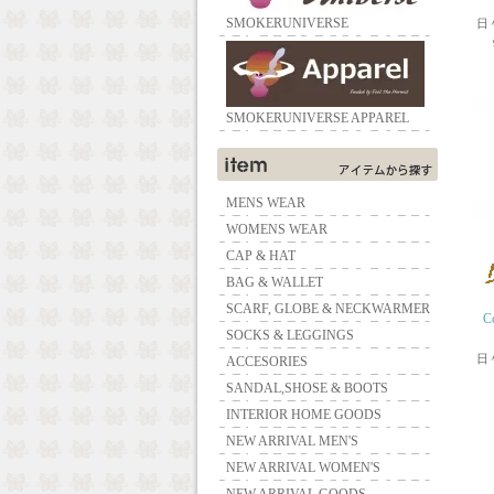
SMOKERUNIVERSE
日
SMOKERUNIVERSE APPAREL
MENS WEAR
WOMENS WEAR
CAP & HAT
BAG & WALLET
SCARF, GLOBE & NECKWARMER
C
SOCKS & LEGGINGS
日
ACCESORIES
SANDAL,SHOSE & BOOTS
INTERIOR HOME GOODS
NEW ARRIVAL MEN'S
NEW ARRIVAL WOMEN'S