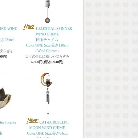
IRD WIND
CELESTIAL SPINNER
WIND CHIME
長さ23inch
回るチャイム
 -
Color:ONE Size:長さ110cm
- Wind Chimes -
安らぎを
50円)
日々の生活に癒しや安らぎを
6,300円(税込6,930円)
tus Incense
CAT＆CRESCENT
MOON WIND CHIME
脂
Color:ONE Size:長さ84cm