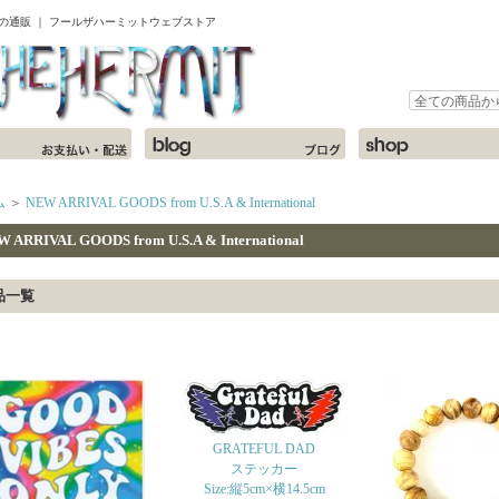
ャツの通販 ｜ フールザハーミットウェブストア
ム
＞
NEW ARRIVAL GOODS from U.S.A & International
 ARRIVAL GOODS from U.S.A & International
品一覧
GRATEFUL DAD
ステッカー
Size:縦5cm×横14.5cm