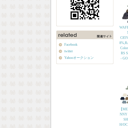
WAFF
C85
8%,R
Facebook
Colo
twitter
RS Si
Yahooオークション
- G
【ME
NNY
SH
H/OC