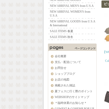
NEW ARRIVAL GOODS
ピ
NEW ARRIVAL MEN'S from U.S.A
NEW ARRIVAL WOMEN'S from
U.S.A
NEW ARRIVAL GOODS from U.S.A
& International
SALE ITEMS 春夏
SALE ITEMS 秋冬
【WO
会社概要
Col
支払・配送について
お問合せ
ショップブログ
お店の地図
掲載された雑誌
夏フェスに行く際のポイント
WEBSHOPのサイトマップ
＊臨時休業のお知らせ＊
GOWEST & GOHEMP POP UP