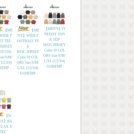
【MEN'S】FI
【ME
【ME
NEDAY TAN
WIDE P
N'S】WIDE F
K TOP
ET TEE
OOTBALL TE
H/OC JERSEY
 JERSEY
E
Color:10 COL
:10 COL
H/OC JERSEY
ORS Size:S/M/
ize:S/M/
Color:10 COL
L/XL (1/2/3/4)
1/2/3/4)
ORS Size:S/M/
- GOHEMP -
HEMP -
L/XL (1/2/3/4)
- GOHEMP -
【W
'S】BA
ELAX S/
 TEE