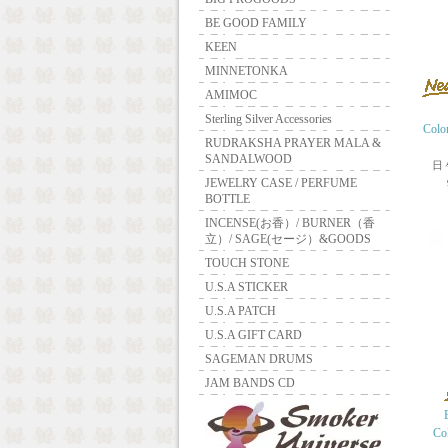
BE GOOD FAMILY
KEEN
MINNETONKA
AMIMOC
Sterling Silver Accessories
Colo
RUDRAKSHA PRAYER MALA &
SANDALWOOD
日
JEWELRY CASE / PERFUME
BOTTLE
INCENSE(お香）/ BURNER（香
立）/ SAGE(セージ）&GOODS
TOUCH STONE
U.S.A STICKER
U.S.A PATCH
U.S.A GIFT CARD
SAGEMAN DRUMS
JAM BANDS CD
Co