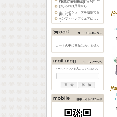
STORE "Volume Up" at the FOOL THE HERMIT
おしゃれは足元から
キーンのシューズを通販でお
探しなら
ヘンプ・ヘンプウェアについ
て
S
カートの中に商品はありません
メールアドレスを入力してください。
C