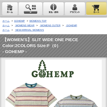
ホーム
>
GOHEMP
>
WOMEN'S TOP
ホーム
>
WOMENS WEAR
>
WOMENS OUTER
>
GOHEMP
ホーム
>
NEW ARRIVAL WOMEN'S
【WOMEN'S】SLIT WIDE ONE PIECE
Color:2COLORS Size:F（0）
- GOHEMP -