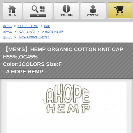
ホーム
>
A HOPE HEMP
>
CAP
ホーム
>
CAP & HAT
>
A HOPE HEMP
ホーム
>
NEW ARRIVAL MEN'S
【MEN'S】HEMP ORGANIC COTTON KNIT CAP
H55%,OC45%
Color:3COLORS Size:F
- A HOPE HEMP -