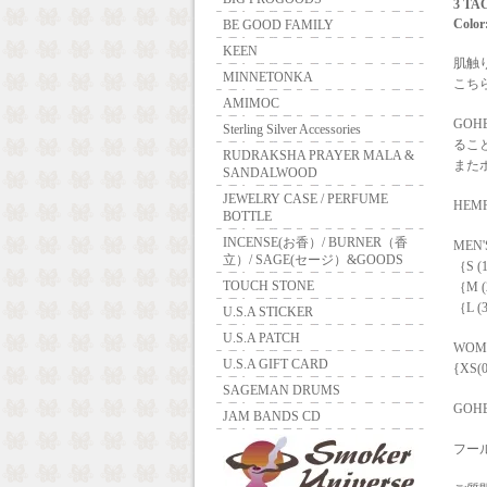
3 TA
Color
BE GOOD FAMILY
KEEN
肌触
MINNETONKA
こち
AMIMOC
GO
Sterling Silver Accessories
るこ
RUDRAKSHA PRAYER MALA &
また
SANDALWOOD
JEWELRY CASE / PERFUME
HEMP
BOTTLE
INCENSE(お香）/ BURNER（香
MEN'
立）/ SAGE(セージ）&GOODS
｛S 
TOUCH STONE
｛M 
｛L 
U.S.A STICKER
U.S.A PATCH
WOM
U.S.A GIFT CARD
{XS(
SAGEMAN DRUMS
GOHE
JAM BANDS CD
フー