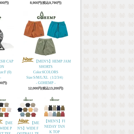
300円)
8,900円(税込9,790円)
ESH CAP
【MEN'S】HEMP JAM
ON
SHORTS
e:F (0)
Color:6COLORS
-
Size:S/M/L/XL（1/2/3/4）
- GOHEMP -
00円)
12,000円(税込13,200円)
【MEN'S】FI
【ME
【ME
NEDAY TAN
WIDE P
N'S】WIDE F
K TOP
ET TEE
OOTBALL TE