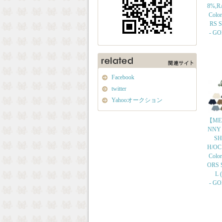
8%,R
Colo
RS Si
- G
Facebook
twitter
Yahooオークション
【ME
NNY
SH
H/OC
Colo
ORS S
L (
- G