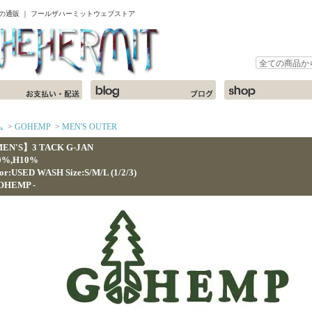
ャツの通販 ｜ フールザハーミットウェブストア
ム
>
GOHEMP
>
MEN'S OUTER
EN'S】3 TACK G-JAN
0%,H10%
or:USED WASH Size:S/M/L (1/2/3)
GOHEMP -