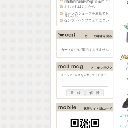
STORE "Volume Up" at the FOOL THE HERMIT
おしゃれは足元から
キーンのシューズを通販でお
探しなら
ヘンプ・ヘンプウェアについ
て
カートの中に商品はありません
C
メールアドレスを入力してください。
WAFF
C85