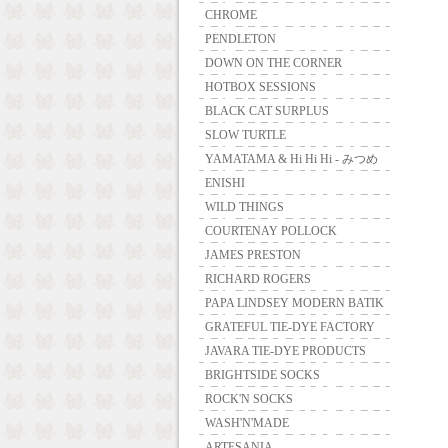
CHROME
PENDLETON
DOWN ON THE CORNER
HOTBOX SESSIONS
BLACK CAT SURPLUS
SLOW TURTLE
YAMATAMA & Hi Hi Hi - みつめ
ENISHI
WILD THINGS
COURTENAY POLLOCK
JAMES PRESTON
RICHARD ROGERS
PAPA LINDSEY MODERN BATIK
GRATEFUL TIE-DYE FACTORY
JAVARA TIE-DYE PRODUCTS
BRIGHTSIDE SOCKS
ROCK'N SOCKS
WASH'N'MADE
ARTESANIA