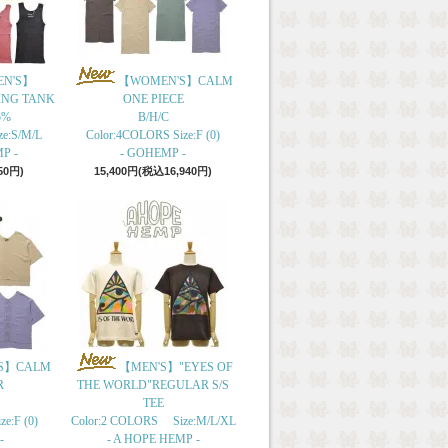
N'S】
【WOMEN'S】CALM
ING TANK
ONE PIECE
5%
B/H/C
ze:S/M/L
Color:4COLORS Size:F (0)
P -
- GOHEMP -
50円)
15,400円(税込16,940円)
S】CALM
【MEN'S】"EYES OF
R
THE WORLD"REGULAR S/S
TEE
e:F (0)
Color:2 COLORS Size:M/L/XL
-
- A HOPE HEMP -