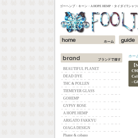
ゴーヘンプ・キーン・A HOPE HEMP・タイダイTシ
ホー
【M
BEAUTIFUL PLANET
C9
DEAD DYE
Col
- 
THC & POLLEN
TIEMEYER GLASS
GOHEMP
GYPSY ROSE
A HOPE HEMP
ARIGATO FAKKYU
OJAGA DESIGN
Phatee & cobano