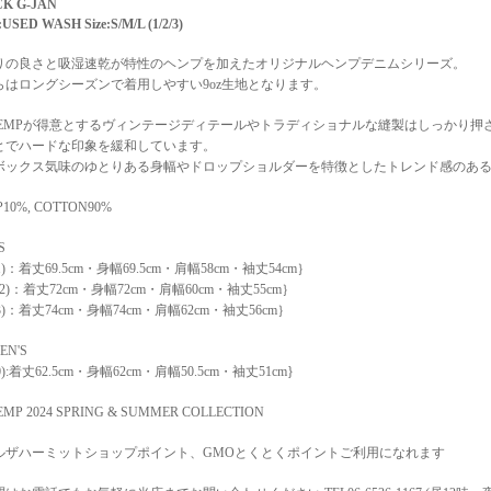
CK G-JAN
:USED WASH Size:S/M/L (1/2/3)
りの良さと吸湿速乾が特性のヘンプを加えたオリジナルヘンプデニムシリーズ。
らはロングシーズンで着用しやすい9oz生地となります。
HEMPが得意とするヴィンテージディテールやトラディショナルな縫製はしっかり押
とでハードな印象を緩和しています。
ボックス気味のゆとりある身幅やドロップショルダーを特徴としたトレンド感のあ
10%, COTTON90%
S
(1)：着丈69.5cm・身幅69.5cm・肩幅58cm・袖丈54cm｝
(2)：着丈72cm・身幅72cm・肩幅60cm・袖丈55cm｝
(3)：着丈74cm・身幅74cm・肩幅62cm・袖丈56cm｝
EN'S
0):着丈62.5cm・身幅62cm・肩幅50.5cm・袖丈51cm}
MP 2024 SPRING & SUMMER COLLECTION
ルザハーミットショップポイント、GMOとくとくポイントご利用になれます