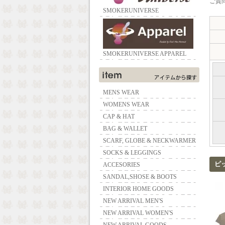
ご質問
SMOKERUNIVERSE
SMOKERUNIVERSE APPAREL
MENS WEAR
WOMENS WEAR
CAP & HAT
BAG & WALLET
SCARF, GLOBE & NECKWARMER
SOCKS & LEGGINGS
ピ
ACCESORIES
SANDAL,SHOSE & BOOTS
INTERIOR HOME GOODS
NEW ARRIVAL MEN'S
NEW ARRIVAL WOMEN'S