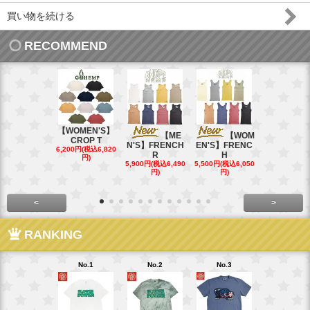
買い物を続ける
RECOMMEND
【WOMEN'S】
【ME
【WOM
【W
CROP T
N'S】FRENCH
EN'S】FRENC
EN'S】CAL
6,200円(税込6,820
R
H
15,400円(税込
円)
40円)
5,900円(税込6,490
5,500円(税込6,050
円)
円)
<
>
RANKING
No.1
No.2
No.3
No.4