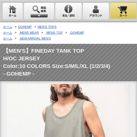
ホーム
>
GOHEMP
>
MEN'S TOPS
ホーム
>
MENS WEAR
>
MENS TOP
>
GOHEMP
ホーム
>
NEW ARRIVAL MEN'S
【MEN'S】FINEDAY TANK TOP
H/OC JERSEY
Color:10 COLORS Size:S/M/L/XL (1/2/3/4)
- GOHEMP -