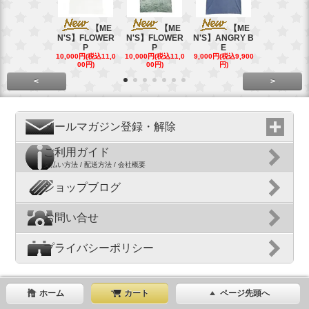
【ME
【ME
【ME
【
N'S】FLOWER
N'S】FLOWER
N'S】ANGRY B
N'S】ANGR
P
P
E
E
10,000円(税込11,0
10,000円(税込11,0
9,000円(税込9,900
9,000円(税込9
00円)
00円)
円)
円)
<
>
メールマガジン登録・解除
ご利用ガイド
支払い方法 / 配送方法 / 会社概要
ショップブログ
お問い合せ
プライバシーポリシー
ホーム
カート
ページ先頭へ