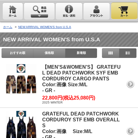
ホーム
>
NEW ARRIVAL WOMEN'S from U.S.A
NEW ARRIVAL WOMEN'S from U.S.A
おすすめ順
価格順
新着順
【MEN'S&WOMEN'S】 GRATEFU
L DEAD PATCHWORK SYF EMB
CORDUROY CARGO PANTS
Color:画像 Size:M/L
- GR -
22,800円(税込25,080円)
2025 WINTER
GRATEFUL DEAD PATCHWORK
CORDUROY STF EMB OVERALL
S
Color:画像 Size:M/L
- GR -