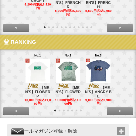
CROP T
N'S】FRENCH
EN'S】FRENC
EN'S】CAL
6,200円(税込6,820
R
H
15,400円(税込
円)
40円)
5,900円(税込6,490
5,500円(税込6,050
円)
円)
<
>
RANKING
No.1
No.2
No.3
No.4
【ME
【ME
【ME
【
N'S】FLOWER
N'S】FLOWER
N'S】ANGRY B
N'S】ANGR
P
P
E
E
10,000円(税込11,0
10,000円(税込11,0
9,000円(税込9,900
9,000円(税込9
00円)
00円)
円)
円)
<
>
メールマガジン登録・解除