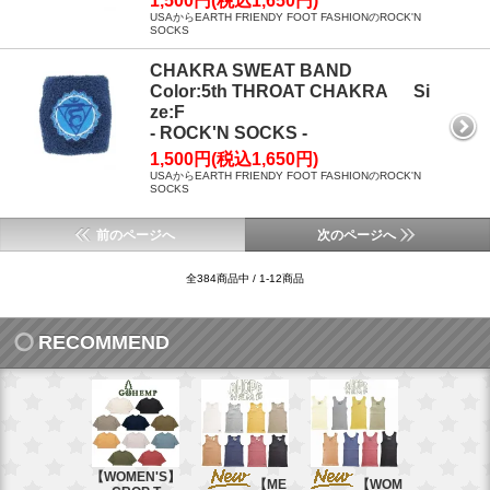
1,500円(税込1,650円)
USAからEARTH FRIENDY FOOT FASHIONのROCK'N
SOCKS
CHAKRA SWEAT BAND
Color:5th THROAT CHAKRA Si
ze:F
- ROCK'N SOCKS -
1,500円(税込1,650円)
USAからEARTH FRIENDY FOOT FASHIONのROCK'N
SOCKS
前のページへ
次のページへ
全384商品中 / 1-12商品
RECOMMEND
【WOMEN'S】
【ME
【WOM
【W