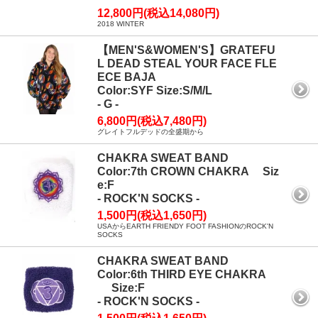
12,800円(税込14,080円)
2018 WINTER
【MEN'S&WOMEN'S】GRATEFU
L DEAD STEAL YOUR FACE FLE
ECE BAJA
Color:SYF Size:S/M/L
- G -
6,800円(税込7,480円)
グレイトフルデッドの全盛期から
CHAKRA SWEAT BAND
Color:7th CROWN CHAKRA Siz
e:F
- ROCK'N SOCKS -
1,500円(税込1,650円)
USAからEARTH FRIENDY FOOT FASHIONのROCK'N
SOCKS
CHAKRA SWEAT BAND
Color:6th THIRD EYE CHAKRA
Size:F
- ROCK'N SOCKS -