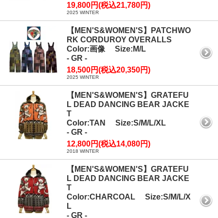
19,800円(税込21,780円)
2025 WINTER
【MEN'S&WOMEN'S】PATCHWO
RK CORDUROY OVERALLS
Color:画像 Size:M/L
- GR -
18,500円(税込20,350円)
2025 WINTER
【MEN'S&WOMEN'S】GRATEFU
L DEAD DANCING BEAR JACKE
T
Color:TAN Size:S/M/L/XL
- GR -
12,800円(税込14,080円)
2018 WINTER
【MEN'S&WOMEN'S】GRATEFU
L DEAD DANCING BEAR JACKE
T
Color:CHARCOAL Size:S/M/L/X
L
- GR -