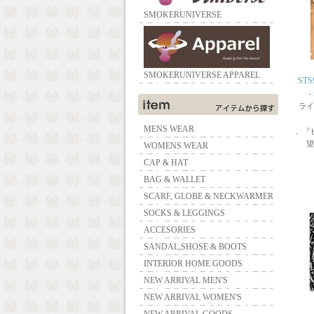
SMOKERUNIVERSE
SMOKERUNIVERSE APPAREL
STS9
-
ライ
MENS WEAR
、『
望
WOMENS WEAR
CAP & HAT
BAG & WALLET
SCARF, GLOBE & NECKWARMER
SOCKS & LEGGINGS
ACCESORIES
SANDAL,SHOSE & BOOTS
INTERIOR HOME GOODS
NEW ARRIVAL MEN'S
NEW ARRIVAL WOMEN'S