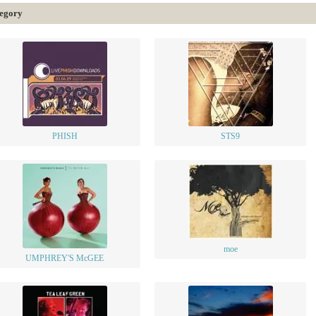
egory
PHISH
STS9
moe
UMPHREY'S McGEE