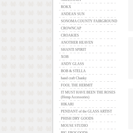
ROKX
ANDEAN SUN
SONOMA COUNTY FAIRGROUND
CROWNCAP
CROAKIES
ANOTHER HEAVEN
SHANTI SPIRIT
XOB
ANDY GLASS
BOB & STELLA
hand craft Chanky
FOOL THE HERMIT
IT MUST HAVE BEEN THE ROSES
(Hemp Accessories)
HIKARI
PENDANT of the GLASS ARTIST
PHISH DRY GOODS
MOUSE STUDIO
BIG FROGOODS