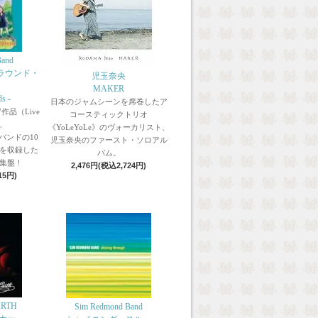
Band
ラウンド・
児玉奈央
MAKER
ds -
日本のジャムシーンを席巻したア
品（Live
コースティックトリオ
、
《YoLeYoLe》のヴォーカリスト、
バンドの10
児玉奈央のファースト・ソロアル
を収録した
バム。
集盤！
2,476円(税込2,724円)
15円)
ARTH
Sim Redmond Band