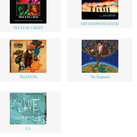
SIM REDMOND BAND
TEA LEAF GREEN
TELEPATH
The Ragbirds
V.A