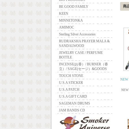
商
BE GOOD FAMILY
KEEN
MINNETONKA
AMIMOC
Sterling Silver Accessories
RUDRAKSHA PRAYER MALA &
SANDALWOOD
JEWELRY CASE / PERFUME
BOTTLE
INCENSE(お香）/ BURNER（香
立）/ SAGE(セージ）&GOODS
TOUCH STONE
NEW 
U.S.A STICKER
U.S.A PATCH
NEW 
U.S.A GIFT CARD
SAGEMAN DRUMS
JAM BANDS CD