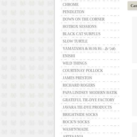
CHROME
Cat
PENDLETON
DOWN ON THE CORNER
HOTBOX SESSIONS
BLACK CAT SURPLUS
SLOW TURTLE
YAMATAMA & Hi Hi Hi - みつめ
ENISHI
WILD THINGS
COURTENAY POLLOCK
JAMES PRESTON
RICHARD ROGERS
PAPA LINDSEY MODERN BATIK
GRATEFUL TIE-DYE FACTORY
JAVARA TIE-DYE PRODUCTS
BRIGHTSIDE SOCKS
ROCK'N SOCKS
WASH'N'MADE
ARTESANIA