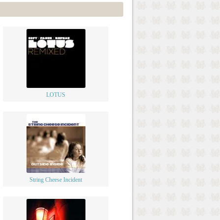
LOTUS
String Cheese Incident