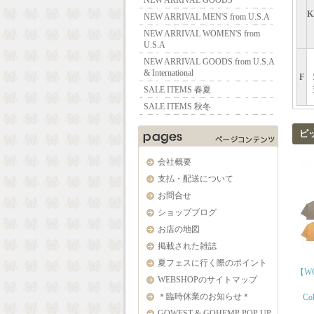
NEW ARRIVAL GOODS
K
NEW ARRIVAL MEN'S from U.S.A
NEW ARRIVAL WOMEN'S from
U.S.A
NEW ARRIVAL GOODS from U.S.A
& International
F
SALE ITEMS 春夏
SALE ITEMS 秋冬
ピ
会社概要
支払・配送について
お問合せ
ショップブログ
お店の地図
掲載された雑誌
夏フェスに行く際のポイント
【WO
WEBSHOPのサイトマップ
＊臨時休業のお知らせ＊
Col
GOWEST & GOHEMP POP UP