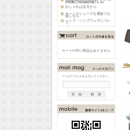
STORE "Volume Up" at the FOOL THE HERMIT
おしゃれは足元から
キーンのシューズを通販でお
探しなら
ヘンプ・ヘンプウェアについ
て
カートの中に商品はありません
メールアドレスを入力してください。
S