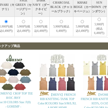
SAGE
DARK
CHARCOAL
KHAKI
SUN
INARI（キ
GREEN（セ
NAVY（ダー
BLACK（チャコ
BEIGE（カー
DOWN（サ
ナリ）
ージグリー
クネイビ
ールブラック）
キベージュ）
ンダウン）
ン）
ー）
5,900円
5,900円(税
5,900円(税
5,900円(税
5,900円(税込
5,900円(税
(税込
込6,490円)
込6,490円)
込6,490円)
6,490円)
込6,490円)
6,490円)
ックアップ商品
MEN'S】CROP TOP TEE
【MEN'S】FRENCH
【WOME
H/OC JRSY
RIB KNITTING TANK TOP
FRENCH RIB KNITT
or:10 COLORS Size: F(0)
Color:8COLORS Size:S/M/L/XL
H35%, O.C6
- GOHEMP -
- A HOPE HEMP -
Color:8COLORS Si