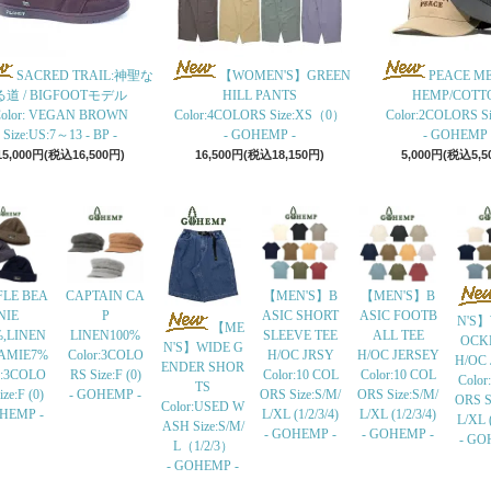
SACRED TRAIL:神聖な
【WOMEN'S】GREEN
PEACE M
る道 / BIGFOOTモデル
HILL PANTS
HEMP/COTT
olor: VEGAN BROWN
Color:4COLORS Size:XS（0）
Color:2COLORS Siz
Size:US:7～13 - BP -
- GOHEMP -
- GOHEMP 
15,000円(税込16,500円)
16,500円(税込18,150円)
5,000円(税込5,5
LE BEA
CAPTAIN CA
【MEN'S】B
【MEN'S】B
NIE
P
ASIC SHORT
ASIC FOOTB
N'S】
【ME
%,LINEN
LINEN100%
SLEEVE TEE
ALL TEE
OCK
N'S】WIDE G
AMIE7%
Color:3COLO
H/OC JRSY
H/OC JERSEY
H/OC
ENDER SHOR
r:3COLO
RS Size:F (0)
Color:10 COL
Color:10 COL
Color
TS
ze:F (0)
- GOHEMP -
ORS Size:S/M/
ORS Size:S/M/
ORS S
Color:USED W
OHEMP -
L/XL (1/2/3/4)
L/XL (1/2/3/4)
L/XL (
ASH Size:S/M/
- GOHEMP -
- GOHEMP -
- GO
L（1/2/3）
- GOHEMP -