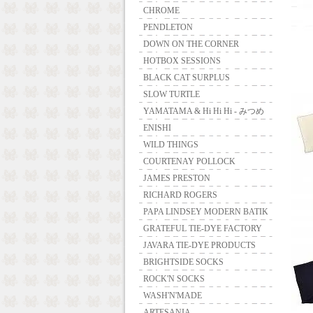
CHROME
PENDLETON
DOWN ON THE CORNER
HOTBOX SESSIONS
BLACK CAT SURPLUS
SLOW TURTLE
YAMATAMA & Hi Hi Hi - みつめ
ENISHI
WILD THINGS
COURTENAY POLLOCK
JAMES PRESTON
RICHARD ROGERS
PAPA LINDSEY MODERN BATIK
GRATEFUL TIE-DYE FACTORY
JAVARA TIE-DYE PRODUCTS
BRIGHTSIDE SOCKS
ROCK'N SOCKS
WASH'N'MADE
ARTESANIA