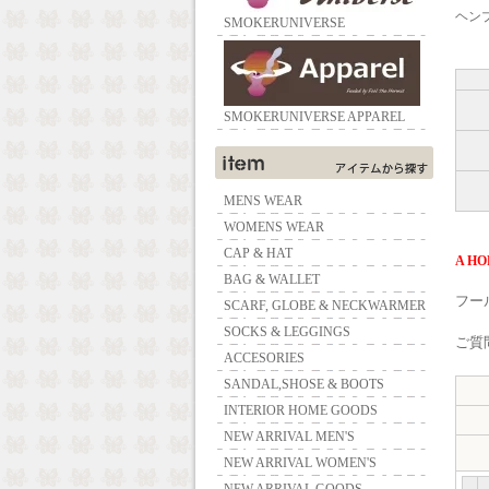
ヘン
SMOKERUNIVERSE
SMOKERUNIVERSE APPAREL
MENS WEAR
WOMENS WEAR
CAP & HAT
A HO
BAG & WALLET
フー
SCARF, GLOBE & NECKWARMER
SOCKS & LEGGINGS
ご質問
ACCESORIES
SANDAL,SHOSE & BOOTS
INTERIOR HOME GOODS
NEW ARRIVAL MEN'S
NEW ARRIVAL WOMEN'S