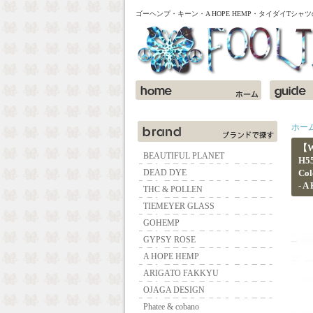
ゴーヘンプ・キーン・A HOPE HEMP・タイダイTシ
ホー
【W
BEAUTIFUL PLANET
H5
DEAD DYE
Col
- A
THC & POLLEN
TIEMEYER GLASS
GOHEMP
GYPSY ROSE
A HOPE HEMP
ARIGATO FAKKYU
OJAGA DESIGN
Phatee & cobano