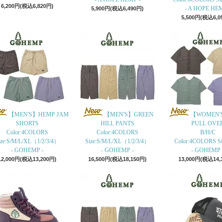
6,200円(税込6,820円)
- A HOPE HEM
5,900円(税込6,490円)
5,500円(税込6,0
【MEN'S】HEMP JAM
【MEN'S】GREEN
【WOMEN'
SHORTS
HILL PANTS
PULL OVE
Color:4COLORS
Color:4COLORS
B/H/C
ize:S/M/L/XL（1/2/3/4）
Size:S/M/L/XL（1/2/3/4）
Color:4COLORS Siz
- GOHEMP -
- GOHEMP -
- GOHEMP 
12,000円(税込13,200円)
16,500円(税込18,150円)
13,000円(税込14,