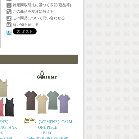
特定商取引法に基づく表記(返品等)
この商品を友達に教える
この商品について問い合わせる
買い物を続ける
N'S】
【WOMEN'S】CALM
ING TANK
ONE PIECE
5%
B/H/C
ze:S/M/L
Color:4COLORS Size:F (0)