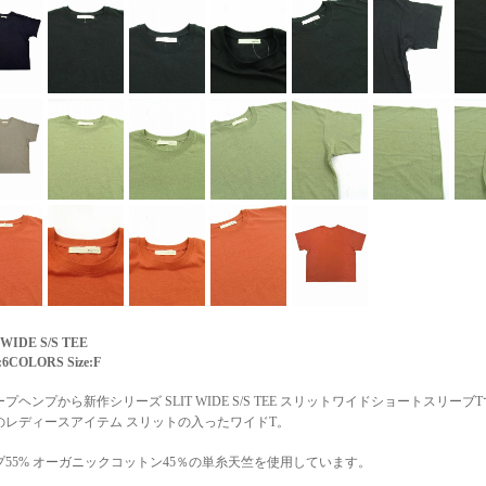
 WIDE S/S TEE
:6COLORS Size:F
プヘンプから新作シリーズ SLIT WIDE S/S TEE スリットワイドショートスリーブ
のレディースアイテム スリットの入ったワイドT。
プ55% オーガニックコットン45％の単糸天竺を使用しています。