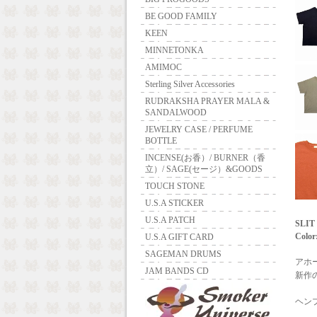
BE GOOD FAMILY
KEEN
MINNETONKA
AMIMOC
Sterling Silver Accessories
RUDRAKSHA PRAYER MALA &
SANDALWOOD
JEWELRY CASE / PERFUME
BOTTLE
INCENSE(お香）/ BURNER（香
立）/ SAGE(セージ）&GOODS
TOUCH STONE
U.S.A STICKER
U.S.A PATCH
SLIT
Color
U.S.A GIFT CARD
SAGEMAN DRUMS
アホー
JAM BANDS CD
新作
ヘン