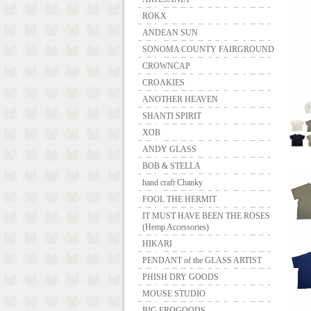
ROKX
ANDEAN SUN
SONOMA COUNTY FAIRGROUND
CROWNCAP
CROAKIES
ANOTHER HEAVEN
SHANTI SPIRIT
XOB
ANDY GLASS
BOB & STELLA
hand craft Chanky
FOOL THE HERMIT
IT MUST HAVE BEEN THE ROSES
(Hemp Accessories)
HIKARI
PENDANT of the GLASS ARTIST
PHISH DRY GOODS
MOUSE STUDIO
BIG FROGOODS