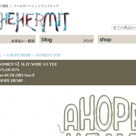
ャツの通販 ｜ フールザハーミットウェブストア
ム
>
A HOPE HEMP
>
WOMEN'S TOP
OMEN'S】SLIT WIDE S/S TEE
5%,OC45%
or:6COLORS Size:F
 HOPE HEMP -