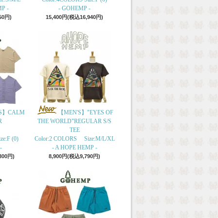
P -
- GOHEMP -
50円)
15,400円(税込16,940円)
S】CALM
【MEN'S】"EYES OF
R
THE WORLD"REGULAR S/S
TEE
e:F (0)
Color:2 COLORS Size:M/L/XL
-
- A HOPE HEMP -
300円)
8,900円(税込9,790円)