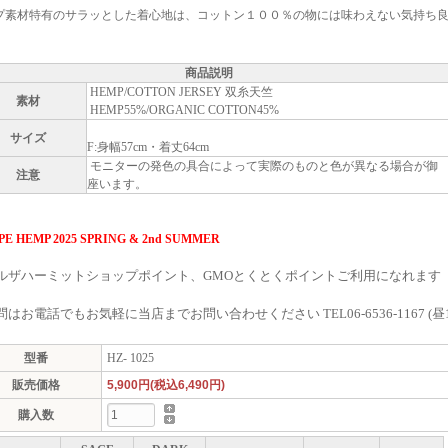
プ素材特有のサラッとした着心地は、コットン１００％の物には味わえない気持ち
商品説明
HEMP/COTTON JERSEY 双糸天竺
素材
HEMP55%/ORGANIC COTTON45%
サイズ
F:身幅57cm・着丈64cm
モニターの発色の具合によって実際のものと色が異なる場合が御
注意
座います。
PE HEMP 2025 SPRING & 2nd SUMMER
ルザハーミットショップポイント、GMOとくとくポイントご利用になれます
はお電話でもお気軽に当店までお問い合わせください TEL06-6536-1167 (昼
型番
HZ- 1025
販売価格
5,900円(税込6,490円)
購入数