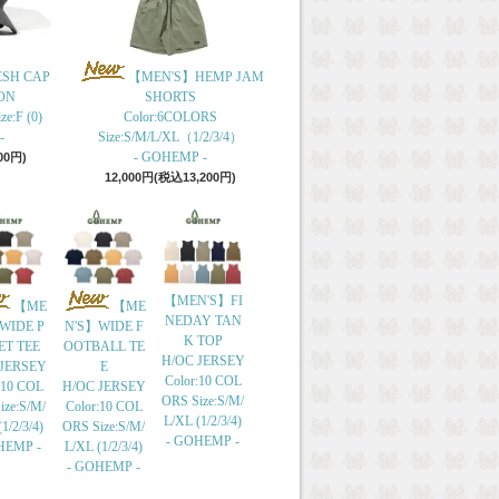
ESH CAP
【MEN'S】HEMP JAM
ON
SHORTS
e:F (0)
Color:6COLORS
-
Size:S/M/L/XL（1/2/3/4）
- GOHEMP -
00円)
12,000円(税込13,200円)
【MEN'S】FI
【ME
【ME
NEDAY TAN
WIDE P
N'S】WIDE F
K TOP
ET TEE
OOTBALL TE
H/OC JERSEY
 JERSEY
E
Color:10 COL
:10 COL
H/OC JERSEY
ORS Size:S/M/
ize:S/M/
Color:10 COL
L/XL (1/2/3/4)
1/2/3/4)
ORS Size:S/M/
- GOHEMP -
HEMP -
L/XL (1/2/3/4)
- GOHEMP -