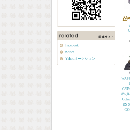
C
Facebook
twitter
Yahooオークション
WAFF
C85
8%,R
Colo
RS Si
- G