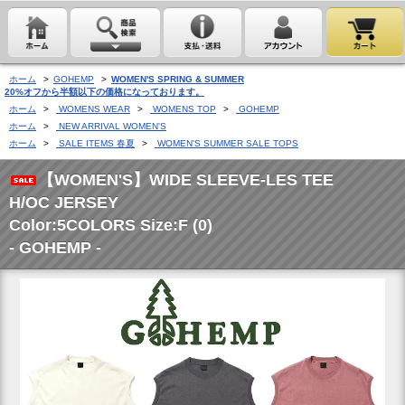
ホーム
>
GOHEMP
>
WOMEN'S SPRING & SUMMER
20%オフから半額以下の価格になっております。
ホーム
>
WOMENS WEAR
>
WOMENS TOP
>
GOHEMP
ホーム
>
NEW ARRIVAL WOMEN'S
ホーム
>
SALE ITEMS 春夏
>
WOMEN'S SUMMER SALE TOPS
【WOMEN'S】WIDE SLEEVE-LES TEE
H/OC JERSEY
Color:5COLORS Size:F (0)
- GOHEMP -