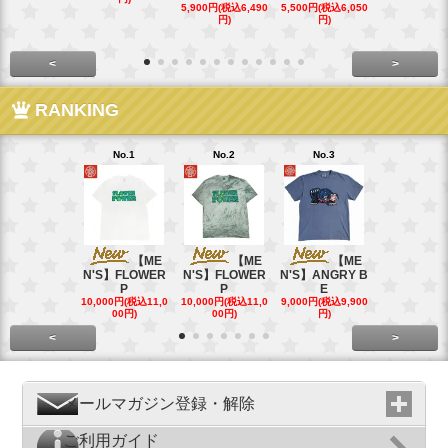
40円)
5,900円(税込6,490
5,500円(税込6,050
円)
円)
<
>
RANKING
No.1
No.2
No.3
No.4
【ME
【ME
【ME
【
N'S】FLOWER
N'S】FLOWER
N'S】ANGRY B
N'S】ANGR
P
P
E
E
10,000円(税込11,0
10,000円(税込11,0
9,000円(税込9,900
9,000円(税込9
00円)
00円)
円)
円)
<
>
メールマガジン登録・解除
ご利用ガイド