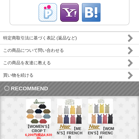
特定商取引法に基づく表記 (返品など)
この商品について問い合わせる
この商品を友達に教える
買い物を続ける
RECOMMEND
【WOMEN'S】
【ME
【WOM
【W
CROP T
N'S】FRENCH
EN'S】FRENC
EN'S】CAL
6,200円(税込6,820
R
H
15,400円(税込
円)