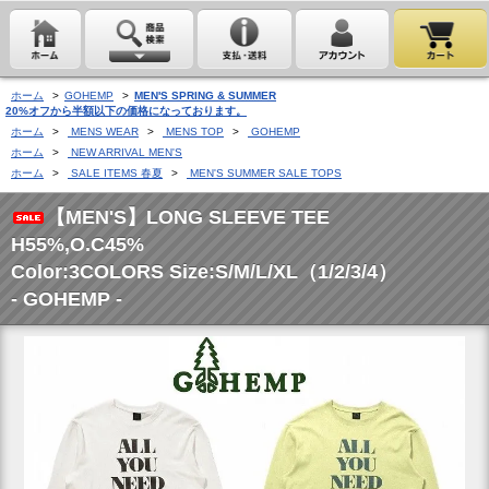
ホーム
>
GOHEMP
>
MEN'S SPRING & SUMMER
20%オフから半額以下の価格になっております。
ホーム
>
MENS WEAR
>
MENS TOP
>
GOHEMP
ホーム
>
NEW ARRIVAL MEN'S
ホーム
>
SALE ITEMS 春夏
>
MEN'S SUMMER SALE TOPS
【MEN'S】LONG SLEEVE TEE
H55%,O.C45%
Color:3COLORS Size:S/M/L/XL（1/2/3/4）
- GOHEMP -