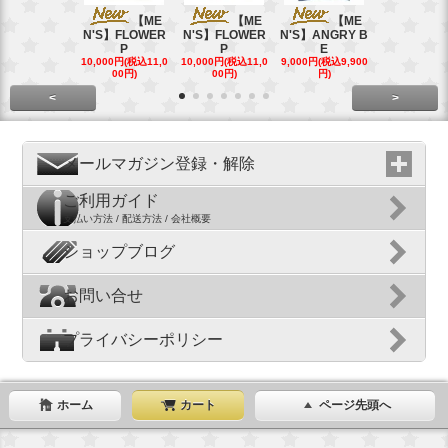
【ME
【ME
【ME
【
N'S】FLOWER
N'S】FLOWER
N'S】ANGRY B
N'S】ANGR
P
P
E
E
10,000円(税込11,0
10,000円(税込11,0
9,000円(税込9,900
9,000円(税込9
00円)
00円)
円)
円)
<
>
メールマガジン登録・解除
ご利用ガイド
支払い方法 / 配送方法 / 会社概要
ショップブログ
お問い合せ
プライバシーポリシー
ホーム
カート
ページ先頭へ