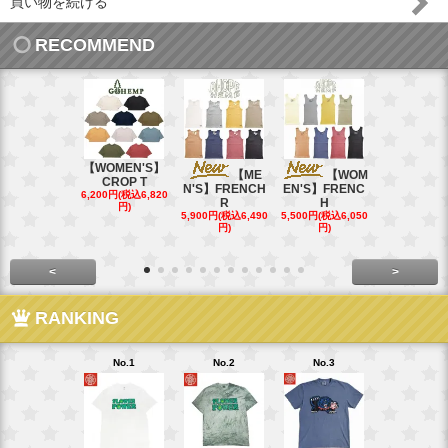
買い物を続ける
RECOMMEND
【WOMEN'S】
【ME
【WOM
【W
CROP T
N'S】FRENCH
EN'S】FRENC
EN'S】CAL
6,200円(税込6,820
R
H
15,400円(税込
円)
40円)
5,900円(税込6,490
5,500円(税込6,050
円)
円)
<
>
RANKING
No.1
No.2
No.3
No.4