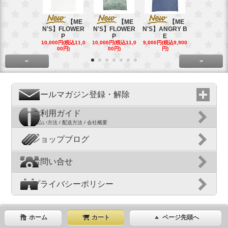
【ME
【ME
【ME
【
N'S】FLOWER
N'S】FLOWER
N'S】ANGRY B
N'S】ANGR
P
P
E
E
10,000円(税込11,0
10,000円(税込11,0
9,000円(税込9,900
9,000円(税込9
00円)
00円)
円)
円)
<
>
メールマガジン登録・解除
ご利用ガイド
支払い方法 / 配送方法 / 会社概要
ショップブログ
お問い合せ
プライバシーポリシー
ホーム
カート
ページ先頭へ