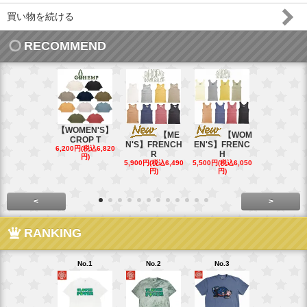
買い物を続ける
RECOMMEND
【WOMEN'S】
【ME
【WOM
【W
CROP T
N'S】FRENCH
EN'S】FRENC
EN'S】CAL
6,200円(税込6,820
R
H
15,400円(税込
円)
40円)
5,900円(税込6,490
5,500円(税込6,050
円)
円)
<
>
RANKING
No.1
No.2
No.3
No.4