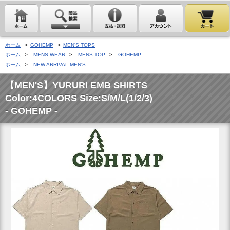
ホーム
>
GOHEMP
>
MEN'S TOPS
ホーム
>
MENS WEAR
>
MENS TOP
>
GOHEMP
ホーム
>
NEW ARRIVAL MEN'S
【MEN'S】YURURI EMB SHIRTS
Color:4COLORS Size:S/M/L(1/2/3)
- GOHEMP -