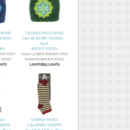
 BAND
CHAKRA SWEAT BAND
T CHAKRA
Color:4th HEART CHAKRA
Size:F
KS -
- ROCK'N SOCKS -
NDY FOOT
USAからEARTH FRIENDY FOOT
 SOCKS
FASHIONのROCK'N SOCKS
50円)
1,500円(税込1,650円)
CKS
STRIPED SOCKS
STRIPED
Color:INDRA STRIPED