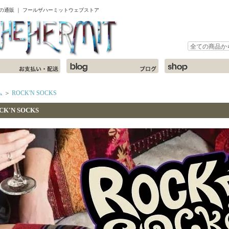
ャツの通販 ｜ フールザハーミットウェブストア
ム
＞
ROCK'N SOCKS
CK'N SOCKS