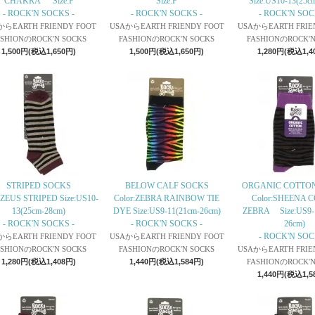
CHAKRA Size:F
Size:F
Size:US10-13(25c
- ROCK'N SOCKS -
- ROCK'N SOCKS -
- ROCK'N SOC
からEARTH FRIENDY FOOT
USAからEARTH FRIENDY FOOT
USAからEARTH FRIE
ASHIONのROCK'N SOCKS
FASHIONのROCK'N SOCKS
FASHIONのROCK'N
1,500円(税込1,650円)
1,500円(税込1,650円)
1,280円(税込1,4
STRIPED SOCKS
BELOW CALF SOCKS
ORGANIC COTTO
:ZEUS STRIPED Size:US10-
Color:ZEBRA RAINBOW TIE
Color:SHEENA 
13(25cm-28cm)
DYE Size:US9-11(21cm-26cm)
ZEBRA Size:US9-1
- ROCK'N SOCKS -
- ROCK'N SOCKS -
26cm)
- ROCK'N SOC
からEARTH FRIENDY FOOT
USAからEARTH FRIENDY FOOT
ASHIONのROCK'N SOCKS
FASHIONのROCK'N SOCKS
USAからEARTH FRIE
1,280円(税込1,408円)
1,440円(税込1,584円)
FASHIONのROCK'N
1,440円(税込1,5