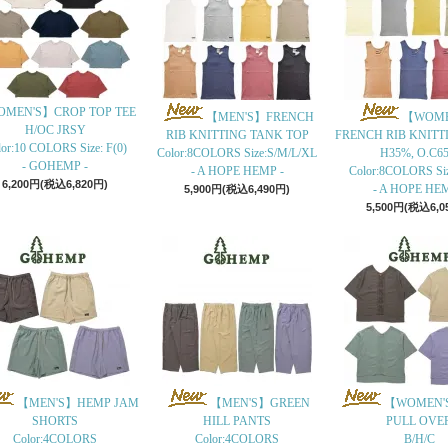
MEN'S】CROP TOP TEE
【MEN'S】FRENCH
【WOME
H/OC JRSY
RIB KNITTING TANK TOP
FRENCH RIB KNITT
or:10 COLORS Size: F(0)
Color:8COLORS Size:S/M/L/XL
H35%, O.C6
- GOHEMP -
- A HOPE HEMP -
Color:8COLORS Si
6,200円(税込6,820円)
- A HOPE HEM
5,900円(税込6,490円)
5,500円(税込6,0
【MEN'S】HEMP JAM
【MEN'S】GREEN
【WOMEN'
SHORTS
HILL PANTS
PULL OVE
Color:4COLORS
Color:4COLORS
B/H/C