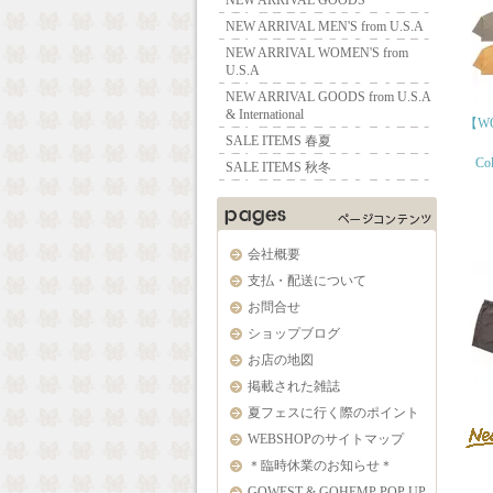
NEW ARRIVAL GOODS
NEW ARRIVAL MEN'S from U.S.A
NEW ARRIVAL WOMEN'S from
U.S.A
NEW ARRIVAL GOODS from U.S.A
& International
【WO
SALE ITEMS 春夏
Col
SALE ITEMS 秋冬
会社概要
支払・配送について
お問合せ
ショップブログ
お店の地図
掲載された雑誌
夏フェスに行く際のポイント
WEBSHOPのサイトマップ
＊臨時休業のお知らせ＊
GOWEST & GOHEMP POP UP