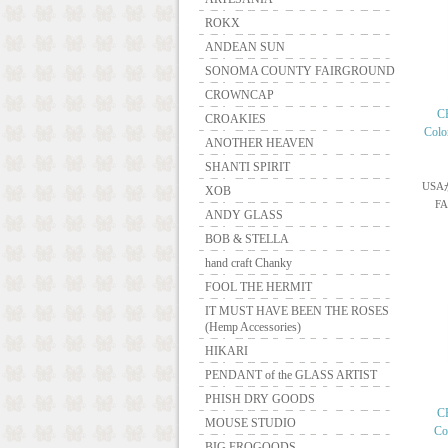
ROKX
ANDEAN SUN
SONOMA COUNTY FAIRGROUND
CROWNCAP
C
CROAKIES
Col
ANOTHER HEAVEN
SHANTI SPIRIT
USA
XOB
F
ANDY GLASS
BOB & STELLA
hand craft Chanky
FOOL THE HERMIT
IT MUST HAVE BEEN THE ROSES
(Hemp Accessories)
HIKARI
PENDANT of the GLASS ARTIST
PHISH DRY GOODS
C
MOUSE STUDIO
Co
BIG FROGOODS