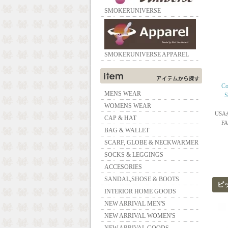
SMOKERUNIVERSE
SMOKERUNIVERSE APPAREL
Co
MENS WEAR
S
WOMENS WEAR
USA
CAP & HAT
F
BAG & WALLET
SCARF, GLOBE & NECKWARMER
SOCKS & LEGGINGS
ACCESORIES
SANDAL,SHOSE & BOOTS
ピ
INTERIOR HOME GOODS
NEW ARRIVAL MEN'S
NEW ARRIVAL WOMEN'S