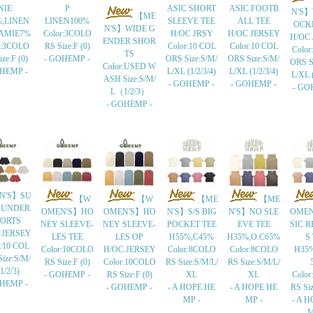
NIE
P
ASIC SHORT
ASIC FOOTB
N'S】
【ME
%,LINEN
LINEN100%
SLEEVE TEE
ALL TEE
OCK
N'S】WIDE G
AMIE7%
Color:3COLO
H/OC JRSY
H/OC JERSEY
H/OC
ENDER SHOR
r:3COLO
RS Size:F (0)
Color:10 COL
Color:10 COL
Color
TS
ze:F (0)
- GOHEMP -
ORS Size:S/M/
ORS Size:S/M/
ORS S
Color:USED W
OHEMP -
L/XL (1/2/3/4)
L/XL (1/2/3/4)
L/XL (
ASH Size:S/M/
- GOHEMP -
- GOHEMP -
- GO
L（1/2/3）
- GOHEMP -
N'S】SU
【W
【W
【ME
【ME
 UNDER
OMEN'S】HO
OMEN'S】HO
N'S】S/S BIG
N'S】NO SLE
OMEN
ORTS
NEY SLEEVE-
NEY SLEEVE-
POCKET TEE
EVE TEE
SIC R
 JERSEY
LES TEE
LES OP
H55%,C45%
H35%,O.C65%
S
r:10 COL
Color:10COLO
H/OC JERSEY
Color:8COLO
Color:8COLO
H35%
ize:S/M/
RS Size:F (0)
Color:10COLO
RS Size:S/M/L/
RS Size:S/M/L/
1/2/3)
- GOHEMP -
RS Size:F (0)
XL
XL
Colo
OHEMP -
- GOHEMP -
- A HOPE HE
- A HOPE HE
RS Si
MP -
MP -
- A 
M