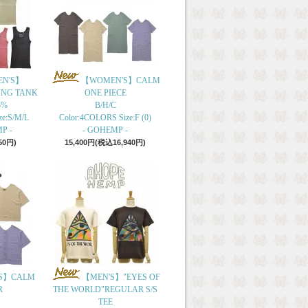
N'S】
【WOMEN'S】CALM
ING TANK
ONE PIECE
5%
B/H/C
ze:S/M/L
Color:4COLORS Size:F (0)
P -
- GOHEMP -
50円)
15,400円(税込16,940円)
S】CALM
【MEN'S】"EYES OF
R
THE WORLD"REGULAR S/S
TEE