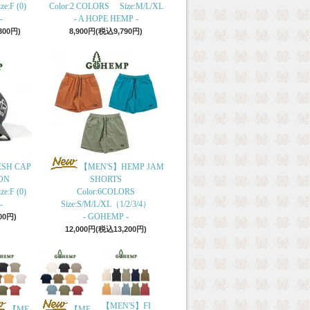
e:F (0)
Color:2 COLORS Size:M/L/XL
-
- A HOPE HEMP -
300円)
8,900円(税込9,790円)
ESH CAP
【MEN'S】HEMP JAM
ON
SHORTS
e:F (0)
Color:6COLORS
-
Size:S/M/L/XL（1/2/3/4）
- GOHEMP -
00円)
12,000円(税込13,200円)
【MEN'S】FI
【ME
【ME