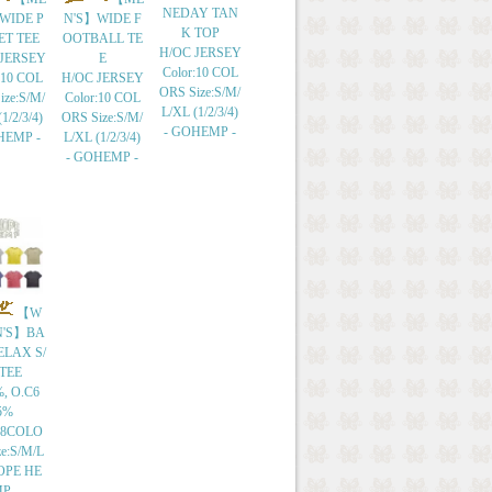
NEDAY TAN
WIDE P
N'S】WIDE F
K TOP
ET TEE
OOTBALL TE
H/OC JERSEY
 JERSEY
E
Color:10 COL
:10 COL
H/OC JERSEY
ORS Size:S/M/
ize:S/M/
Color:10 COL
L/XL (1/2/3/4)
1/2/3/4)
ORS Size:S/M/
- GOHEMP -
HEMP -
L/XL (1/2/3/4)
- GOHEMP -
【W
'S】BA
ELAX S/
 TEE
, O.C6
5%
r:8COLO
ze:S/M/L
HOPE HE
P -