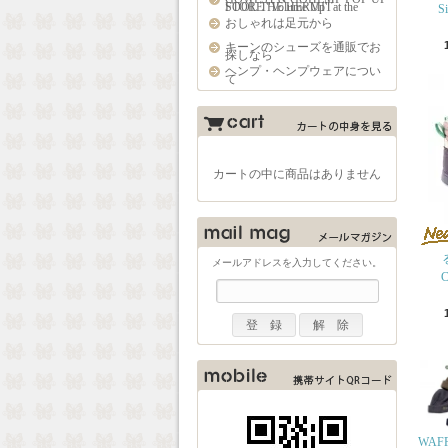
STORE "Volume Up" at the FOOL THE HERMIT
S
おしゃれは足元から
キーンのシューズを通販でお
探しなら
ヘンプ・ヘンプウェアについ
て
カートの中に商品はありません
メールアドレスを入力してください。
C
WAFF