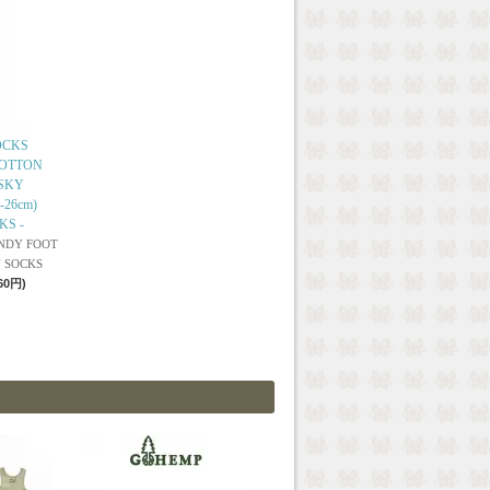
OCKS
OTTON
N SKY
-26cm)
KS -
NDY FOOT
 SOCKS
60円)