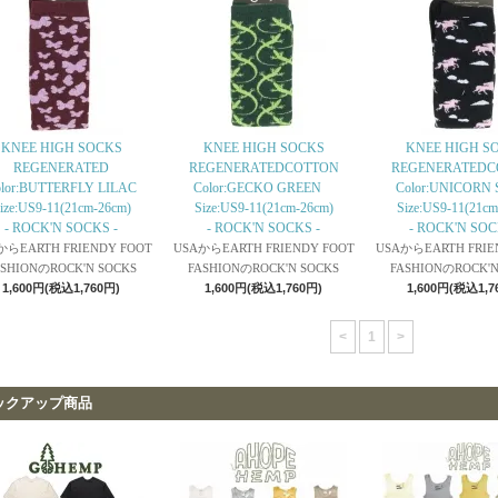
KNEE HIGH SOCKS
KNEE HIGH SOCKS
KNEE HIGH S
REGENERATED
REGENERATEDCOTTON
REGENERATEDC
lor:BUTTERFLY LILAC
Color:GECKO GREEN
Color:UNICOR
ize:US9-11(21cm-26cm)
Size:US9-11(21cm-26cm)
Size:US9-11(21cm
- ROCK'N SOCKS -
- ROCK'N SOCKS -
- ROCK'N SOC
からEARTH FRIENDY FOOT
USAからEARTH FRIENDY FOOT
USAからEARTH FRIE
ASHIONのROCK'N SOCKS
FASHIONのROCK'N SOCKS
FASHIONのROCK'N
1,600円(税込1,760円)
1,600円(税込1,760円)
1,600円(税込1,7
<
1
>
ックアップ商品