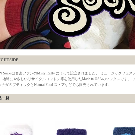
IGHTSIDE
k’N Socksは音楽ファンのMisty Reilly によって設立されました。 ミュージックフェ
。 地球にやさしいリサイクルコットン等を使用したMade in USAのソックスです
ナダのブティックとNatural Food ストアなどでも販売されています。
品一覧