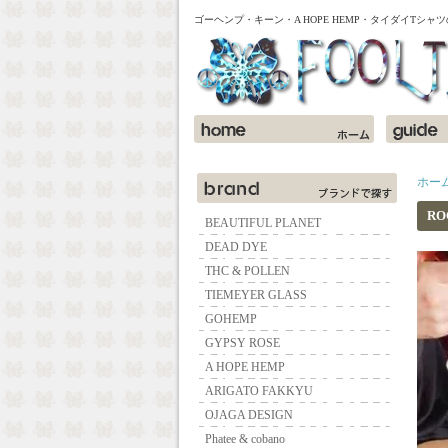
ゴーヘンプ・キーン・A HOPE HEMP・タイダイTシ
ホー
RO
BEAUTIFUL PLANET
DEAD DYE
THC & POLLEN
TIEMEYER GLASS
GOHEMP
GYPSY ROSE
A HOPE HEMP
ARIGATO FAKKYU
OJAGA DESIGN
Phatee & cobano