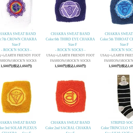
HAKRA SWEAT BAND
CHAKRA SWEAT BAND
CHAKRA SWEAT
or:7th CROWN CHAKRA
Color:6th THIRD EYE CHAKRA
Color:5th THROA
Size:F
Size:F
Size:F
- ROCK'N SOCKS -
- ROCK'N SOCKS -
- ROCK'N SOC
からEARTH FRIENDY FOOT
USAからEARTH FRIENDY FOOT
USAからEARTH FRIE
ASHIONのROCK'N SOCKS
FASHIONのROCK'N SOCKS
FASHIONのROCK'N
1,500円(税込1,650円)
1,500円(税込1,650円)
1,500円(税込1,6
HAKRA SWEAT BAND
CHAKRA SWEAT BAND
STRIPED SO
lor:3rd SOLAR PLEXUS
Color:2nd SACRAL CHAKRA
Color:TRINCULO 