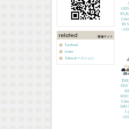
C85
8%,R
Colo
RS Si
- G
Facebook
twitter
Yahooオークション
【ME
NNY
SH
H/OC
Colo
ORS S
L (
- G