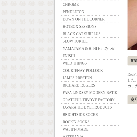
CHROME
PENDLETON
DOWN ON THE CORNER
HOTBOX SESSIONS
BLACK CAT SURPLUS
SLOW TURTLE
YAMATAMA & Hi Hi Hi - みつめ
ENISHI
BR
WILD THINGS
COURTENAY POLLOCK
Roc
JAMES PRESTON
した
RICHARD ROGERS
カ、カ
PAPA LINDSEY MODERN BATIK
商
GRATEFUL TIE-DYE FACTORY
JAVARA TIE-DYE PRODUCTS
BRIGHTSIDE SOCKS
ROCK'N SOCKS
WASH'N'MADE
ARTESANIA