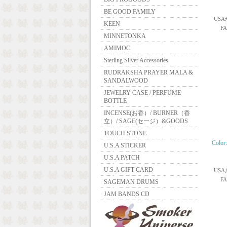
BE GOOD FAMILY
USA
KEEN
F
MINNETONKA
AMIMOC
Sterling Silver Accessories
RUDRAKSHA PRAYER MALA &
SANDALWOOD
JEWELRY CASE / PERFUME
BOTTLE
INCENSE(お香）/ BURNER（香
立）/ SAGE(セージ）&GOODS
TOUCH STONE
Color
U.S.A STICKER
U.S.A PATCH
U.S.A GIFT CARD
USA
F
SAGEMAN DRUMS
JAM BANDS CD