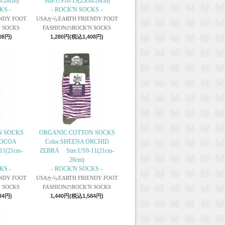
m-28cm)
Size:US10-13(25cm-28cm)
KS -
- ROCK'N SOCKS -
NDY FOOT
USAからEARTH FRIENDY FOOT
 SOCKS
FASHIONのROCK'N SOCKS
08円)
1,280円(税込1,408円)
N SOCKS
ORGANIC COTTON SOCKS
COCOA
Color:SHEENA ORCHID
1(21cm-
ZEBRA Size:US9-11(21cm-
26cm)
KS -
- ROCK'N SOCKS -
NDY FOOT
USAからEARTH FRIENDY FOOT
 SOCKS
FASHIONのROCK'N SOCKS
84円)
1,440円(税込1,584円)