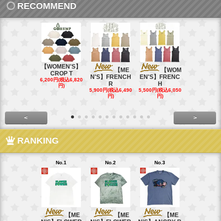
RECOMMEND
【WOMEN'S】
【ME
【WOM
【W
CROP T
N'S】FRENCH
EN'S】FRENC
EN'S】CAL
6,200円(税込6,820
R
H
15,400円(税込
円)
40円)
5,900円(税込6,490
5,500円(税込6,050
円)
円)
<
>
RANKING
No.1
No.2
No.3
No.4
【ME
【ME
【ME
【