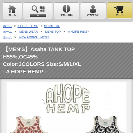
ホーム
>
A HOPE HEMP
>
MEN'S TOP
ホーム
>
MENS WEAR
>
MENS TOP
>
A HOPE HEMP
ホーム
>
NEW ARRIVAL MEN'S
【MEN'S】Asaha TANK TOP
H55%,OC45%
Color:3COLORS Size:S/M/L/XL
- A HOPE HEMP -