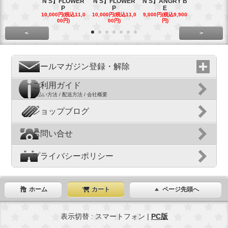
N'S】FLOWER
N'S】FLOWER
N'S】ANGRY B
N'S】ANGR
P
P
E
E
10,000円(税込11,0
10,000円(税込11,0
9,000円(税込9,900
9,000円(税込9
00円)
00円)
円)
円)
<
>
メールマガジン登録・解除
ご利用ガイド
支払い方法 / 配送方法 / 会社概要
ショップブログ
お問い合せ
プライバシーポリシー
ホーム
カート
ページ先頭へ
表示切替 : スマートフォン |
PC版