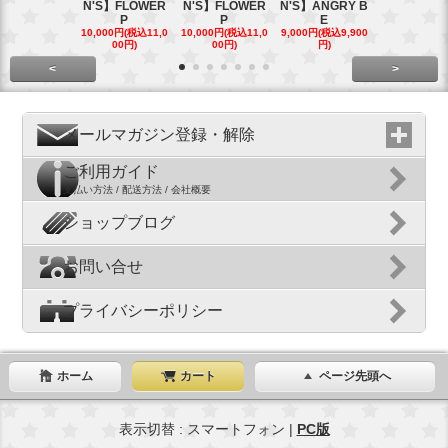
N'S】FLOWER
N'S】FLOWER
N'S】ANGRY B
N'S】ANGR
P
P
E
E
10,000円(税込11,0
10,000円(税込11,0
9,000円(税込9,900
9,000円(税込9
00円)
00円)
円)
円)
<
>
メールマガジン登録・解除
ご利用ガイド
支払い方法 / 配送方法 / 会社概要
ショップブログ
お問い合せ
プライバシーポリシー
ホーム
カート
ページ先頭へ
表示切替 : スマートフォン |
PC版