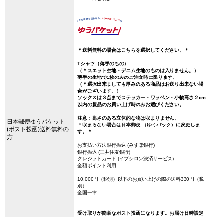
-----
＊送料無料の場合はこちらを選択してください。＊
Tシャツ（薄手のもの）
（＊スエット生地・デニム生地のものは入りません。）
薄手の生地で1枚のみのご注文時に限ります。
（＊選択出来ましても厚みのある商品はお送り出来ない場
合がございます。）
ソックスは３点までステッカー・ワッペン・小物高さ２cm
以内の製品のお買い上げ時のみお選びください。
注意：高さのある立体的な物は収まりません。
日本郵便ゆうパケット
＊収まらない場合は日本郵便 （ゆうパック）に変更しま
(ポスト投函)送料無料の
す。＊
方
お支払い方法銀行振込 (みずほ銀行)
銀行振込 (三井住友銀行)
クレジットカード (イプシロン決済サービス)
全額ポイント利用
10,000円（税別）以下のお買い上げの際の送料330円（税
別）
全国一律
-----
受け取りが簡単なポスト投函になります。お届け日時設定