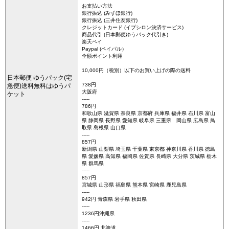
お支払い方法
銀行振込 (みずほ銀行)
銀行振込 (三井住友銀行)
クレジットカード (イプシロン決済サービス)
商品代引 (日本郵便ゆうパック代引き)
楽天ペイ
Paypal (ペイパル）
全額ポイント利用
10,000円（税別）以下のお買い上げの際の送料
日本郵便 ゆうパック(宅
738円
急便)送料無料はゆうパ
大阪府
ケット
-----
786円
和歌山県 滋賀県 奈良県 京都府 兵庫県 福井県 石川県 富山
県 静岡県 長野県 愛知県 岐阜県 三重県 岡山県 広島県 鳥
取県 島根県 山口県
-----
857円
新潟県 山梨県 埼玉県 千葉県 東京都 神奈川県 香川県 徳島
県 愛媛県 高知県 福岡県 佐賀県 長崎県 大分県 茨城県 栃木
県 群馬県
-----
857円
宮城県 山形県 福島県 熊本県 宮崎県 鹿児島県
-----
942円 青森県 岩手県 秋田県
-----
1236円沖縄県
-----
1466円 北海道