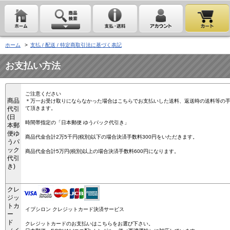
ホーム
>
支払 / 配送 / 特定商取引法に基づく表記
お支払い方法
ご注意ください
商品
＊万一お受け取りにならなかった場合はこちらでお支払いした送料、返送時の送料等の
代引
て頂きます。
(日
時間帯指定の「日本郵便 ゆうパック代引き」
本郵
便ゆ
商品代金合計2万5千円(税別)以下の場合決済手数料300円をいただきます。
うパ
ック
商品代金合計5万円(税別)以上の場合決済手数料600円になります。
代引
き)
クレ
ジッ
トカ
イプシロン クレジットカード決済サービス
ー
ド
クレジットカードのお支払いはこちらをお選び下さい。