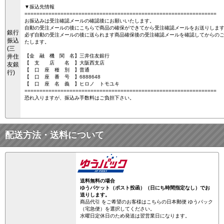
▼振込先情報
================================================================
お振込みは受注確認メールの確認後にお願いいたします。
自動の受注メールの後にこちらで商品の確保ができてから受注確認メールをお送りしま
銀行
必ず自動の受注メールの後に送られます商品確保後の受注確認メールを確認してからの
振込
たします。
(三
井住
【金 融 機 関 名】三井住友銀行
【 支 店 名 】大阪西支店
友銀
【 口 座 種 別 】普通
行)
【 口 座 番 号 】6888648
【 口 座 名 義 】ヒロノ トモユキ
================================================================
恐れ入りますが、振込み手数料はご負担下さい。
配送方法・送料について
送料無料の場合
ゆうパケット（ポスト投函）（日にち時間指定なし）でお
送りします。
商品代引 をご希望のお客様はこちらの日本郵便 ゆうパック
（宅急便）を選択してください。
水曜日定休日のため発送は翌営業日になります。