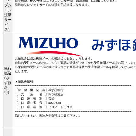
（イ
日本郵便、ECOHAI (エコ配) カンガルー便（西濃運輸）に対応しています。
プシ
発送はクレジットカードの決済お手続き後になります。
ロン
決済
サー
ビ
ス）
お振込みは受注確認メールの確認後にお願いいたします。
自動の受注メールの後にこちらで商品の確保ができてから受注確認メールをお送りしま
必ず自動の受注メールの後に送られます商品確保後の受注確認メールを確認してからの
銀行
たします。
振込
(み
▼振込先情報
ずほ
================================================================
銀
【金 融 機 関 名】みずほ銀行
行)
【 支 店 名 】四ツ橋支店
【 口 座 種 別 】普通
【 口 座 番 号 】8030638
【 口 座 名 義 】ヒロノ トモユキ
================================================================
恐れ入りますが、振込み手数料はご負担下さい。