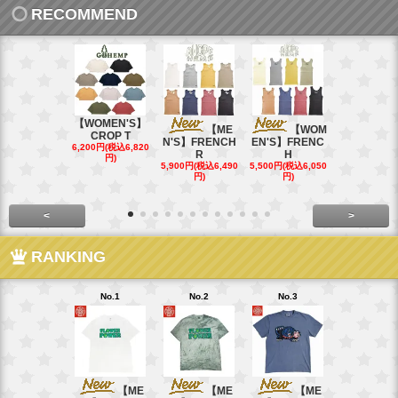
RECOMMEND
【WOMEN'S】
【ME
【WOM
【W
CROP T
N'S】FRENCH
EN'S】FRENC
EN'S】CAL
6,200円(税込6,820
R
H
15,400円(税込
円)
40円)
5,900円(税込6,490
5,500円(税込6,050
円)
円)
<
>
RANKING
No.1
No.2
No.3
No.4
【ME
【ME
【ME
【