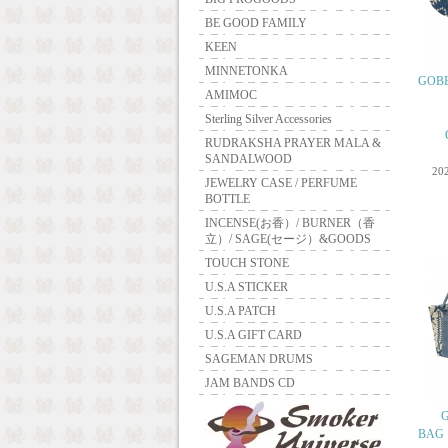
BE GOOD FAMILY
KEEN
MINNETONKA
GOB
AMIMOC
Sterling Silver Accessories
RUDRAKSHA PRAYER MALA &
SANDALWOOD
20
JEWELRY CASE / PERFUME
BOTTLE
INCENSE(お香）/ BURNER（香
立）/ SAGE(セージ）&GOODS
TOUCH STONE
U.S.A STICKER
U.S.A PATCH
U.S.A GIFT CARD
SAGEMAN DRUMS
JAM BANDS CD
G
BA