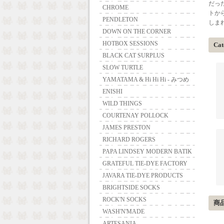
だっ
CHROME
トか
PENDLETON
しま
DOWN ON THE CORNER
HOTBOX SESSIONS
Cat
BLACK CAT SURPLUS
SLOW TURTLE
YAMATAMA & Hi Hi Hi - みつめ
ENISHI
WILD THINGS
COURTENAY POLLOCK
JAMES PRESTON
RICHARD ROGERS
PAPA LINDSEY MODERN BATIK
GRATEFUL TIE-DYE FACTORY
JAVARA TIE-DYE PRODUCTS
BRIGHTSIDE SOCKS
ROCK'N SOCKS
商
WASH'N'MADE
ARTESANIA