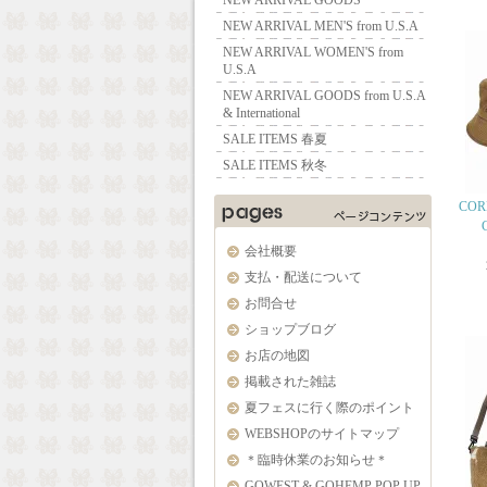
NEW ARRIVAL GOODS
NEW ARRIVAL MEN'S from U.S.A
NEW ARRIVAL WOMEN'S from
U.S.A
NEW ARRIVAL GOODS from U.S.A
& International
SALE ITEMS 春夏
SALE ITEMS 秋冬
COR
会社概要
支払・配送について
お問合せ
ショップブログ
お店の地図
掲載された雑誌
夏フェスに行く際のポイント
WEBSHOPのサイトマップ
＊臨時休業のお知らせ＊
GOWEST & GOHEMP POP UP