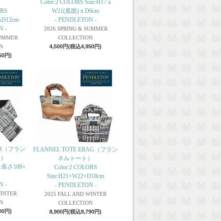
Color:2 COLORS Size:H17 x
ORS
W21(底面) x D6cm
xD12cm
- PENDLETON -
N -
2026 SPRING & SUMMER
SUMMER
COLLECTION
N
4,500円(税込4,950円)
50円)
LER（フラン
FLANNEL TOTE EBAG（フラン
ー）
ネルトート）
ze:長さ100×
Color:2 COLORS
Size:H21×W22×D18cm
N -
- PENDLETON -
WINTER
2025 FALL AND WINTER
N
COLLECTION
00円)
8,900円(税込9,790円)