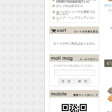
STORE "Volume Up" at the FOOL THE HERMIT
BOA
おしゃれは足元から
ョル
キーンのシューズを通販でお
探しなら
ヘンプ・ヘンプウェアについ
て
2
カートの中に商品はありません
ピ
メールアドレスを入力してください。