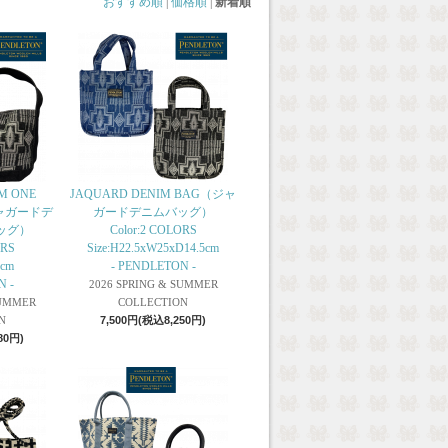
おすすめ順
|
価格順
|
新着順
M ONE
JAQUARD DENIM BAG（ジャ
ジャガードデ
ガードデニムバッグ）
ッグ）
Color:2 COLORS
ORS
Size:H22.5xW25xD14.5cm
9cm
- PENDLETON -
N -
2026 SPRING & SUMMER
SUMMER
COLLECTION
N
7,500円(税込8,250円)
80円)