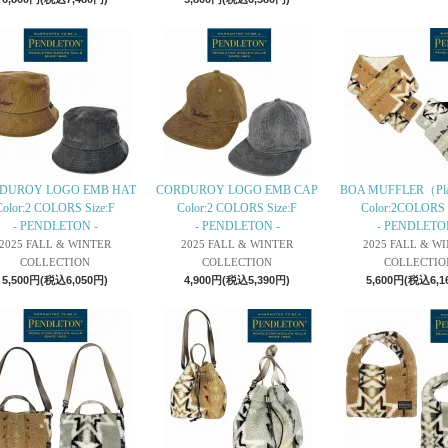
DUROY LOGO EMB HAT
CORDUROY LOGO EMB CAP
BOA MUFFLER（Plai
Color:2 COLORS Size:F
Color:2 COLORS Size:F
Color:2COLORS 
- PENDLETON -
- PENDLETON -
- PENDLETO
2025 FALL & WINTER
2025 FALL & WINTER
2025 FALL & W
COLLECTION
COLLECTION
COLLECTIO
5,500円(税込6,050円)
4,900円(税込5,390円)
5,600円(税込6,1