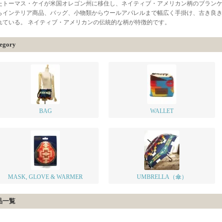
たトーマス・ケイが米国オレゴン州に移住し、ネイティブ・アメリカン柄のブランケ
らインテリア商品、バッグ、小物類からウールアパレルまで幅広く手掛け、古き良
れている。 ネイティブ・アメリカンの伝統的な柄が特徴的です。
egory
BAG
WALLET
MASK, GLOVE & WARMER
UMBRELLA（傘）
品一覧