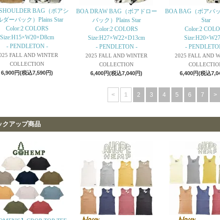
 SHOULDER BAG（ボアシ
BOA DRAW BAG（ボアドロー
BOA BAG（ボアバック
ダーバック）Plains Star
バック）Plains Star
Star
Color:2 COLORS
Color:2 COLORS
Color:2 COL
Size:H15×W20×D8cm
Size:H27×W22×D13cm
Size:H20×W2
- PENDLETON -
- PENDLETON -
- PENDLETO
025 FALL AND WINTER
2025 FALL AND WINTER
2025 FALL AND 
COLLECTION
COLLECTION
COLLECTIO
6,900円(税込7,590円)
6,400円(税込7,040円)
6,400円(税込7,0
<
1
2
3
4
5
6
7
>
ックアップ商品