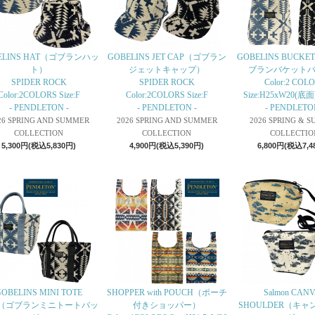
ELINS HAT（ゴブランハッ
GOBELINS JET CAP（ゴブラン
GOBELINS BUCKE
ト）
ジェットキャップ）
ブランバケット
SPIDER ROCK
SPIDER ROCK
Color:2 COL
Color:2COLORS Size:F
Color:2COLORS Size:F
Size:H25xW20(底面
- PENDLETON -
- PENDLETON -
- PENDLETO
26 SPRING AND SUMMER
2026 SPRING AND SUMMER
2026 SPRING & 
COLLECTION
COLLECTION
COLLECTIO
5,300円(税込5,830円)
4,900円(税込5,390円)
6,800円(税込7,4
OBELINS MINI TOTE
SHOPPER with POUCH（ポーチ
Salmon CAN
G（ゴブランミニトートバッ
付きショッパー）
SHOULDER（キ