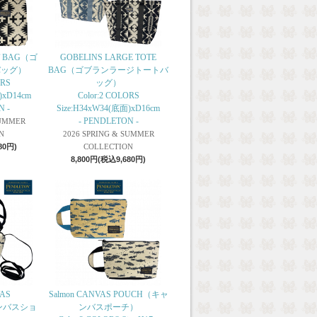
T BAG（ゴ
GOBELINS LARGE TOTE
バッグ）
BAG（ゴブランラージトートバ
ORS
ッグ）
)xD14cm
Color:2 COLORS
N -
Size:H34xW34(底面)xD16cm
- PENDLETON -
SUMMER
N
2026 SPRING & SUMMER
80円)
COLLECTION
8,800円(税込9,680円)
VAS
Salmon CANVAS POUCH（キャ
ャンバスショ
ンバスポーチ）