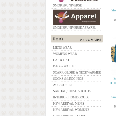
SMOKERUNIVERSE
Si
2
SMOKERUNIVERSE APPAREL
MENS WEAR
WOMENS WEAR
CAP & HAT
BAG & WALLET
SCARF, GLOBE & NECKWARMER
S
SOCKS & LEGGINGS
TO
ACCESORIES
SANDAL,SHOSE & BOOTS
Si
INTERIOR HOME GOODS
NEW ARRIVAL MEN'S
2
NEW ARRIVAL WOMEN'S