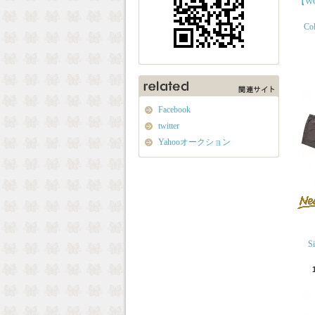
【WO
Col
Facebook
twitter
Yahooオークション
S