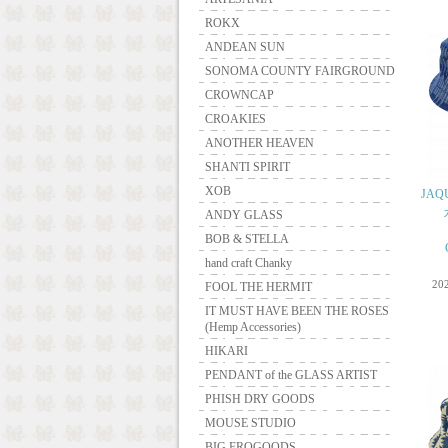
ROKX
ANDEAN SUN
SONOMA COUNTY FAIRGROUND
CROWNCAP
CROAKIES
ANOTHER HEAVEN
SHANTI SPIRIT
XOB
JAQ
ANDY GLASS
BOB & STELLA
hand craft Chanky
20
FOOL THE HERMIT
IT MUST HAVE BEEN THE ROSES
(Hemp Accessories)
HIKARI
PENDANT of the GLASS ARTIST
PHISH DRY GOODS
MOUSE STUDIO
BIG FROGOODS