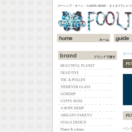
ゴーヘンプ・キーン・A HOPE HEMP・タイダイTシ
ホー
PE
BEAUTIFUL PLANET
DEAD DYE
THC & POLLEN
TIEMEYER GLASS
GOHEMP
GYPSY ROSE
A HOPE HEMP
ARIGATO FAKKYU
PE
OJAGA DESIGN
ペン
Phatee & cobano