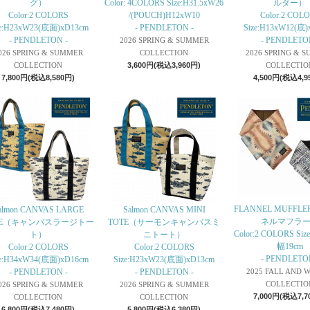
グ）
Color: 4COLORS Size:H31.5xW26
ルダー）
Color:2 COLORS
/(POUCH)H12xW10
Color:2 COL
ze:H23xW23(底面)xD13cm
- PENDLETON -
Size:H13xW12(底)
- PENDLETON -
- PENDLETO
2026 SPRING & SUMMER
026 SPRING & SUMMER
COLLECTION
2026 SPRING & 
COLLECTION
3,600円(税込3,960円)
COLLECTIO
7,800円(税込8,580円)
4,500円(税込4,9
FLANNEL MUFF
almon CANVAS LARGE
Salmon CANVAS MINI
ネルマフラ
TE（キャンバスラージトー
TOTE（サーモンキャンバスミ
Color:2 COLORS Si
ト）
ニトート）
幅19cm
Color:2 COLORS
Color:2 COLORS
- PENDLETO
ze:H34xW34(底面)xD16cm
Size:H23xW23(底面)xD13cm
- PENDLETON -
- PENDLETON -
2025 FALL AND 
COLLECTIO
026 SPRING & SUMMER
2026 SPRING & SUMMER
7,000円(税込7,7
COLLECTION
COLLECTION
6,800円(税込7,480円)
5,800円(税込6,380円)