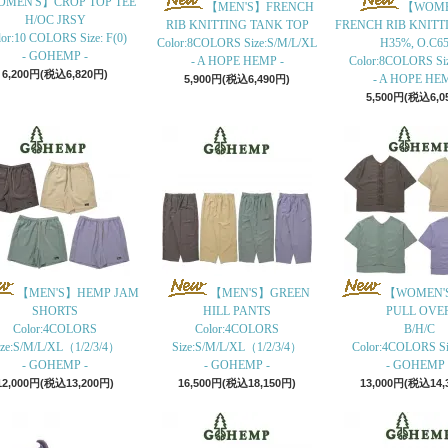
MEN'S】CROP TOP TEE
【MEN'S】FRENCH
【WOME
H/OC JRSY
RIB KNITTING TANK TOP
FRENCH RIB KNITT
or:10 COLORS Size: F(0)
Color:8COLORS Size:S/M/L/XL
H35%, O.C6
- GOHEMP -
- A HOPE HEMP -
Color:8COLORS Si
6,200円(税込6,820円)
- A HOPE HEM
5,900円(税込6,490円)
5,500円(税込6,0
【MEN'S】HEMP JAM
【MEN'S】GREEN
【WOMEN'
SHORTS
HILL PANTS
PULL OVE
Color:4COLORS
Color:4COLORS
B/H/C
ize:S/M/L/XL（1/2/3/4）
Size:S/M/L/XL（1/2/3/4）
Color:4COLORS Siz
- GOHEMP -
- GOHEMP -
- GOHEMP 
12,000円(税込13,200円)
16,500円(税込18,150円)
13,000円(税込14,