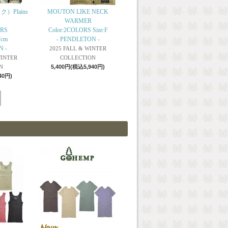
）Plains
MOUTON LIKE NECK
WARMER
ORS
Color:2COLORS Size:F
7cm
- PENDLETON -
N -
2025 FALL & WINTER
WINTER
COLLECTION
N
5,400円(税込5,940円)
40円)