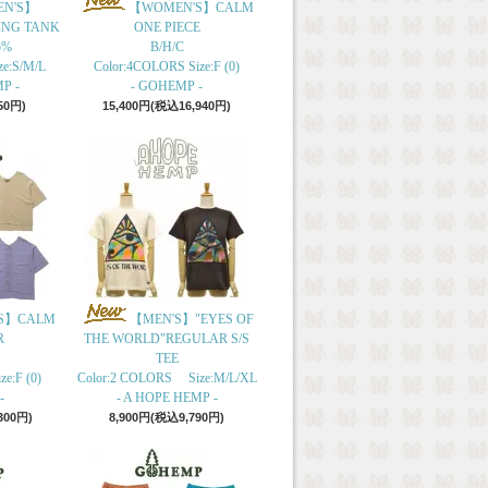
N'S】
【WOMEN'S】CALM
ING TANK
ONE PIECE
5%
B/H/C
ze:S/M/L
Color:4COLORS Size:F (0)
P -
- GOHEMP -
50円)
15,400円(税込16,940円)
S】CALM
【MEN'S】"EYES OF
R
THE WORLD"REGULAR S/S
TEE
e:F (0)
Color:2 COLORS Size:M/L/XL
-
- A HOPE HEMP -
300円)
8,900円(税込9,790円)