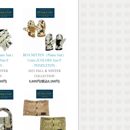
ns Star）
BOA MITTEN（Plains Star）
Size:F
Color:2COLORS Size:F
N -
- PENDLETON -
INTER
2025 FALL & WINTER
N
COLLECTION
60円)
5,600円(税込6,160円)