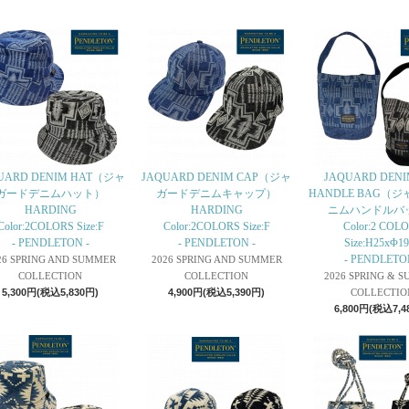
UARD DENIM HAT（ジャ
JAQUARD DENIM CAP（ジャ
JAQUARD DENI
ガードデニムハット）
ガードデニムキャップ）
HANDLE BAG（
HARDING
HARDING
ニムハンドルバ
Color:2COLORS Size:F
Color:2COLORS Size:F
Color:2 COL
- PENDLETON -
- PENDLETON -
Size:H25xΦ1
- PENDLETO
26 SPRING AND SUMMER
2026 SPRING AND SUMMER
COLLECTION
COLLECTION
2026 SPRING & 
5,300円(税込5,830円)
4,900円(税込5,390円)
COLLECTIO
6,800円(税込7,4