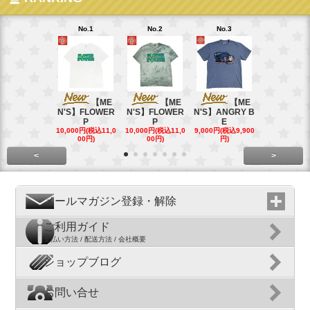
No.1
No.2
No.3
No.4
【ME
【ME
【ME
【
N'S】FLOWER
N'S】FLOWER
N'S】ANGRY B
N'S】ANGR
P
P
E
E
10,000円(税込11,0
10,000円(税込11,0
9,000円(税込9,900
9,000円(税込9
00円)
00円)
円)
円)
<
>
メールマガジン登録・解除
ご利用ガイド
支払い方法 / 配送方法 / 会社概要
ショップブログ
お問い合せ