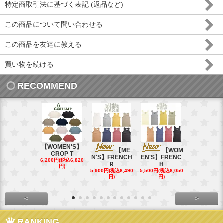
特定商取引法に基づく表記 (返品など)
この商品について問い合わせる
この商品を友達に教える
買い物を続ける
RECOMMEND
【WOMEN'S】
【ME
【WOM
【W
CROP T
N'S】FRENCH
EN'S】FRENC
EN'S】CAL
6,200円(税込6,820
R
H
15,400円(税込
円)
40円)
5,900円(税込6,490
5,500円(税込6,050
円)
円)
<
>
RANKING