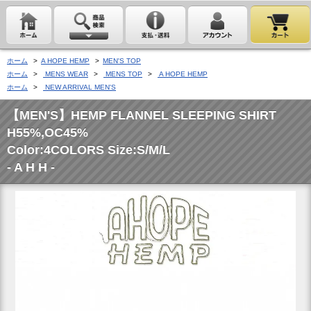
ホーム
>
A HOPE HEMP
>
MEN'S TOP
ホーム
>
MENS WEAR
>
MENS TOP
>
A HOPE HEMP
ホーム
>
NEW ARRIVAL MEN'S
【MEN'S】HEMP FLANNEL SLEEPING SHIRT
H55%,OC45%
Color:4COLORS Size:S/M/L
- A H H -