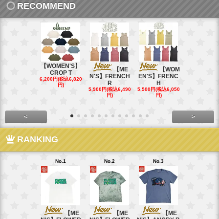
RECOMMEND
【WOMEN'S】
【ME
【WOM
【W
CROP T
N'S】FRENCH
EN'S】FRENC
EN'S】CAL
6,200円(税込6,820
R
H
15,400円(税込
円)
40円)
5,900円(税込6,490
5,500円(税込6,050
円)
円)
<
>
RANKING
No.1
No.2
No.3
No.4
【ME
【ME
【ME
【