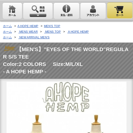
ホーム
>
A HOPE HEMP
>
MEN'S TOP
ホーム
>
MENS WEAR
>
MENS TOP
>
A HOPE HEMP
ホーム
>
NEW ARRIVAL MEN'S
【MEN'S】"EYES OF THE WORLD"REGULA
R S/S TEE
Color:2 COLORS Size:M/L/XL
- A HOPE HEMP -