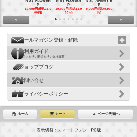
N'S】FLOWER
N'S】FLOWER
N'S】ANGRY B
N'S】ANGR
P
P
E
E
10,000円(税込11,0
10,000円(税込11,0
9,000円(税込9,900
9,000円(税込9
00円)
00円)
円)
円)
<
>
メールマガジン登録・解除
ご利用ガイド
支払い方法 / 配送方法 / 会社概要
ショップブログ
お問い合せ
プライバシーポリシー
ホーム
カート
ページ先頭へ
表示切替 : スマートフォン |
PC版