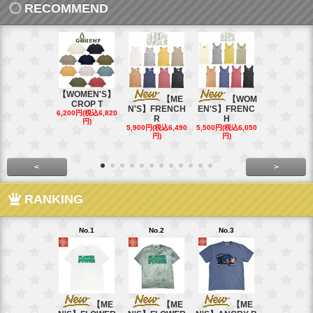
RECOMMEND
【WOMEN'S】
【ME
【WOM
【W
CROP T
N'S】FRENCH
EN'S】FRENC
EN'S】CAL
6,200円(税込6,820
R
H
15,400円(税込
円)
40円)
5,900円(税込6,490
5,500円(税込6,050
円)
円)
<
>
RANKING
No.1
No.2
No.3
No.4
【ME
【ME
【ME
【