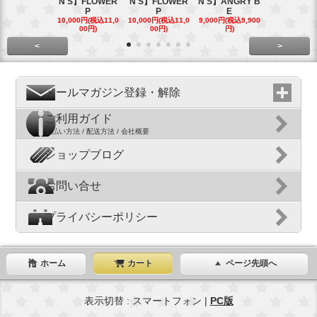
N'S】FLOWER
N'S】FLOWER
N'S】ANGRY B
N'S】ANGR
P
P
E
E
10,000円(税込11,0
10,000円(税込11,0
9,000円(税込9,900
9,000円(税込9
00円)
00円)
円)
円)
<
>
メールマガジン登録・解除
ご利用ガイド
支払い方法 / 配送方法 / 会社概要
ショップブログ
お問い合せ
プライバシーポリシー
ホーム
カート
ページ先頭へ
表示切替 : スマートフォン |
PC版