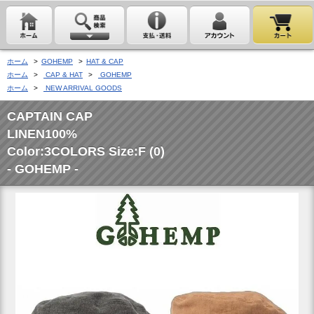
ホーム
>
GOHEMP
>
HAT & CAP
ホーム
>
CAP & HAT
>
GOHEMP
ホーム
>
NEW ARRIVAL GOODS
CAPTAIN CAP
LINEN100%
Color:3COLORS Size:F (0)
- GOHEMP -