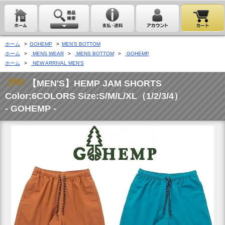
ホーム
>
GOHEMP
>
MEN'S BOTTOM
ホーム
>
MENS WEAR
>
MENS BOTTOM
>
GOHEMP
ホーム
>
NEW ARRIVAL MEN'S
【MEN'S】HEMP JAM SHORTS
Color:6COLORS Size:S/M/L/XL（1/2/3/4）
- GOHEMP -