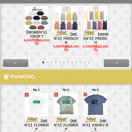
【WOMEN'S】
【ME
【WOM
【W
CROP T
N'S】FRENCH
EN'S】FRENC
EN'S】CAL
6,200円(税込6,820
R
H
15,400円(税込
円)
40円)
5,900円(税込6,490
5,500円(税込6,050
円)
円)
<
>
RANKING
No.1
No.2
No.3
No.4
【ME
【ME
【ME
【
N'S】FLOWER
N'S】FLOWER
N'S】ANGRY B
N'S】ANGR
P
P
E
E