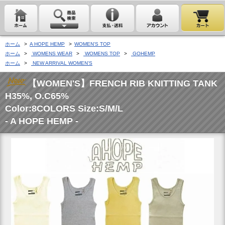
ホーム
>
A HOPE HEMP
>
WOMEN'S TOP
ホーム
>
WOMENS WEAR
>
WOMENS TOP
>
GOHEMP
ホーム
>
NEW ARRIVAL WOMEN'S
【WOMEN'S】FRENCH RIB KNITTING TANK
H35%, O.C65%
Color:8COLORS Size:S/M/L
- A HOPE HEMP -