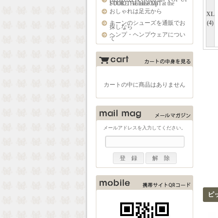
STORE "Volume Up" at the FOOL THE HERMIT
おしゃれは足元から
XL
(4)
キーンのシューズを通販でお
探しなら
ヘンプ・ヘンプウェアについ
て
カートの中に商品はありません
メールアドレスを入力してください。
ピ