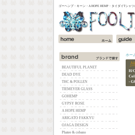
ゴーヘンプ・キーン・A HOPE HEMP・タイダイTシ
ホー
BEAUTIFUL PLANET
H/
DEAD DYE
Col
- 
THC & POLLEN
TIEMEYER GLASS
GOHEMP
GYPSY ROSE
A HOPE HEMP
ARIGATO FAKKYU
OJAGA DESIGN
Phatee & cobano