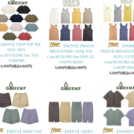
MEN'S】CROP TOP TEE
【MEN'S】FRENCH
【WOME
H/OC JRSY
RIB KNITTING TANK TOP
FRENCH RIB KNITT
or:10 COLORS Size: F(0)
Color:8COLORS Size:S/M/L/XL
H35%, O.C6
- GOHEMP -
- A HOPE HEMP -
Color:8COLORS Si
6,200円(税込6,820円)
- A HOPE HEM
5,900円(税込6,490円)
5,500円(税込6,0
【MEN'S】HEMP JAM
【MEN'S】GREEN
【WOMEN'