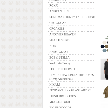
ROKX
ANDEAN SUN
SONOMA COUNTY FAIRGROUND
CROWNCAP
CROAKIES
ANOTHER HEAVEN
SHANTI SPIRIT
XOB
ANDY GLASS
BOB & STELLA
hand craft Chanky
FOOL THE HERMIT
IT MUST HAVE BEEN THE ROSES
(Hemp Accessories)
HIKARI
PENDANT of the GLASS ARTIST
PHISH DRY GOODS
MOUSE STUDIO
BIG FROGOODS