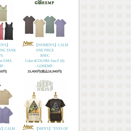
N'S】
【WOMEN'S】CALM
ING TANK
ONE PIECE
5%
B/H/C
ze:S/M/L
Color:4COLORS Size:F (0)
P -
- GOHEMP -
50円)
15,400円(税込16,940円)
S】CALM
【MEN'S】"EYES OF