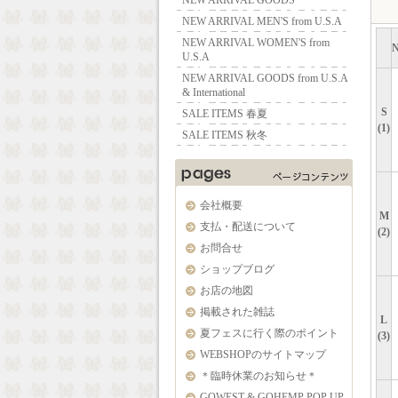
NEW ARRIVAL GOODS
NEW ARRIVAL MEN'S from U.S.A
NEW ARRIVAL WOMEN'S from
U.S.A
NEW ARRIVAL GOODS from U.S.A
& International
S
SALE ITEMS 春夏
(1)
SALE ITEMS 秋冬
会社概要
M
支払・配送について
(2)
お問合せ
ショップブログ
お店の地図
掲載された雑誌
L
夏フェスに行く際のポイント
(3)
WEBSHOPのサイトマップ
＊臨時休業のお知らせ＊
GOWEST & GOHEMP POP UP