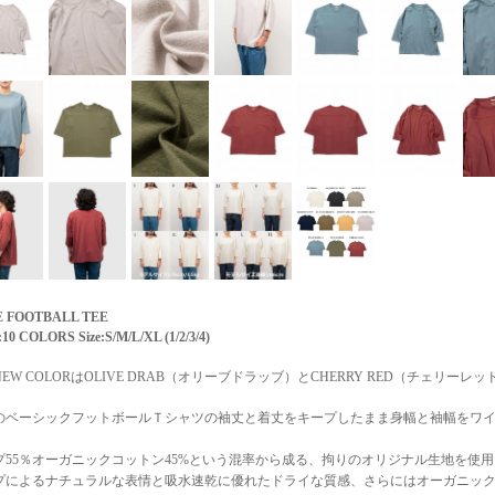
 FOOTBALL TEE
:10 COLORS Size:S/M/L/XL (1/2/3/4)
6NEW COLORはOLIVE DRAB（オリーブドラッブ）とCHERRY RED（チェリーレ
のベーシックフットボールＴシャツの袖丈と着丈をキープしたまま身幅と袖幅をワ
プ55％オーガニックコットン45%という混率から成る、拘りのオリジナル生地を使
プによるナチュラルな表情と吸水速乾に優れたドライな質感、さらにはオーガニッ