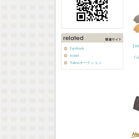
【WO
Facebook
twitter
Col
Yahooオークション