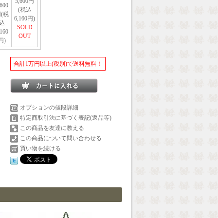
5,600円
,600
(税込
(税
6,160円)
込
SOLD
,160
OUT
円)
合計1万円以上(税別)で送料無料！
オプションの値段詳細
特定商取引法に基づく表記(返品等)
この商品を友達に教える
この商品について問い合わせる
買い物を続ける