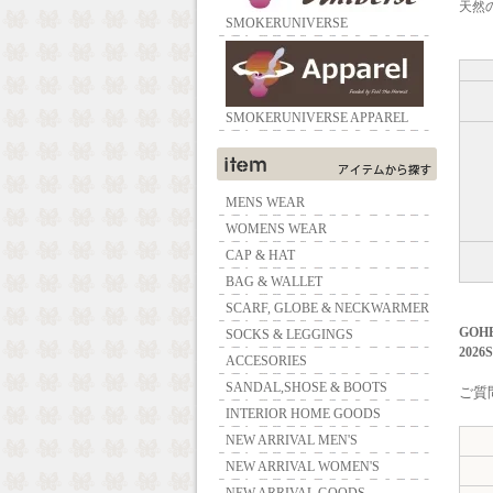
天然
SMOKERUNIVERSE
SMOKERUNIVERSE APPAREL
MENS WEAR
WOMENS WEAR
CAP & HAT
BAG & WALLET
SCARF, GLOBE & NECKWARMER
GOHE
SOCKS & LEGGINGS
2026
ACCESORIES
SANDAL,SHOSE & BOOTS
ご質問
INTERIOR HOME GOODS
NEW ARRIVAL MEN'S
NEW ARRIVAL WOMEN'S