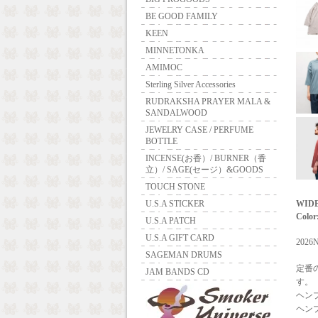
BE GOOD FAMILY
KEEN
MINNETONKA
AMIMOC
Sterling Silver Accessories
RUDRAKSHA PRAYER MALA &
SANDALWOOD
JEWELRY CASE / PERFUME
BOTTLE
INCENSE(お香）/ BURNER（香
立）/ SAGE(セージ）&GOODS
TOUCH STONE
WIDE
U.S.A STICKER
Color
U.S.A PATCH
U.S.A GIFT CARD
202
SAGEMAN DRUMS
定番
JAM BANDS CD
す。
ヘン
ヘン