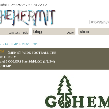
ャツの通販 ｜ フールザハーミットウェブストア
ム
>
GOHEMP
>
MEN'S TOPS
【MEN'S】WIDE FOOTBALL TEE
OC JERSEY
or:10 COLORS Size:S/M/L/XL (1/2/3/4)
GOHEMP -