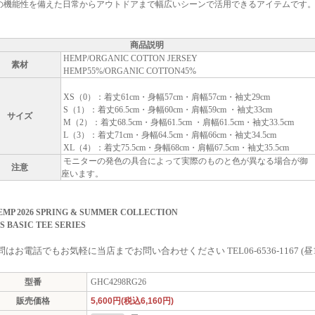
の機能性を備えた日常からアウトドアまで幅広いシーンで活用できるアイテムです
商品説明
HEMP/ORGANIC COTTON JERSEY
素材
HEMP55%/ORGANIC COTTON45%
XS（0）：着丈61cm・身幅57cm・肩幅57cm・袖丈29cm
S（1）：着丈66.5cm・身幅60cm・肩幅59cm ・袖丈33cm
サイズ
M（2）：着丈68.5cm・身幅61.5cm ・肩幅61.5cm・袖丈33.5cm
L（3）：着丈71cm・身幅64.5cm・肩幅66cm・袖丈34.5cm
XL（4）：着丈75.5cm・身幅68cm・肩幅67.5cm・袖丈35.5cm
モニターの発色の具合によって実際のものと色が異なる場合が御
注意
座います。
MP 2026 SPRING & SUMMER COLLECTION
SS BASIC TEE SERIES
はお電話でもお気軽に当店までお問い合わせください TEL06-6536-1167 (昼
型番
GHC4298RG26
販売価格
5,600円(税込6,160円)