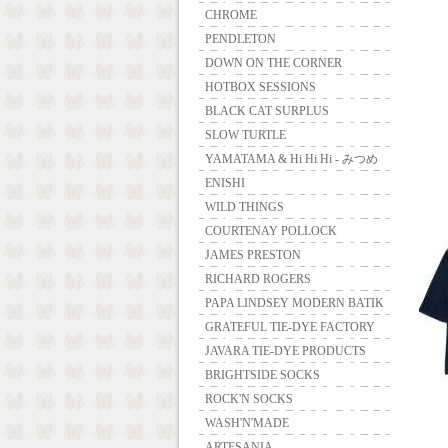
CHROME
PENDLETON
DOWN ON THE CORNER
HOTBOX SESSIONS
BLACK CAT SURPLUS
SLOW TURTLE
YAMATAMA & Hi Hi Hi - みつめ
ENISHI
WILD THINGS
COURTENAY POLLOCK
JAMES PRESTON
RICHARD ROGERS
PAPA LINDSEY MODERN BATIK
GRATEFUL TIE-DYE FACTORY
JAVARA TIE-DYE PRODUCTS
BRIGHTSIDE SOCKS
ROCK'N SOCKS
WASH'N'MADE
ARTESANIA