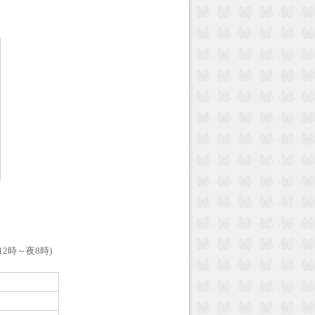
。
12時～夜8時)