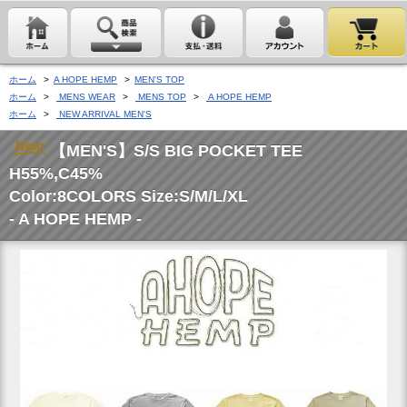
ホーム
>
A HOPE HEMP
>
MEN'S TOP
ホーム
>
MENS WEAR
>
MENS TOP
>
A HOPE HEMP
ホーム
>
NEW ARRIVAL MEN'S
【MEN'S】S/S BIG POCKET TEE
H55%,C45%
Color:8COLORS Size:S/M/L/XL
- A HOPE HEMP -