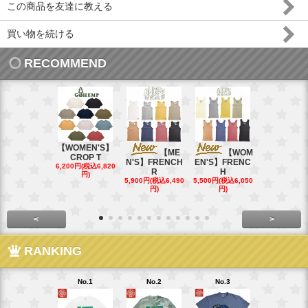
この商品を友達に教える
買い物を続ける
RECOMMEND
【WOMEN'S】
【ME
【WOM
【W
CROP T
N'S】FRENCH
EN'S】FRENC
EN'S】CAL
6,200円(税込6,820
R
H
15,400円(税込
円)
40円)
5,900円(税込6,490
5,500円(税込6,050
円)
円)
<
>
RANKING
No.1
No.2
No.3
No.4