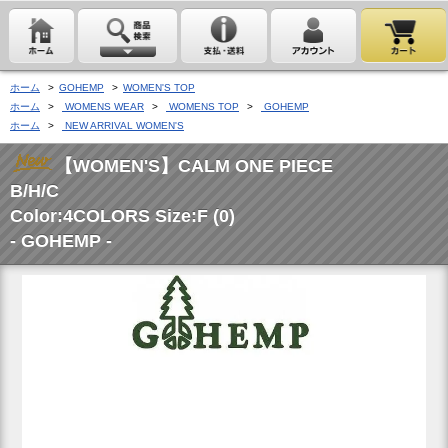
ホーム
>
GOHEMP
>
WOMEN'S TOP
ホーム
>
WOMENS WEAR
>
WOMENS TOP
>
GOHEMP
ホーム
>
NEW ARRIVAL WOMEN'S
【WOMEN'S】CALM ONE PIECE
B/H/C
Color:4COLORS Size:F (0)
- GOHEMP -