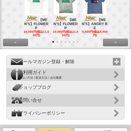
【ME
【ME
【ME
【
N'S】FLOWER
N'S】FLOWER
N'S】ANGRY B
N'S】ANGR
P
P
E
E
10,000円(税込11,0
10,000円(税込11,0
9,000円(税込9,900
9,000円(税込9
00円)
00円)
円)
円)
<
>
メールマガジン登録・解除
ご利用ガイド
支払い方法 / 配送方法 / 会社概要
ショップブログ
お問い合せ
プライバシーポリシー