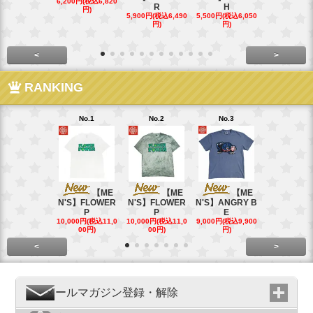
6,200円(税込6,820
R
H
15,400円(税込
円)
40円)
5,900円(税込6,490
5,500円(税込6,050
円)
円)
<
>
RANKING
No.1
No.2
No.3
No.4
【ME
【ME
【ME
【
N'S】FLOWER
N'S】FLOWER
N'S】ANGRY B
N'S】ANGR
P
P
E
E
10,000円(税込11,0
10,000円(税込11,0
9,000円(税込9,900
9,000円(税込9
00円)
00円)
円)
円)
<
>
メールマガジン登録・解除