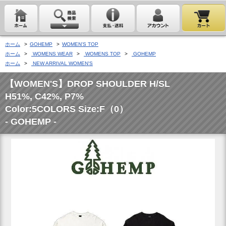
ホーム
>
GOHEMP
>
WOMEN'S TOP
ホーム
>
WOMENS WEAR
>
WOMENS TOP
>
GOHEMP
ホーム
>
NEW ARRIVAL WOMEN'S
【WOMEN'S】DROP SHOULDER H/SL
H51%, C42%, P7%
Color:5COLORS Size:F（0）
- GOHEMP -