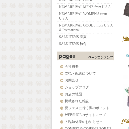
NEW ARRIVAL GOODS
NEW ARRIVAL MEN'S from U.S.A
NEW ARRIVAL WOMEN'S from
U.S.A
NEW ARRIVAL GOODS from U.S.A
& International
SALE ITEMS 春夏
SALE ITEMS 秋冬
S
会社概要
支払・配送について
お問合せ
ショップブログ
お店の地図
掲載された雑誌
夏フェスに行く際のポイント
WEBSHOPのサイトマップ
＊臨時休業のお知らせ＊
GOWEST & GOHEMP POP UP