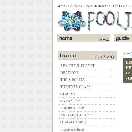
ゴーヘンプ・キーン・A HOPE HEMP・タイダイTシ
ホー
LI
BEAUTIFUL PLANET
HE
DEAD DYE
Col
- 
THC & POLLEN
TIEMEYER GLASS
GOHEMP
GYPSY ROSE
A HOPE HEMP
ARIGATO FAKKYU
OJAGA DESIGN
Phatee & cobano