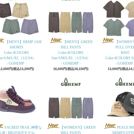
【MEN'S】HEMP JAM
【MEN'S】GREEN
【WOMEN'
SHORTS
HILL PANTS
PULL OVE
Color:4COLORS
Color:4COLORS
B/H/C
ize:S/M/L/XL（1/2/3/4）
Size:S/M/L/XL（1/2/3/4）
Color:4COLORS Siz
- GOHEMP -
- GOHEMP -
- GOHEMP 
12,000円(税込13,200円)
16,500円(税込18,150円)
13,000円(税込14,
SACRED TRAIL:神聖な
【WOMEN'S】GREEN
PEACE M
る道 / BIGFOOTモデル
HILL PANTS
HEMP/COTT