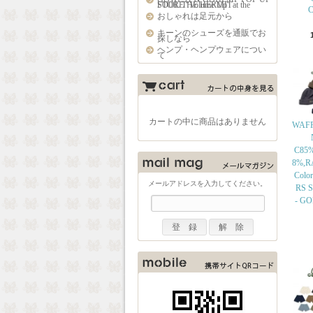
STORE "Volume Up" at the FOOL THE HERMIT
C
おしゃれは足元から
キーンのシューズを通販でお
探しなら
ヘンプ・ヘンプウェアについ
て
カートの中に商品はありません
WAFF
C85
8%,R
Colo
メールアドレスを入力してください。
RS Si
- G