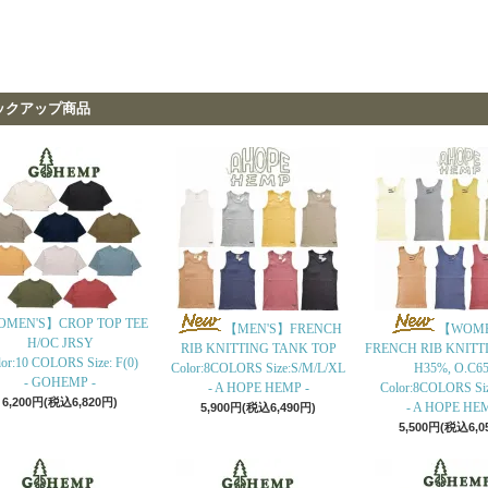
ックアップ商品
MEN'S】CROP TOP TEE
【MEN'S】FRENCH
【WOME
H/OC JRSY
RIB KNITTING TANK TOP
FRENCH RIB KNITT
or:10 COLORS Size: F(0)
Color:8COLORS Size:S/M/L/XL
H35%, O.C6
- GOHEMP -
- A HOPE HEMP -
Color:8COLORS Si
6,200円(税込6,820円)
- A HOPE HEM
5,900円(税込6,490円)
5,500円(税込6,0