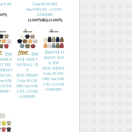
e:F (0)
Color:6COLORS
-
Size:S/M/L/XL（1/2/3/4）
- GOHEMP -
00円)
12,000円(税込13,200円)
【MEN'S】FI
【ME
【ME
NEDAY TAN
WIDE P
N'S】WIDE F
K TOP
ET TEE
OOTBALL TE
H/OC JERSEY
 JERSEY
E
Color:10 COL
:10 COL
H/OC JERSEY
ORS Size:S/M/
ize:S/M/
Color:10 COL
L/XL (1/2/3/4)
1/2/3/4)
ORS Size:S/M/
- GOHEMP -
HEMP -
L/XL (1/2/3/4)
- GOHEMP -