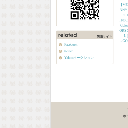
【ME
NNY
SH
H/OC
Colo
ORS S
L (
- G
Facebook
twitter
Yahooオークション
ホ