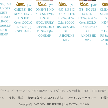
N'S】SU
【W
【W
【ME
【ME
 UNDER
OMEN'S】HO
OMEN'S】HO
N'S】S/S BIG
N'S】NO SLE
OMEN
ORTS
NEY SLEEVE-
NEY SLEEVE-
POCKET TEE
EVE TEE
SIC R
 JERSEY
LES TEE
LES OP
H55%,C45%
H35%,O.C65%
S
r:10 COL
Color:10COLO
H/OC JERSEY
Color:8COLO
Color:8COLO
H35%
ize:S/M/
RS Size:F (0)
Color:10COLO
RS Size:S/M/L/
RS Size:S/M/L/
1/2/3)
- GOHEMP -
RS Size:F (0)
XL
XL
Colo
OHEMP -
- GOHEMP -
- A HOPE HE
- A HOPE HE
RS Si
MP -
MP -
- A 
M
ゴーヘンプ・キーン・A HOPE HEMP・タイダイTシャツの通販｜FOOL THE HERMI
ーム
支払・配送
特定商取引法に基づく表記
プライバシーポリシー
お問
Copyright(C)・2025 FOOL THE HERMIT｜タイダイTシャツの通販