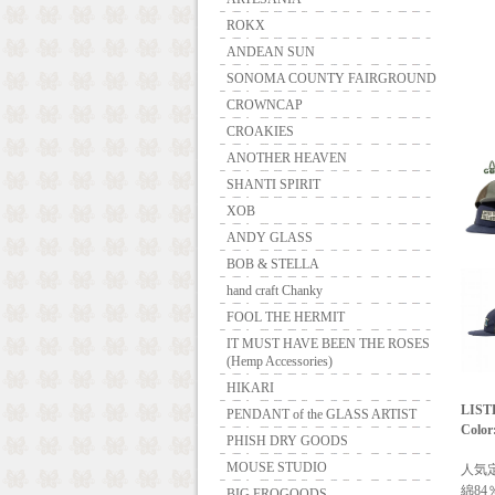
ROKX
ANDEAN SUN
SONOMA COUNTY FAIRGROUND
CROWNCAP
CROAKIES
ANOTHER HEAVEN
SHANTI SPIRIT
XOB
ANDY GLASS
BOB & STELLA
hand craft Chanky
FOOL THE HERMIT
IT MUST HAVE BEEN THE ROSES
(Hemp Accessories)
HIKARI
LIST
PENDANT of the GLASS ARTIST
Color
PHISH DRY GOODS
MOUSE STUDIO
人気
綿8
BIG FROGOODS