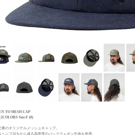
EN TO MESH CAP
:2COLORS Size:F (0)
定番のオリジナルメッシュキャップ。
4％ヘンプ16％から成る高密度のバックウェポン生地を使用。