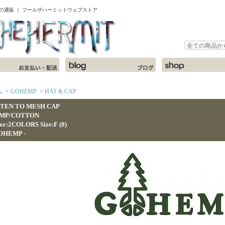
ャツの通販 ｜ フールザハーミットウェブストア
ム
>
GOHEMP
>
HAT & CAP
STEN TO MESH CAP
MP/COTTON
or:2COLORS Size:F (0)
GOHEMP -