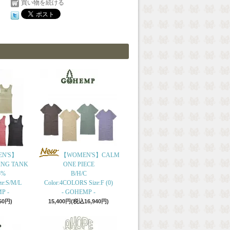
買い物を続ける
N'S】
【WOMEN'S】CALM
ING TANK
ONE PIECE
5%
B/H/C
ze:S/M/L
Color:4COLORS Size:F (0)
P -
- GOHEMP -
50円)
15,400円(税込16,940円)