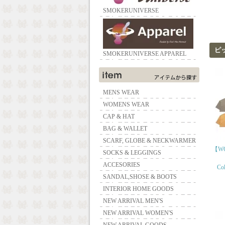
SMOKERUNIVERSE
ピ
SMOKERUNIVERSE APPAREL
MENS WEAR
WOMENS WEAR
CAP & HAT
BAG & WALLET
SCARF, GLOBE & NECKWARMER
【WO
SOCKS & LEGGINGS
ACCESORIES
Col
SANDAL,SHOSE & BOOTS
INTERIOR HOME GOODS
NEW ARRIVAL MEN'S
NEW ARRIVAL WOMEN'S