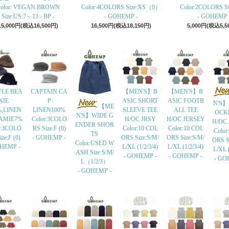
olor: VEGAN BROWN
Color:4COLORS Size:XS（0）
Color:2COLORS Siz
Size:US:7～13 - BP -
- GOHEMP -
- GOHEMP 
15,000円(税込16,500円)
16,500円(税込18,150円)
5,000円(税込5,5
LE BEA
CAPTAIN CA
【MEN'S】B
【MEN'S】B
NIE
P
ASIC SHORT
ASIC FOOTB
N'S】
【ME
%,LINEN
LINEN100%
SLEEVE TEE
ALL TEE
OCK
N'S】WIDE G
AMIE7%
Color:3COLO
H/OC JRSY
H/OC JERSEY
H/OC
ENDER SHOR
r:3COLO
RS Size:F (0)
Color:10 COL
Color:10 COL
Color
TS
ze:F (0)
- GOHEMP -
ORS Size:S/M/
ORS Size:S/M/
ORS S
Color:USED W
OHEMP -
L/XL (1/2/3/4)
L/XL (1/2/3/4)
L/XL (
ASH Size:S/M/
- GOHEMP -
- GOHEMP -
- GO
L（1/2/3）
- GOHEMP -