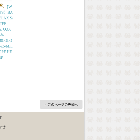
【W
'S】BA
ELAX S/
 TEE
, O.C6
5%
r:8COLO
ze:S/M/L
HOPE HE
P -
T
合せ