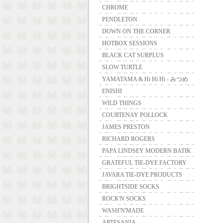
CHROME
PENDLETON
DOWN ON THE CORNER
HOTBOX SESSIONS
BLACK CAT SURPLUS
SLOW TURTLE
YAMATAMA & Hi Hi Hi - みつめ
ENISHI
WILD THINGS
COURTENAY POLLOCK
JAMES PRESTON
RICHARD ROGERS
PAPA LINDSEY MODERN BATIK
GRATEFUL TIE-DYE FACTORY
JAVARA TIE-DYE PRODUCTS
BRIGHTSIDE SOCKS
ROCK'N SOCKS
WASH'N'MADE
ARTESANIA