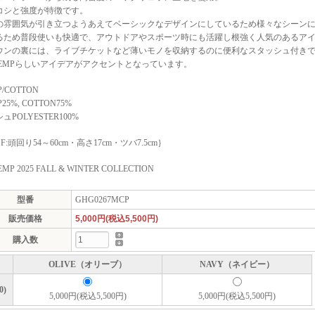
コシと強度が特徴です。
の雰囲気が引き立つようあえてベーシックなデザインにしているため様々なシーン
るため普段使いも快適で、アウトドアやスポーツ時にも活躍し根強く人気のあるア
ウンの裏には、ライブチケットなど薄いモノを収納するのに便利なスタッシュ付き
HEMPらしいアイデアがアクセントとなっています。
P/COTTON
25%, COTTON75%
ュPOLYESTER100%
e｛F:頭回り54～60cm・高さ17cm・ツバ7.5cm｝
MP 2025 FALL & WINTER COLLECTION
型番
GHG0267MCP
販売価格
5,000円(税込5,500円)
購入数
OLIVE（オリーブ）
NAVY（ネイビー）
0)
5,000円(税込5,500円)
5,000円(税込5,500円)