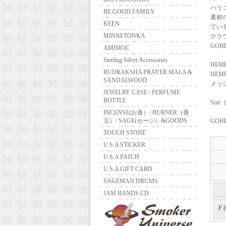
ハリ
BE GOOD FAMILY
素材
KEEN
てい
MINNETONKA
クラ
GO
AMIMOC
Sterling Silver Accessories
HEM
RUDRAKSHA PRAYER MALA &
HEMP
SANDALWOOD
メッシ
JEWELRY CASE / PERFUME
BOTTLE
Siz
INCENSE(お香）/ BURNER（香
立）/ SAGE(セージ）&GOODS
GOHE
TOUCH STONE
U.S.A STICKER
U.S.A PATCH
U.S.A GIFT CARD
SAGEMAN DRUMS
JAM BANDS CD
F (