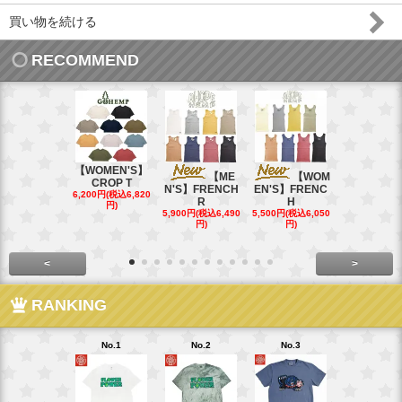
買い物を続ける
RECOMMEND
【WOMEN'S】
【ME
【WOM
【W
CROP T
N'S】FRENCH
EN'S】FRENC
EN'S】CAL
6,200円(税込6,820
R
H
15,400円(税込
円)
40円)
5,900円(税込6,490
5,500円(税込6,050
円)
円)
<
>
RANKING
No.1
No.2
No.3
No.4