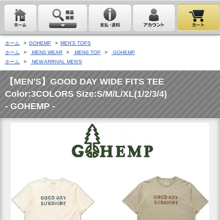
ホーム
>
GOHEMP
>
MEN'S TOPS
ホーム
>
MENS WEAR
>
MENS TOP
>
GOHEMP
ホーム
>
NEW ARRIVAL MEN'S
【MEN'S】GOOD DAY WIDE FITS TEE
Color:3COLORS Size:S/M/L/XL(1/2/3/4)
- GOHEMP -