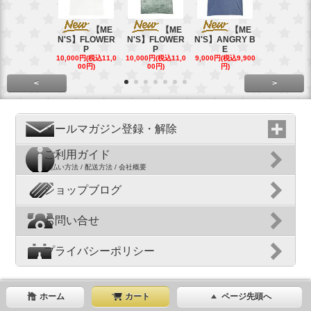
【ME
【ME
【ME
【
N'S】FLOWER
N'S】FLOWER
N'S】ANGRY B
N'S】ANGR
P
P
E
E
10,000円(税込11,0
10,000円(税込11,0
9,000円(税込9,900
9,000円(税込9
00円)
00円)
円)
円)
<
>
メールマガジン登録・解除
ご利用ガイド
支払い方法 / 配送方法 / 会社概要
ショップブログ
お問い合せ
プライバシーポリシー
ホーム
カート
ページ先頭へ