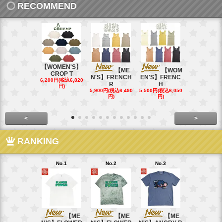
RECOMMEND
【WOMEN'S】
【ME
【WOM
【W
CROP T
N'S】FRENCH
EN'S】FRENC
EN'S】CAL
6,200円(税込6,820
R
H
15,400円(税込
円)
40円)
5,900円(税込6,490
5,500円(税込6,050
円)
円)
<
>
RANKING
No.1
No.2
No.3
No.4
【ME
【ME
【ME
【