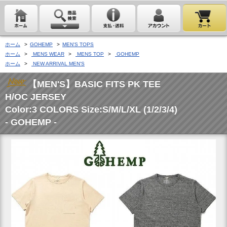
ホーム
>
GOHEMP
>
MEN'S TOPS
ホーム
>
MENS WEAR
>
MENS TOP
>
GOHEMP
ホーム
>
NEW ARRIVAL MEN'S
【MEN'S】BASIC FITS PK TEE
H/OC JERSEY
Color:3 COLORS Size:S/M/L/XL (1/2/3/4)
- GOHEMP -