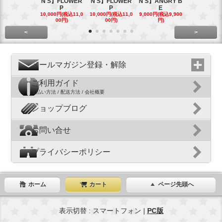
N'S】FLOWER
N'S】FLOWER
N'S】ANGRY B
N'S】ANGR
P
P
E
E
10,000円(税込11,0
10,000円(税込11,0
9,000円(税込9,900
9,000円(税込9
00円)
00円)
円)
円)
<
>
メールマガジン登録・解除
ご利用ガイド
支払い方法 / 配送方法 / 会社概要
ショップブログ
お問い合せ
プライバシーポリシー
ホーム
カート
ページ先頭へ
表示切替 : スマートフォン |
PC版