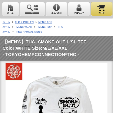
ホーム
>
THC & POLLEN
>
MEN'S TOP
ホーム
>
MENS WEAR
>
MENS TOP
>
THC
ホーム
>
NEW ARRIVAL MEN'S
【MEN'S】THC- SMOKE OUT L/SL TEE
Color:WHITE Size:M/L/XL/XXL
- TOKYOHEMPCONNECTION*THC -