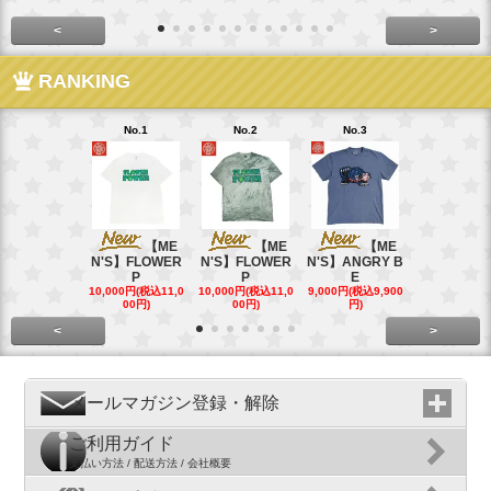
<
>
RANKING
No.1
No.2
No.3
No.4
【ME
【ME
【ME
【
N'S】FLOWER
N'S】FLOWER
N'S】ANGRY B
N'S】ANGR
P
P
E
E
10,000円(税込11,0
10,000円(税込11,0
9,000円(税込9,900
9,000円(税込9
00円)
00円)
円)
円)
<
>
メールマガジン登録・解除
ご利用ガイド
支払い方法 / 配送方法 / 会社概要