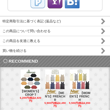
特定商取引法に基づく表記 (返品など)
この商品について問い合わせる
この商品を友達に教える
買い物を続ける
RECOMMEND
【WOMEN'S】
【ME
【WOM
【W
CROP T
N'S】FRENCH
EN'S】FRENC
EN'S】CAL
6,200円(税込6,820
R
H
15,400円(税込
円)
40円)
5,900円(税込6,490
5,500円(税込6,050
円)
円)