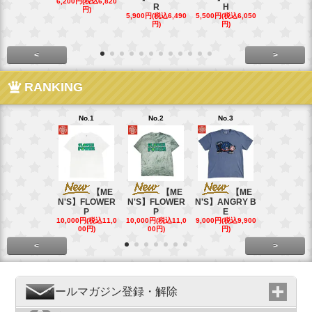
6,200円(税込6,820
R
H
15,400円(税込
円)
40円)
5,900円(税込6,490
5,500円(税込6,050
円)
円)
<
>
RANKING
No.1
No.2
No.3
No.4
【ME
【ME
【ME
【
N'S】FLOWER
N'S】FLOWER
N'S】ANGRY B
N'S】ANGR
P
P
E
E
10,000円(税込11,0
10,000円(税込11,0
9,000円(税込9,900
9,000円(税込9
00円)
00円)
円)
円)
<
>
メールマガジン登録・解除