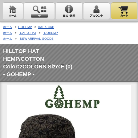
ホーム
>
GOHEMP
>
HAT & CAP
ホーム
>
CAP & HAT
>
GOHEMP
ホーム
>
NEW ARRIVAL GOODS
HILLTOP HAT
HEMP/COTTON
Color:2COLORS Size:F (0)
- GOHEMP -