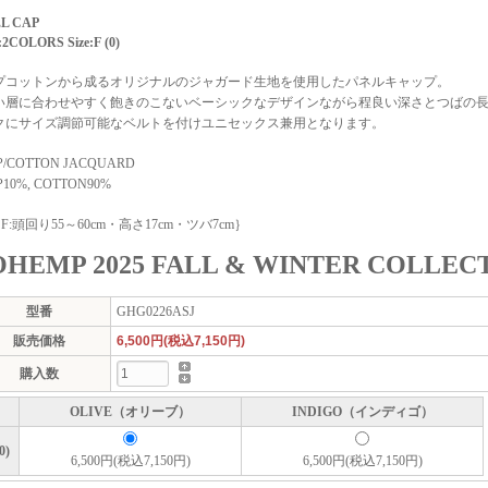
L CAP
:2COLORS Size:F (0)
プコットンから成るオリジナルのジャガード生地を使用したパネルキャップ。
い層に合わせやすく飽きのこないベーシックなデザインながら程良い深さとつばの
クにサイズ調節可能なベルトを付けユニセックス兼用となります。
/COTTON JACQUARD
10%, COTTON90%
e｛F:頭回り55～60cm・高さ17cm・ツバ7cm｝
HEMP 2025 FALL & WINTER COLLEC
型番
GHG0226ASJ
販売価格
6,500円(税込7,150円)
購入数
OLIVE（オリーブ）
INDIGO（インディゴ）
0)
6,500円(税込7,150円)
6,500円(税込7,150円)