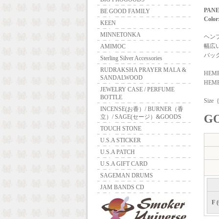
PANE
BE GOOD FAMILY
Color
KEEN
MINNETONKA
ヘン
幅広
AMIMOC
バッ
Sterling Silver Accessories
RUDRAKSHA PRAYER MALA &
HEMP
SANDALWOOD
HEMP
JEWELRY CASE / PERFUME
BOTTLE
Siz
INCENSE(お香）/ BURNER（香
GO
立）/ SAGE(セージ）&GOODS
TOUCH STONE
U.S.A STICKER
U.S.A PATCH
U.S.A GIFT CARD
SAGEMAN DRUMS
JAM BANDS CD
F (