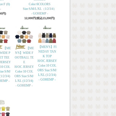
e:F (0)
Color:6COLORS
-
Size:S/M/L/XL（1/2/3/4）
- GOHEMP -
00円)
12,000円(税込13,200円)
【MEN'S】FI
【ME
【ME
NEDAY TAN
WIDE P
N'S】WIDE F
K TOP
ET TEE
OOTBALL TE
H/OC JERSEY
 JERSEY
E
Color:10 COL
:10 COL
H/OC JERSEY
ORS Size:S/M/
ize:S/M/
Color:10 COL
L/XL (1/2/3/4)
1/2/3/4)
ORS Size:S/M/
- GOHEMP -
HEMP -
L/XL (1/2/3/4)
- GOHEMP -