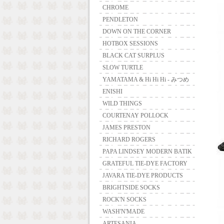
CHROME
PENDLETON
DOWN ON THE CORNER
HOTBOX SESSIONS
BLACK CAT SURPLUS
SLOW TURTLE
YAMATAMA & Hi Hi Hi - みつめ
ENISHI
WILD THINGS
COURTENAY POLLOCK
JAMES PRESTON
RICHARD ROGERS
PAPA LINDSEY MODERN BATIK
GRATEFUL TIE-DYE FACTORY
JAVARA TIE-DYE PRODUCTS
BRIGHTSIDE SOCKS
ROCK'N SOCKS
WASH'N'MADE
ARTESANIA