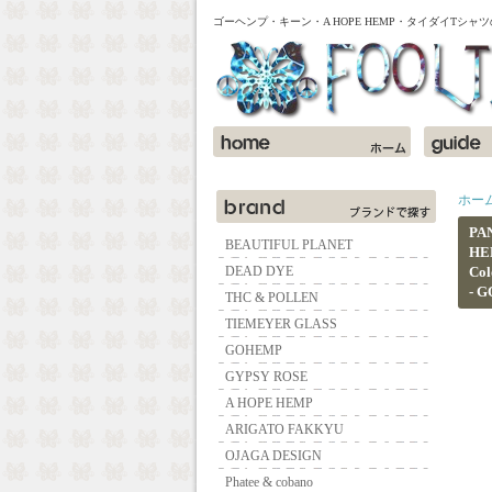
ゴーヘンプ・キーン・A HOPE HEMP・タイダイTシ
ホー
PA
BEAUTIFUL PLANET
HE
DEAD DYE
Col
- 
THC & POLLEN
TIEMEYER GLASS
GOHEMP
GYPSY ROSE
A HOPE HEMP
ARIGATO FAKKYU
OJAGA DESIGN
Phatee & cobano