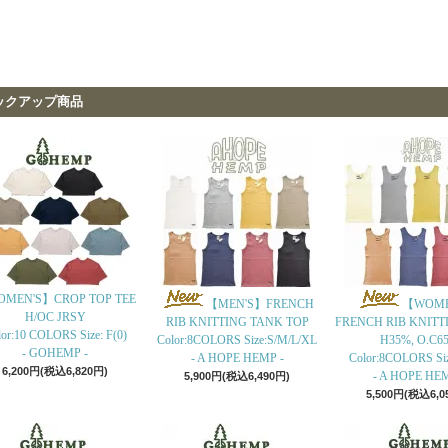
ックアップ商品
MEN'S】CROP TOP TEE
【MEN'S】FRENCH
【WOME
H/OC JRSY
RIB KNITTING TANK TOP
FRENCH RIB KNITT
or:10 COLORS Size: F(0)
Color:8COLORS Size:S/M/L/XL
H35%, O.C6
- GOHEMP -
- A HOPE HEMP -
Color:8COLORS Si
6,200円(税込6,820円)
- A HOPE HEM
5,900円(税込6,490円)
5,500円(税込6,0