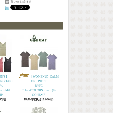
買い物を続ける
N'S】
【WOMEN'S】CALM
ING TANK
ONE PIECE
5%
B/H/C
ze:S/M/L
Color:4COLORS Size:F (0)
P -
- GOHEMP -
50円)
15,400円(税込16,940円)