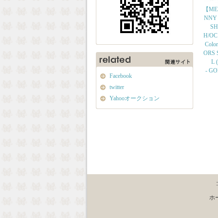
【ME
NNY
SH
H/OC
Colo
ORS S
L (
- G
Facebook
twitter
Yahooオークション
ホ