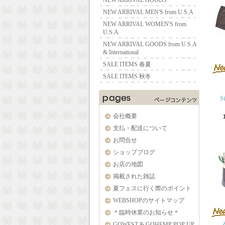
NEW ARRIVAL GOODS
NEW ARRIVAL MEN'S from U.S.A
NEW ARRIVAL WOMEN'S from
U.S.A
NEW ARRIVAL GOODS from U.S.A
& International
SALE ITEMS 春夏
SALE ITEMS 秋冬
S
会社概要
支払・配送について
お問合せ
ショップブログ
お店の地図
掲載された雑誌
夏フェスに行く際のポイント
WEBSHOPのサイトマップ
＊臨時休業のお知らせ＊
GOWEST & GOHEMP POP UP