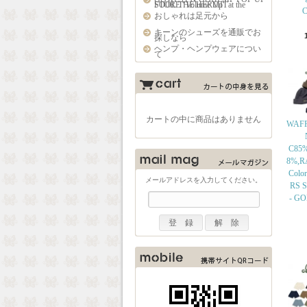
STORE "Volume Up" at the FOOL THE HERMIT
C
おしゃれは足元から
キーンのシューズを通販でお
探しなら
ヘンプ・ヘンプウェアについ
て
カートの中に商品はありません
WAFF
C85
8%,R
Colo
メールアドレスを入力してください。
RS Si
- G