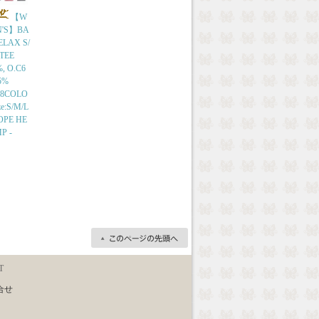
【W
'S】BA
ELAX S/
 TEE
, O.C6
5%
r:8COLO
ze:S/M/L
HOPE HE
P -
T
合せ