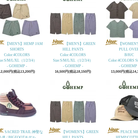
【MEN'S】HEMP JAM
【MEN'S】GREEN
【WOMEN'
SHORTS
HILL PANTS
PULL OVE
Color:4COLORS
Color:4COLORS
B/H/C
ize:S/M/L/XL（1/2/3/4）
Size:S/M/L/XL（1/2/3/4）
Color:4COLORS Siz
- GOHEMP -
- GOHEMP -
- GOHEMP 
12,000円(税込13,200円)
16,500円(税込18,150円)
13,000円(税込14,
SACRED TRAIL:神聖な
【WOMEN'S】GREEN
PEACE M
る道 / BIGFOOTモデル
HILL PANTS
HEMP/COTT