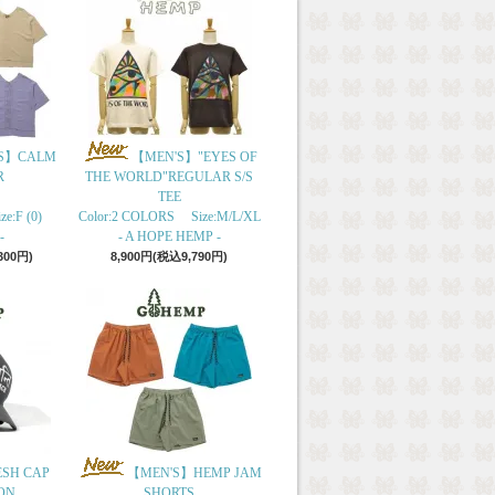
S】CALM
【MEN'S】"EYES OF
R
THE WORLD"REGULAR S/S
TEE
e:F (0)
Color:2 COLORS Size:M/L/XL
-
- A HOPE HEMP -
300円)
8,900円(税込9,790円)
ESH CAP
【MEN'S】HEMP JAM
ON
SHORTS