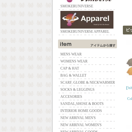
SMOKERUNIVERSE
ピ
SMOKERUNIVERSE APPAREL
MENS WEAR
WOMENS WEAR
CAP & HAT
BAG & WALLET
SCARF, GLOBE & NECKWARMER
【WO
SOCKS & LEGGINGS
ACCESORIES
Col
SANDAL,SHOSE & BOOTS
INTERIOR HOME GOODS
NEW ARRIVAL MEN'S
NEW ARRIVAL WOMEN'S