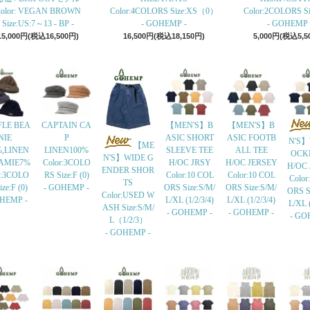
olor: VEGAN BROWN
Color:4COLORS Size:XS（0）
Color:2COLORS Siz
Size:US:7～13 - BP -
- GOHEMP -
- GOHEMP 
15,000円(税込16,500円)
16,500円(税込18,150円)
5,000円(税込5,5
LE BEA
CAPTAIN CA
【MEN'S】B
【MEN'S】B
NIE
P
ASIC SHORT
ASIC FOOTB
N'S】
【ME
%,LINEN
LINEN100%
SLEEVE TEE
ALL TEE
OCK
N'S】WIDE G
AMIE7%
Color:3COLO
H/OC JRSY
H/OC JERSEY
H/OC
ENDER SHOR
r:3COLO
RS Size:F (0)
Color:10 COL
Color:10 COL
Color
TS
ze:F (0)
- GOHEMP -
ORS Size:S/M/
ORS Size:S/M/
ORS S
Color:USED W
OHEMP -
L/XL (1/2/3/4)
L/XL (1/2/3/4)
L/XL (
ASH Size:S/M/
- GOHEMP -
- GOHEMP -
- GO
L（1/2/3）
- GOHEMP -