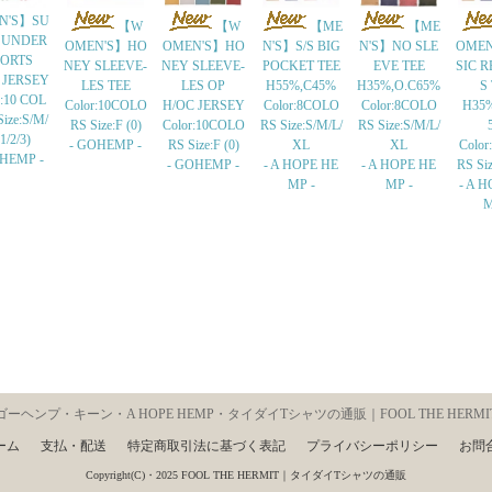
N'S】SU
【W
【W
【ME
【ME
 UNDER
OMEN'S】HO
OMEN'S】HO
N'S】S/S BIG
N'S】NO SLE
OMEN
ORTS
NEY SLEEVE-
NEY SLEEVE-
POCKET TEE
EVE TEE
SIC R
 JERSEY
LES TEE
LES OP
H55%,C45%
H35%,O.C65%
S
r:10 COL
Color:10COLO
H/OC JERSEY
Color:8COLO
Color:8COLO
H35%
ize:S/M/
RS Size:F (0)
Color:10COLO
RS Size:S/M/L/
RS Size:S/M/L/
1/2/3)
- GOHEMP -
RS Size:F (0)
XL
XL
Colo
OHEMP -
- GOHEMP -
- A HOPE HE
- A HOPE HE
RS Si
MP -
MP -
- A 
M
ゴーヘンプ・キーン・A HOPE HEMP・タイダイTシャツの通販｜FOOL THE HERMI
ーム
支払・配送
特定商取引法に基づく表記
プライバシーポリシー
お問
Copyright(C)・2025 FOOL THE HERMIT｜タイダイTシャツの通販