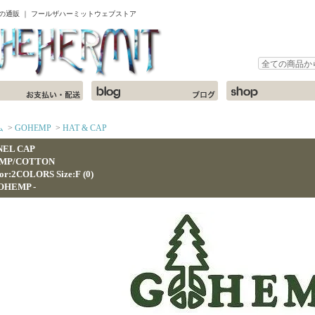
ャツの通販 ｜ フールザハーミットウェブストア
ム
>
GOHEMP
>
HAT & CAP
NEL CAP
MP/COTTON
or:2COLORS Size:F (0)
GOHEMP -