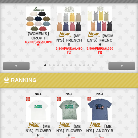
【WOMEN'S】
【ME
【WOM
【W
CROP T
N'S】FRENCH
EN'S】FRENC
EN'S】CAL
6,200円(税込6,820
R
H
15,400円(税込
円)
40円)
5,900円(税込6,490
5,500円(税込6,050
円)
円)
<
>
RANKING
No.1
No.2
No.3
No.4
【ME
【ME
【ME
【
N'S】FLOWER
N'S】FLOWER
N'S】ANGRY B
N'S】ANGR
P
P
E
E