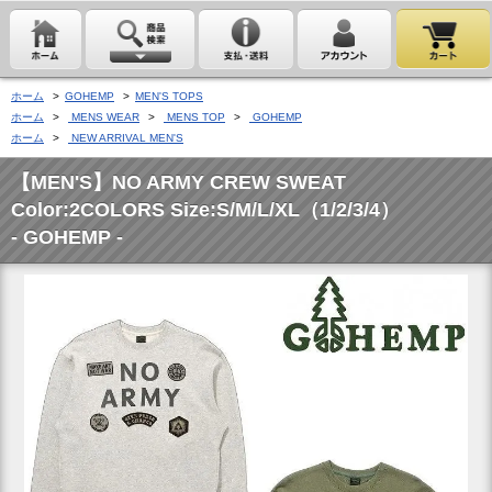
ホーム
>
GOHEMP
>
MEN'S TOPS
ホーム
>
MENS WEAR
>
MENS TOP
>
GOHEMP
ホーム
>
NEW ARRIVAL MEN'S
【MEN'S】NO ARMY CREW SWEAT
Color:2COLORS Size:S/M/L/XL（1/2/3/4）
- GOHEMP -