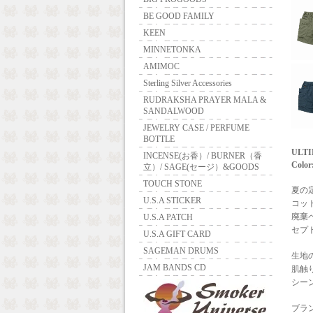
BE GOOD FAMILY
KEEN
MINNETONKA
AMIMOC
Sterling Silver Accessories
RUDRAKSHA PRAYER MALA &
SANDALWOOD
JEWELRY CASE / PERFUME
BOTTLE
ULTI
INCENSE(お香）/ BURNER（香
Color
立）/ SAGE(セージ）&GOODS
TOUCH STONE
夏の
U.S.A STICKER
コッ
廃棄
U.S.A PATCH
セプ
U.S.A GIFT CARD
SAGEMAN DRUMS
生地
JAM BANDS CD
肌触
シー
ブラ