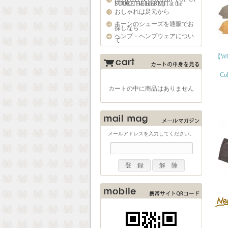
STORE "Volume Up" at the FOOL THE HERMIT
おしゃれは足元から
キーンのシューズを通販でお
探しなら
ヘンプ・ヘンプウェアについ
て
【WO
Col
カートの中に商品はありません
メールアドレスを入力してください。