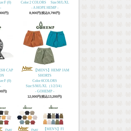
e:F (0)
Color:2 COLORS Size:M/L/XL
-
- A HOPE HEMP -
300円)
8,900円(税込9,790円)
ESH CAP
【MEN'S】HEMP JAM
ON
SHORTS
e:F (0)
Color:6COLORS
-
Size:S/M/L/XL（1/2/3/4）
- GOHEMP -
00円)
12,000円(税込13,200円)
【MEN'S】FI
【ME
【ME