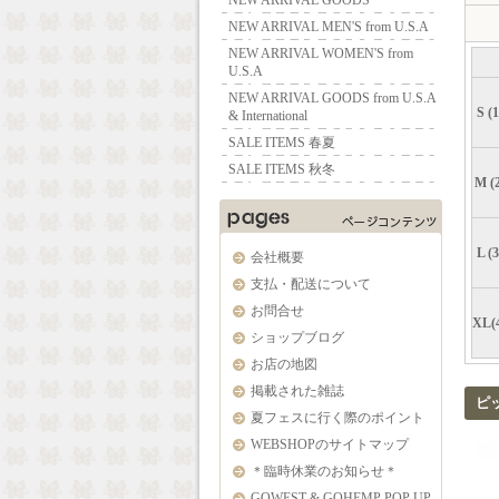
NEW ARRIVAL GOODS
NEW ARRIVAL MEN'S from U.S.A
NEW ARRIVAL WOMEN'S from
U.S.A
NEW ARRIVAL GOODS from U.S.A
S (1
& International
SALE ITEMS 春夏
SALE ITEMS 秋冬
M (2
L (3
会社概要
支払・配送について
お問合せ
XL(
ショップブログ
お店の地図
掲載された雑誌
ピ
夏フェスに行く際のポイント
WEBSHOPのサイトマップ
＊臨時休業のお知らせ＊
GOWEST & GOHEMP POP UP