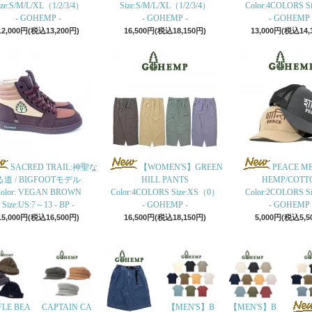
ize:S/M/L/XL（1/2/3/4）
Size:S/M/L/XL（1/2/3/4）
Color:4COLORS Siz
- GOHEMP -
- GOHEMP -
- GOHEMP 
12,000円(税込13,200円)
16,500円(税込18,150円)
13,000円(税込14,
SACRED TRAIL:神聖な
【WOMEN'S】GREEN
PEACE M
る道 / BIGFOOTモデル
HILL PANTS
HEMP/COTT
olor: VEGAN BROWN
Color:4COLORS Size:XS（0）
Color:2COLORS Siz
Size:US:7～13 - BP -
- GOHEMP -
- GOHEMP 
15,000円(税込16,500円)
16,500円(税込18,150円)
5,000円(税込5,5
LE BEA
CAPTAIN CA
【MEN'S】B
【MEN'S】B