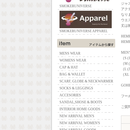
ジャ
SMOKERUNIVERSE
アク
なり
ウエ
丈は
SMOKERUNIVERSE APPAREL
HEMP
HEMP
MEN
MENS WEAR
｛S 
WOMENS WEAR
｛M 
CAP & HAT
｛L 
BAG & WALLET
｛XL
SCARF, GLOBE & NECKWARMER
GOHE
SOCKS & LEGGINGS
ACCESORIES
フー
SANDAL,SHOSE & BOOTS
ご質問
INTERIOR HOME GOODS
NEW ARRIVAL MEN'S
NEW ARRIVAL WOMEN'S