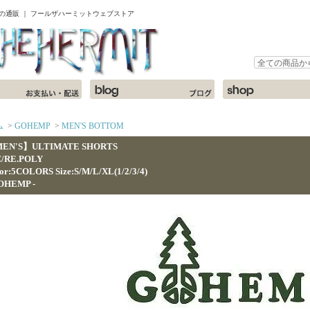
ャツの通販 ｜ フールザハーミットウェブストア
ム
>
GOHEMP
>
MEN'S BOTTOM
EN'S】ULTIMATE SHORTS
C/RE.POLY
or:5COLORS Size:S/M/L/XL(1/2/3/4)
GOHEMP -