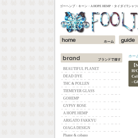
ゴーヘンプ・キーン・A HOPE HEMP・タイダイTシ
ホー
【M
BEAUTIFUL PLANET
H/
DEAD DYE
Col
- 
THC & POLLEN
TIEMEYER GLASS
GOHEMP
GYPSY ROSE
A HOPE HEMP
ARIGATO FAKKYU
OJAGA DESIGN
Phatee & cobano