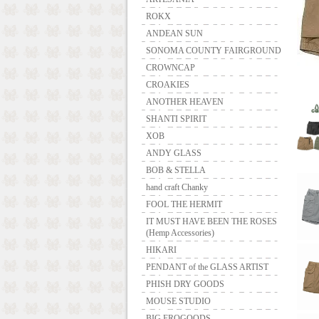
ROKX
ANDEAN SUN
SONOMA COUNTY FAIRGROUND
CROWNCAP
CROAKIES
ANOTHER HEAVEN
SHANTI SPIRIT
XOB
ANDY GLASS
BOB & STELLA
hand craft Chanky
FOOL THE HERMIT
IT MUST HAVE BEEN THE ROSES
(Hemp Accessories)
HIKARI
PENDANT of the GLASS ARTIST
PHISH DRY GOODS
MOUSE STUDIO
BIG FROGOODS