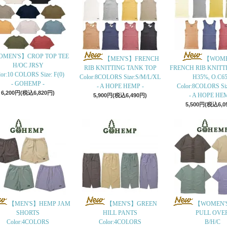
MEN'S】CROP TOP TEE
【MEN'S】FRENCH
【WOME
H/OC JRSY
RIB KNITTING TANK TOP
FRENCH RIB KNITT
or:10 COLORS Size: F(0)
Color:8COLORS Size:S/M/L/XL
H35%, O.C6
- GOHEMP -
- A HOPE HEMP -
Color:8COLORS Si
6,200円(税込6,820円)
- A HOPE HEM
5,900円(税込6,490円)
5,500円(税込6,0
【MEN'S】HEMP JAM
【MEN'S】GREEN
【WOMEN'
SHORTS
HILL PANTS
PULL OVE
Color:4COLORS
Color:4COLORS
B/H/C