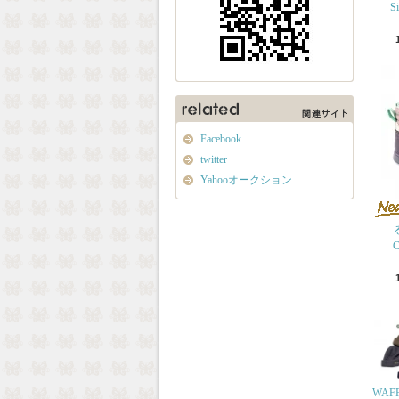
S
Facebook
twitter
Yahooオークション
C
WAFF