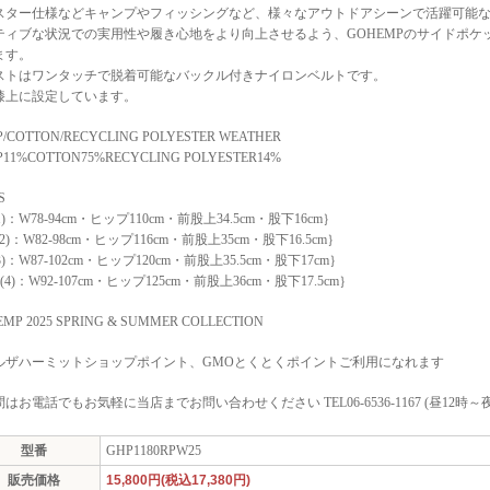
スター仕様などキャンプやフィッシングなど、様々なアウトドアシーンで活躍可能
ティブな状況での実用性や履き心地をより向上させるよう、GOHEMPのサイドポケ
ます。
ストはワンタッチで脱着可能なバックル付きナイロンベルトです。
膝上に設定しています。
/COTTON/RECYCLING POLYESTER WEATHER
11%COTTON75%RECYCLING POLYESTER14%
'S
(1)：W78-94cm・ヒップ110cm・前股上34.5cm・股下16cm｝
(2)：W82-98cm・ヒップ116cm・前股上35cm・股下16.5cm｝
(3)：W87-102cm・ヒップ120cm・前股上35.5cm・股下17cm｝
 (4)：W92-107cm・ヒップ125cm・前股上36cm・股下17.5cm｝
MP 2025 SPRING & SUMMER COLLECTION
ルザハーミットショップポイント、GMOとくとくポイントご利用になれます
はお電話でもお気軽に当店までお問い合わせください TEL06-6536-1167 (昼12時～夜
型番
GHP1180RPW25
販売価格
15,800円(税込17,380円)