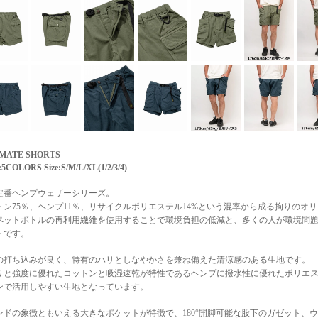
MATE SHORTS
:5COLORS Size:S/M/L/XL(1/2/3/4)
定番ヘンプウェザーシリーズ。
トン75％、ヘンプ11％、リサイクルポリエステル14%という混率から成る拘りのオ
ペットボトルの再利用繊維を使用することで環境負担の低減と、多くの人が環境問
トです。
の打ち込みが良く、特有のハリとしなやかさを兼ね備えた清涼感のある生地です。
りと強度に優れたコットンと吸湿速乾が特性であるヘンプに撥水性に優れたポリエ
ンで活用しやすい生地となっています。
ンドの象徴ともいえる大きなポケットが特徴で、180°開脚可能な股下のガゼット、