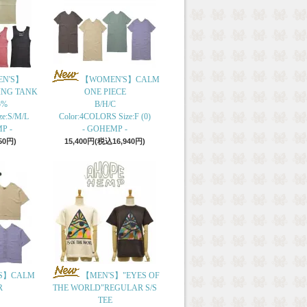
N'S】
【WOMEN'S】CALM
ING TANK
ONE PIECE
5%
B/H/C
ze:S/M/L
Color:4COLORS Size:F (0)
P -
- GOHEMP -
50円)
15,400円(税込16,940円)
S】CALM
【MEN'S】"EYES OF
R
THE WORLD"REGULAR S/S
TEE