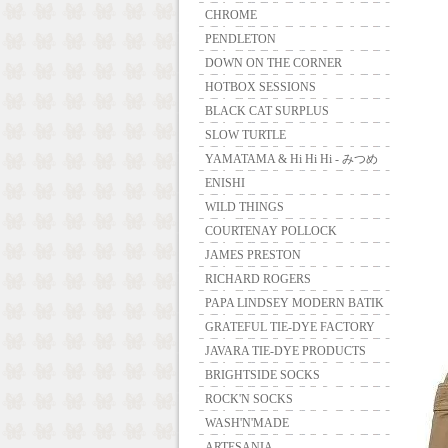
CHROME
PENDLETON
DOWN ON THE CORNER
HOTBOX SESSIONS
BLACK CAT SURPLUS
SLOW TURTLE
YAMATAMA & Hi Hi Hi - みつめ
ENISHI
WILD THINGS
COURTENAY POLLOCK
JAMES PRESTON
RICHARD ROGERS
PAPA LINDSEY MODERN BATIK
GRATEFUL TIE-DYE FACTORY
JAVARA TIE-DYE PRODUCTS
BRIGHTSIDE SOCKS
ROCK'N SOCKS
WASH'N'MADE
ARTESANIA